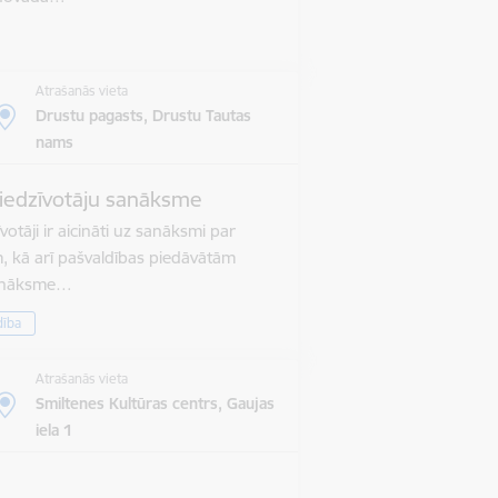
Atrašanās vieta
Drustu pagasts, Drustu Tautas
nams
iedzīvotāju sanāksme
otāji ir aicināti uz sanāksmi par
m, kā arī pašvaldības piedāvātām
Sanāksme…
dība
Atrašanās vieta
Smiltenes Kultūras centrs, Gaujas
iela 1