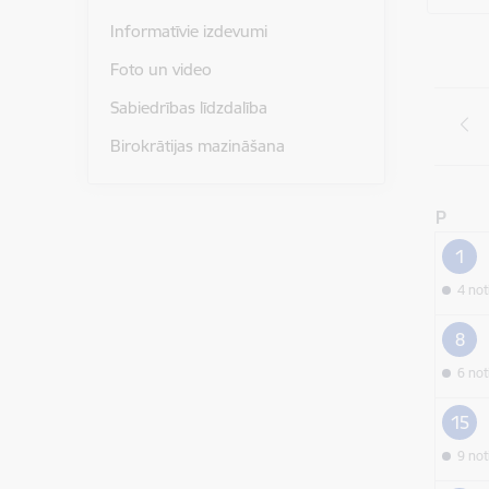
Informatīvie izdevumi
Foto un video
Sabiedrības līdzdalība
Birokrātijas mazināšana
P
1
4 no
8
6 no
15
9 no