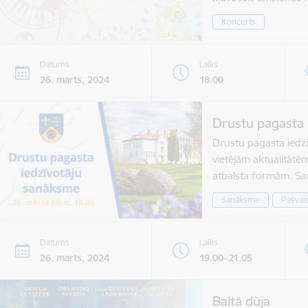
Koncerts
Datums
Laiks
26. marts, 2024
18.00
Drustu pagasta 
Drustu pagasta iedzīv
vietējām aktualitātē
atbalsta formām. 
Sanāksme
Pašval
Datums
Laiks
26. marts, 2024
19.00–21.05
Baltā dūja