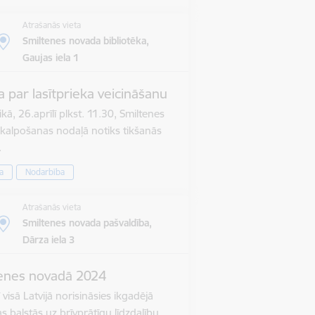
Atrašanās vieta
Smiltenes novada bibliotēka,
Gaujas iela 1
 par lasītprieka veicināšanu
kā, 26.aprīlī plkst. 11.30, Smiltenes
pkalpošanas nodaļā notiks tikšanās
…
a
Nodarbība
Atrašanās vieta
Smiltenes novada pašvaldība,
Dārza iela 3
ltenes novadā 2024
 visā Latvijā norisināsies ikgadējā
kas balstās uz brīvprātīgu līdzdalību