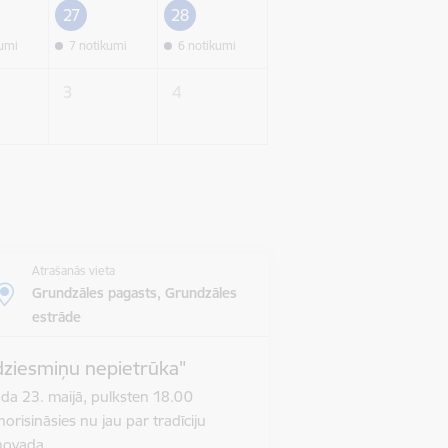
27
28
kumi
7 notikumi
6 notikumi
3
4
Atrašanās vieta
Grundzāles pagasts, Grundzāles
estrāde
dziesmiņu nepietrūka"
da 23. maijā, pulksten 18.00
orisināsies nu jau par tradīciju
s novada…