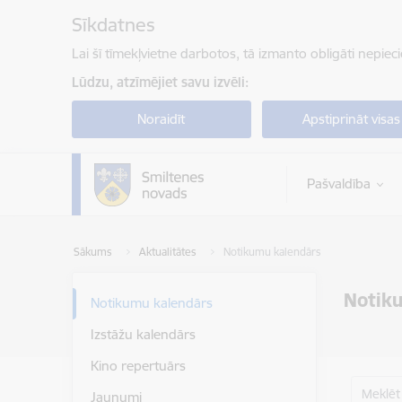
Pāriet uz lapas saturu
Sīkdatnes
Lai šī tīmekļvietne darbotos, tā izmanto obligāti nepiec
Lūdzu, atzīmējiet savu izvēli:
Noraidīt
Apstiprināt visas
Pašvaldība
Sākums
Aktualitātes
Notikumu kalendārs
Notik
Notikumu kalendārs
Izstāžu kalendārs
Kino repertuārs
Meklēt
Jaunumi