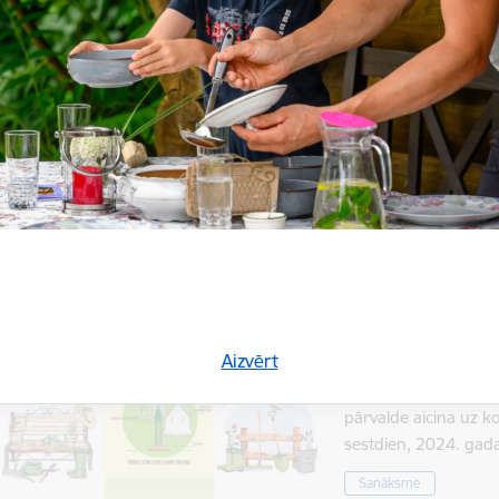
Informatīvs seminārs par pieteikumu iesniegšan
pirmajā kārtā
2024. gada 11. aprīlī plkst. 16.00, Virešu Saieta namā, biedr
rīkos informatīvo semināru esošajiem…
Seminārs
Datums
Laiks
20. aprīlis, 2024
10.00–14.00
Talka Mēru muiž
Aizvērt
Biedrība “Mēru muiža
pārvalde aicina uz 
sestdien, 2024. ga
Sanāksme