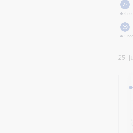
22
6 no
29
5 no
25. jū