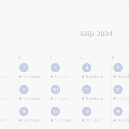
Jūlijs 2024
O
T
C
P
2
3
4
5
tikumi
5 notikumi
8 notikumi
9 notikumi
10 not
9
10
11
12
tikumi
8 notikumi
7 notikumi
8 notikumi
8 noti
16
17
18
19
tikumi
9 notikumi
12 notikumi
12 notikumi
10 not