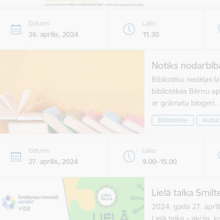
Datums
Laiks
26. aprīlis, 2024
11.30
Notiks nodarbība
Bibliotēku nedēļas lai
bibliotēkas Bērnu a
ar grāmatu blogeri
Bibliotēkas
Kultūr
Datums
Laiks
27. aprīlis, 2024
9.00–15.00
Lielā talka Smi
2024. gada 27. aprīlī
Lielā talka – akcija, 