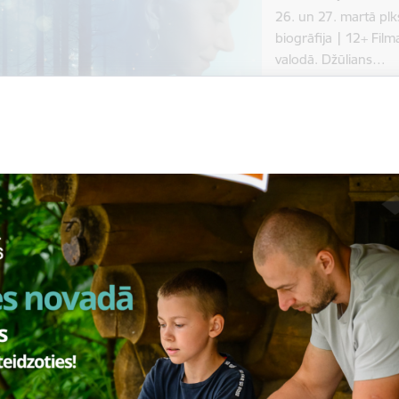
26. un 27. martā pl
biogrāfija | 12+ Film
valodā. Džūlians…
Kino
Datums
Laiks
28. marts, 2024
19.30–21.00
Melnais samts
7. martā plkst. 19.0
drāma | 16+ Filma la
valodā. …
Kino
Datums
Laiks
11. aprīlis, 2024
16.00–17.00