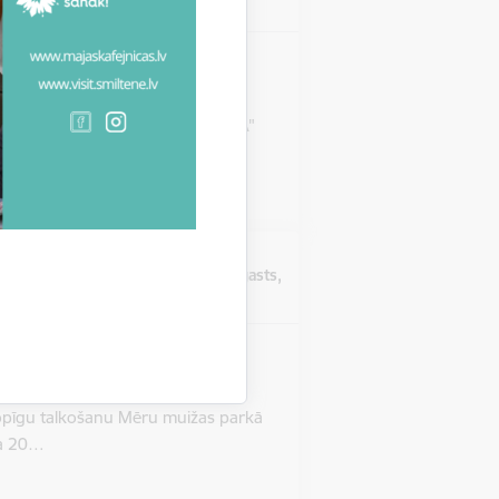
pagasts
u LEADER 2023. - 2027.
ība "Lauku partnerība ZIEMEĻGAUJA"
Atrašanās vieta
Mēru muiža, Mēri, Bilskas pagasts,
Smiltenes novads
as parkā
s attīstībai” un Bilskas pagasta
kopīgu talkošanu Mēru muižas parkā
da 20…