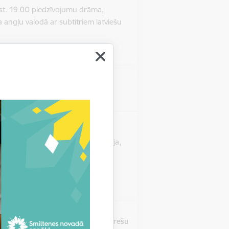
kst. 19.00 piedzīvojumu drāma,
a angļu valodā ar subtitriem latviešu
Atrašanās vieta
Smiltene, Smiltenes kultūras
centrs
0 un 8. martā plkst. 19.30 komēdija,
tviešu valodā subtitriem angļu
Atrašanās vieta
Virešu pagasts, “Mākonīši”, Virešu