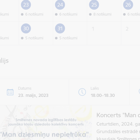
23
24
25
26
tikumi
6 notikumi
6 notikumi
8 notikumi
6 noti
30
31
1
2
tikumi
5 notikumi
5 notikumi
lijs
Datums
Laiks
23. maijs, 2023
18.00–18.30
Koncerts "Man 
Ceturtdien, 2024. ga
Grundzāles estrādē n
kļuvušais Smiltene