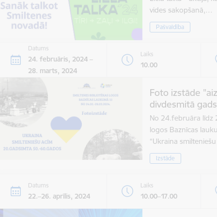
vides sakopšanā,…
Pašvaldība
Datums
Laiks
24. februāris, 2024 –
10.00
28. marts, 2024
Foto izstāde "ai
divdesmitā gads
No 24.februāra līdz 
logos Baznīcas lauk
“Ukraina smiltenieš
Izstāde
Datums
Laiks
22.–26. aprīlis, 2024
10.00–17.00