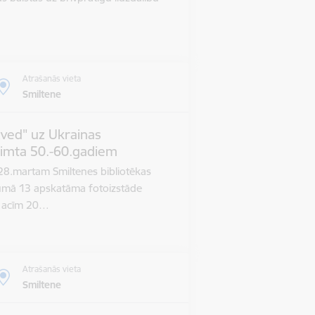
Atrašanās vieta
Smiltene
zved" uz Ukrainas
imta 50.-60.gadiem
28.martam Smiltenes bibliotēkas
umā 13 apskatāma fotoizstāde
u acīm 20…
Atrašanās vieta
Smiltene