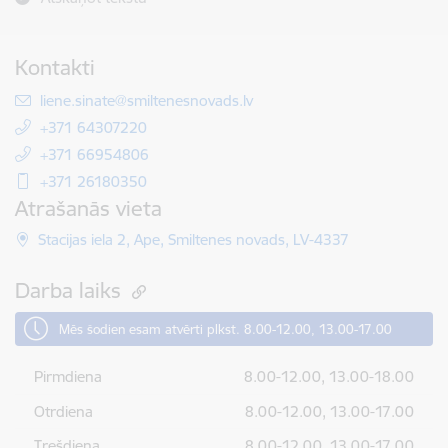
Kontakti
E-pasts:
liene.sinate@smiltenesnovads.lv
+371 64307220
+371 66954806
+371 26180350
Atrašanās vieta
Stacijas iela 2, Ape, Smiltenes novads, LV-4337
Darba laiks
Mēs šodien esam atvērti plkst. 8.00-12.00, 13.00-17.00
Pirmdiena
8.00-12.00, 13.00-18.00
Otrdiena
8.00-12.00, 13.00-17.00
Trešdiena
8.00-12.00, 13.00-17.00