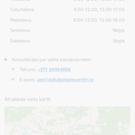
Ceturtdiena
8.00-12.00, 13.00-17.00
Piektdiena
8.00-12.00, 13.00-16.00
Sestdiena
Slēgts
Svētdiena
Slēgts
Konsultācijas par valsts pakalpojumiem
Tālrunis:
+371 66954806
E-pasts:
ape@pakalpojumucentri.lv
Atrašanās vieta kartē