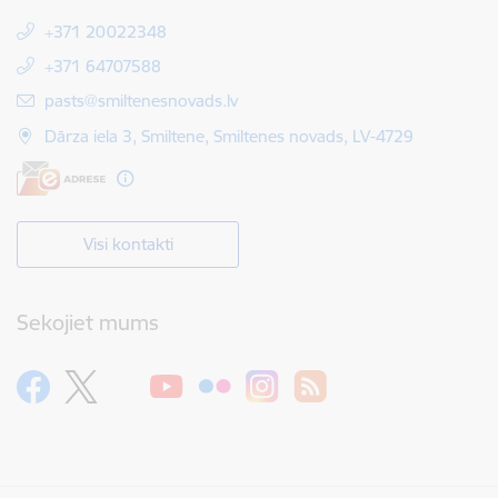
+371 20022348
+371 64707588
E-pasts:
pasts@smiltenesnovads.lv
Dārza iela 3, Smiltene, Smiltenes novads, LV-4729
Visi kontakti
Sekojiet mums