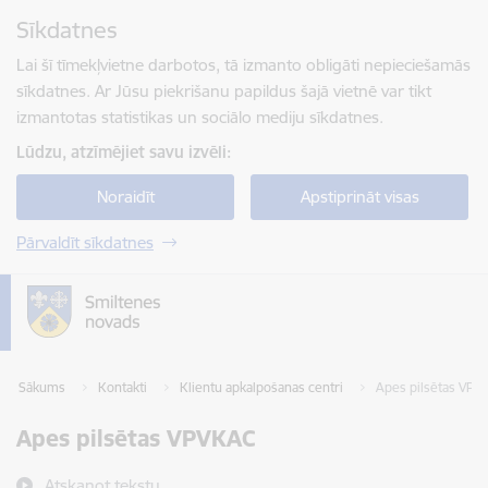
Pāriet uz lapas saturu
Sīkdatnes
Spied
lai meklētu
Enter
Lai šī tīmekļvietne darbotos, tā izmanto obligāti nepieciešamās
sīkdatnes. Ar Jūsu piekrišanu papildus šajā vietnē var tikt
izmantotas statistikas un sociālo mediju sīkdatnes.
Lūdzu, atzīmējiet savu izvēli:
Noraidīt
Apstiprināt visas
Pārvaldīt sīkdatnes
Sākums
Kontakti
Klientu apkalpošanas centri
Apes pilsētas VPV
Apes pilsētas VPVKAC
Atskaņot tekstu