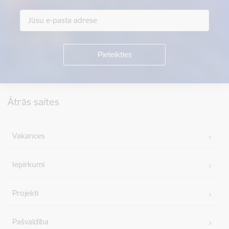
Kājene
Ātrās saites
Vakances
Iepirkumi
Projekti
Pašvaldība