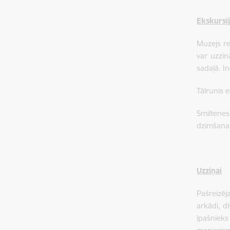
Ekskursi
Muzejs re
var uzzin
sadaļā.
In
Tālrunis 
Smiltene
dzimšanas
Uzziņai
Pašreizēj
arkādi, d
īpašnieks