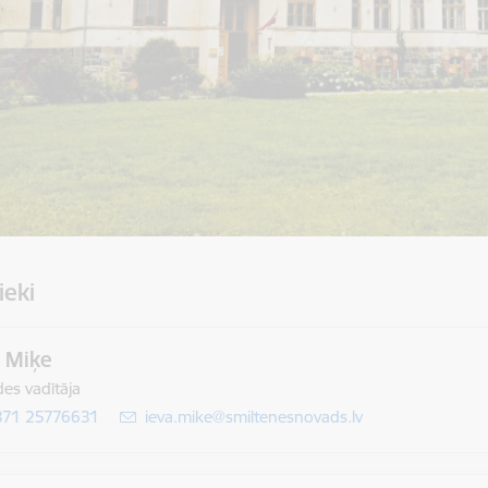
ieki
a Miķe
des vadītāja
371 25776631
E-pasts:
ieva.mike@smiltenesnovads.lv