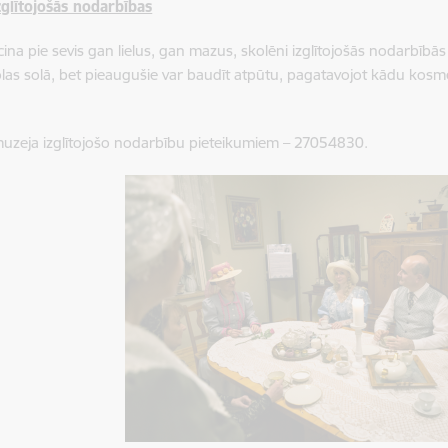
zglītojošās nodarbības
cina pie sevis gan lielus, gan mazus, skolēni izglītojošās nodarbībās
las solā, bet pieaugušie var baudīt atpūtu, pagatavojot kādu ko
muzeja izglītojošo nodarbību pieteikumiem – 27054830.