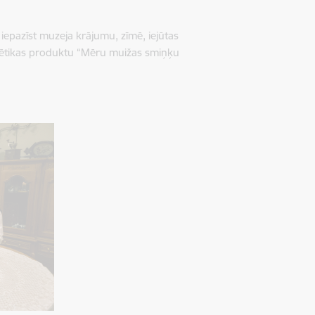
 iepazīst muzeja krājumu, zīmē, iejūtas
smētikas produktu “Mēru muižas smiņķu