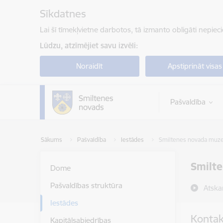
Pāriet uz lapas saturu
Sīkdatnes
Lai šī tīmekļvietne darbotos, tā izmanto obligāti nepiec
Lūdzu, atzīmējiet savu izvēli:
Noraidīt
Apstiprināt visas
Pašvaldība
Sākums
Pašvaldība
Iestādes
Smiltenes novada muze
Smilt
Dome
Pašvaldības struktūra
Atska
Iestādes
Kontak
Kapitālsabiedrības