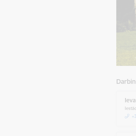
Darbin
Iev
Iestā
+