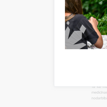
Jāze
+
Par iest
Smiltene
muižas k
izstādēs.
novada me
muzejs a
māksla, fo
pētniecīb
izpētei. 
Tā kā mu
medicīna
nodarbīb