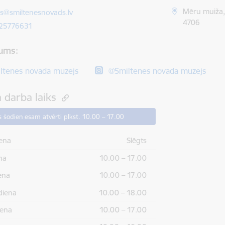
ts:
Mēru muiža, 
s@smiltenesnovads.lv
4706
 25776631
ums:
ltenes novada muzejs
@Smiltenes novada muzejs
 darba laiks
 šodien esam atvērti plkst. 10.00 – 17.00
ena
Slēgts
na
10.00 – 17.00
ena
10.00 – 17.00
diena
10.00 – 18.00
iena
10.00 – 17.00