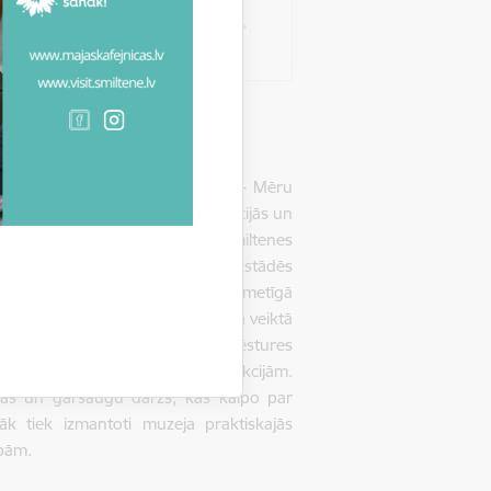
es novada Bilskas pagasta Mēros - Mēru
isko mantojumu dažādās ekspozīcijās un
s mākslas) priekšmetu klāsts, Smiltenes
ēstures ekspozīcija. Mainīgajās izstādēs
mākslas (stājglezniecība, laikmetīgā
tādes. Par tradīciju kļuvusi muzeja veiktā
kas veltītas Smiltenes novada vēstures
ām izglītojošām nodarbībām un lekcijām.
bas un garšaugu dārzs, kas kalpo par
āk tiek izmantoti muzeja praktiskajās
pām.