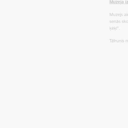
Muzeja i
Muzejs ai
senās sko
ķēķī”.
Tālrunis 