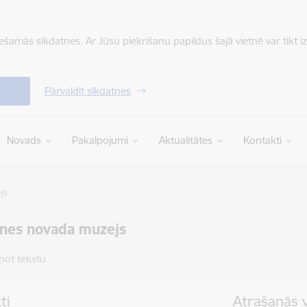
iešamās sīkdatnes. Ar Jūsu piekrišanu papildus šajā vietnē var tikt i
Pārvaldīt sīkdatnes
Novads
Pakalpojumi
Aktualitātes
Kontakti
js
enes novada muzejs
ņot tekstu
ti
Atrašanās 