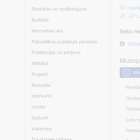
E-pas
muzej
Biedrības un nodibinājumi
+371
Budžets
Normatīvie akti
Seko m
Pašvaldības publiskais pārskats
@Smi
Publikācijas un pētījumi
Muzeja
Attīstība
Mēs
Projekti
Būvvalde
Pirmdi
Iepirkumi
Otrdie
Izsoles
Trešdi
Īpašumi
Ceturt
Vakances
Piektd
Trauksmes celšana