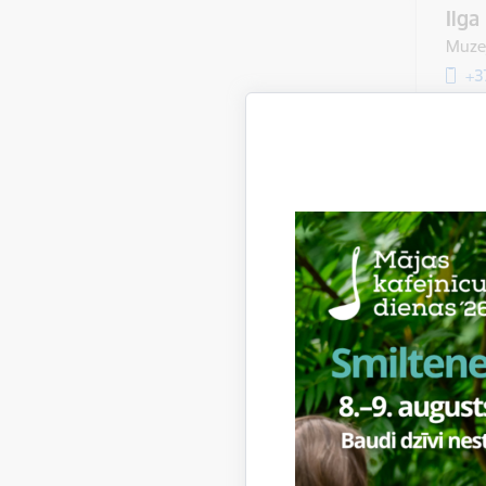
Ilga
Muzej
+3
Vita
Muzej
+3
Strukt
Dru
+