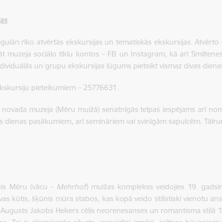
jas
gulāri rīko atvērtās ekskursijas un tematiskās ekskursijas. Atvērto
āt muzeja sociālo tīklu kontos – FB un Instagram, kā arī Smilte
dividuālās un grupu ekskursijas lūgums pieteikt vismaz divas dienas
ekskursiju pieteikumiem – 25776631.
s novada muzeja (Mēru muižā) senatnīgās telpas iespējams arī 
 dienas pasākumiem, arī semināriem vai svinīgām sapulcēm. Tālr
ais Mēru (vācu -
Mehrhof
) muižas komplekss veidojies 19. gadsimt
ivas kūtis, šķūnis mūra stabos, kas kopā veido stilistiski vienotu 
 Augusts Jakobs Hekers cēlis neorenesanses un romantisma stilā 19