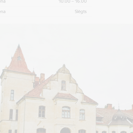
ena
10.00 – 16.00
ena
Slēgts