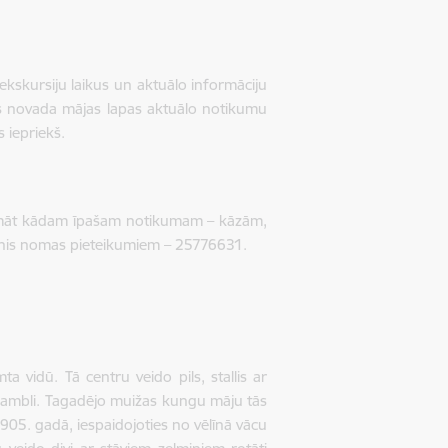
 ekskursiju laikus un aktuālo informāciju
nes novada mājas lapas aktuālo notikumu
 iepriekš.
nomāt kādam īpašam notikumam – kāzām,
unis nomas pieteikumiem – 25776631.
a vidū. Tā centru veido pils, stallis ar
ansambli. Tagadējo muižas kungu māju tās
05. gadā, iespaidojoties no vēlīnā vācu