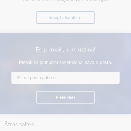
Sniegt atsauksmi
Esi pirmais, kurš uzzina!
Piesakies jaunumu saņemšanai savā e-pastā.
Kājene
Ātrās saites