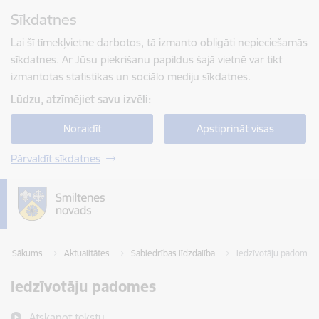
Pāriet uz lapas saturu
Sīkdatnes
Spied
lai meklētu
Enter
Lai šī tīmekļvietne darbotos, tā izmanto obligāti nepieciešamās
sīkdatnes. Ar Jūsu piekrišanu papildus šajā vietnē var tikt
izmantotas statistikas un sociālo mediju sīkdatnes.
Lūdzu, atzīmējiet savu izvēli:
Noraidīt
Apstiprināt visas
Pārvaldīt sīkdatnes
Sākums
Aktualitātes
Sabiedrības līdzdalība
Iedzīvotāju padomes
Iedzīvotāju padomes
Atskaņot tekstu