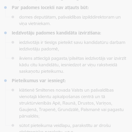
Par padomes locekli nav atļauts būt:
domes deputātam, pašvaldības izpilddirektoram un
viņa vietniekam.
Iedzīvotāju padomes kandidāta izvirzīšana:
iedzīvotājs ir tiesīgs pieteikt savu kandidatūru darbam
iedzīvotāju padomē,
ikviens attiecīgā pagasta/pilsētas iedzīvotājs var izvirzīt
kādu citu kandidātu, iesniedzot ar viņu rakstveidā
saskaņotu pieteikumu.
Pieteikumus var iesniegt:
klātienē Smiltenes novada Valsts un pašvaldības
vienotajā klientu apkalpošanas centrā un tā
struktūrvienībās Apē, Raunā, Drustos, Variņos,
Gaujienā, Trapenē, Grundzālē, Palsmanē vai pagastu
pārvaldēs;
sūtot pieteikuma veidlapu, parakstītu ar drošu
elektronisko parakstu, uz e-