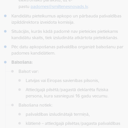
pastu
padomes@smiltenesnovads.lv
.
Kandidātu pieteikumus apkopo un pārbauda pašvaldības
izpilddirektora izveidota komisija.
Situācijās, kurās kādā padomē nav pieteicies pietiekams
kandidātu skaits, tiek izsludināta atkārtota pieteikšanās.
Pēc datu apkopošanas pašvaldība organizē balsošanu par
padomes kandidātiem.
Balsošana:
Balsot var:
Latvijas vai Eiropas savienības pilsonis,
Attiecīgajā pilsētā/pagastā deklarēta fiziska
persona, kura sasniegusi 16 gadu vecumu.
Balsošana notiek:
pašvaldības izsludinātajā termiņā,
klātienē – attiecīgajā pilsētas/pagasta pašvaldības