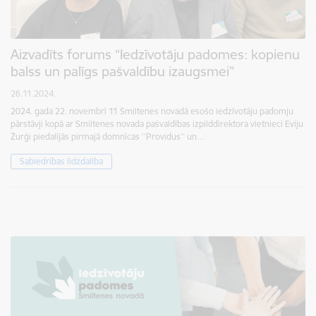
Aizvadīts forums “Iedzīvotāju padomes: kopienu
balss un palīgs pašvaldību izaugsmei”
26.11.2024.
2024. gada 22. novembrī 11 Smiltenes novadā esošo iedzīvotāju padomju
pārstāvji kopā ar Smiltenes novada pašvaldības izpilddirektora vietnieci Eviju
Žurģi piedalījās pirmajā domnīcas ‘’Providus’’ un…
Sabiedrības līdzdalība