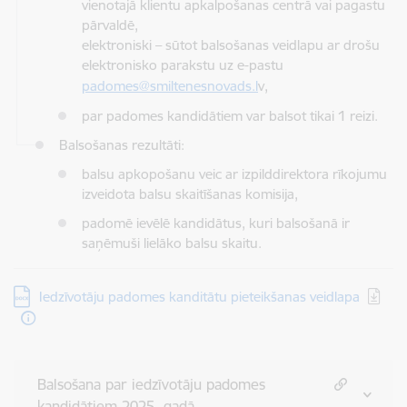
vienotajā klientu apkalpošanas centrā vai pagastu
pārvaldē,
elektroniski – sūtot balsošanas veidlapu ar drošu
elektronisko parakstu uz e-pastu
padomes@smiltenesnovads.l
v,
par padomes kandidātiem var balsot tikai 1 reizi.
Balsošanas rezultāti:
balsu apkopošanu veic ar izpilddirektora rīkojumu
izveidota balsu skaitīšanas komisija,
padomē ievēlē kandidātus, kuri balsošanā ir
saņēmuši lielāko balsu skaitu.
Lejupielādēt:
Iedzīvotāju padomes kanditātu pieteikšanas veidlapa
Balsošana par iedzīvotāju padomes
kandidātiem 2025. gadā