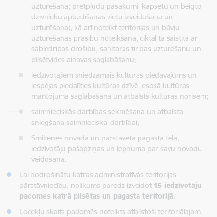
uzturēšana; pretplūdu pasākumi; kapsētu un beigto
dzīvnieku apbedīšanas vietu izveidošana un
uzturēšana), kā arī noteikt teritorijas un būvju
uzturēšanas prasību noteikšana, ciktāl tā saistīta ar
sabiedrības drošību, sanitārās tīrības uzturēšanu un
pilsētvides ainavas saglabāšanu;
iedzīvotājiem sniedzamais kultūras piedāvājums un
iespējas piedalīties kultūras dzīvē, esošā kultūras
mantojuma saglabāšana un atbalsts kultūras norisēm;
saimnieciskās darbības sekmēšana un atbalsta
sniegšana saimnieciskai darbībai;
Smiltenes novada un pārstāvētā pagasta tēla,
iedzīvotāju pašapziņas un lepnuma par savu novadu
veidošana.
Lai nodrošinātu katras administratīvās teritorijas
pārstāvniecību, nolikums paredz izveidot
15 iedzīvotāju
padomes katrā pilsētas un pagasta teritorijā.
Locekļu skaits padomēs noteikts atbilstoši teritoriālajam