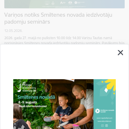
Variņos notiks Smiltenes novada iedzīvotāju
padomju seminārs
12.05.2026.
2026. gada 27. maijā no pulksten 10.00 līdz 14.00 Variņu Tautas namā
norisināsies Smiltenes novada iedzīvotāju padomju seminārs. Pasākums būs
kā satikšanās vieta vietējiem līderiem un ikvienam…
Novads
Pagastu pārvaldes
Sabiedrības līdzdalība