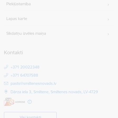
Piekļūstamība
Lapas karte
Sīkdatņu izvēles maiņa
Kontakti
+371 20022348
+371 64707588
E-pasts:
pasts@smiltenesnovads.lv
Dārza iela 3, Smiltene, Smiltenes novads, LV-4729
Visi kontakti