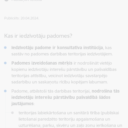
Publicēts: 20.04.2024.
Kas ir iedzīvotāju padomes?
Iedzīvotāju padome ir konsultatīva institūcija
, kas
sastāv no padomes darbības teritorijas iedzīvotājiem.
Padomes izveidošanas mērķis
ir nodrošināt vietējo
kopienu iedzīvotāju interešu pārstāvību un pašvaldības
teritorijas attīstību, veicinot iedzīvotāju savstarpējo
sadarbību un saskaņotu rīcību kopējam labumam.
Padome, atbilstoši tās darbības teritorijai,
nodrošina tās
iedzīvotāju interešu pārstāvību pašvaldībā šādos
jautājumos
:
teritorijas labiekārtošana un sanitārā tīrība (publiskai
lietošanai paredzēto teritoriju apgaismošana un
uzturēšana; parku, skvēru un zaļo zonu ierīkošana un