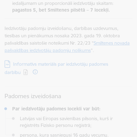
iedalījumam un proporcionāli iedzīvotāju skaitam:
pagastos 5, bet Smiltenes pilsētā – 7 locekļi.
Iedzīvotāju padomju izveidošanu, darbības uzdevumus,
tiesības un pienākumus nosaka 2023. gada 19. oktobra
pašvaldības saistošie noteikumi Nr. 22/23 “
Smiltenes novada
pašvaldības iedzīvotāju padomju nolikums
”.
Lejupielādēt:
Informatīvs materiāls par iedzīvotāju padomes
darbību
Padomes izveidošana
Par iedzīvotāju padomes locekli var būt:
Latvijas vai Eiropas savienības pilsonis, kurš ir
reģistrēts Fizisko personu reģistrā;
persona, kura sasniegusi 16 gadu vecumu.