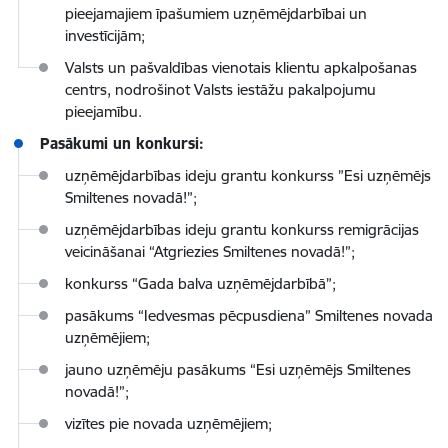
pieejamajiem īpašumiem uzņēmējdarbībai un
investīcijām;
Valsts un pašvaldības vienotais klientu apkalpošanas
centrs, nodrošinot Valsts iestāžu pakalpojumu
pieejamību.
Pasākumi un konkursi:
uzņēmējdarbības ideju grantu konkurss ”Esi uzņēmējs
Smiltenes novadā!”;
uzņēmējdarbības ideju grantu konkurss remigrācijas
veicināšanai “Atgriezies Smiltenes novadā!”;
konkurss “Gada balva uzņēmējdarbībā”;
pasākums “Iedvesmas pēcpusdiena” Smiltenes novada
uzņēmējiem;
jauno uzņēmēju pasākums “Esi uzņēmējs Smiltenes
novadā!”;
vizītes pie novada uzņēmējiem;