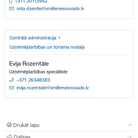
+371 20113942
E-pasts:
inita.dzenite@smiltenesnovads.lv
Centrālā administrācija
Uzņēmējdarbības un tūrisma nodaļa
Evija Rozentāle
Uzņēmējdarbības speciāliste
+371 26348383
E-pasts:
evija.rozentale@smiltenesnovads.lv
Drukāt lapu
Dalīties