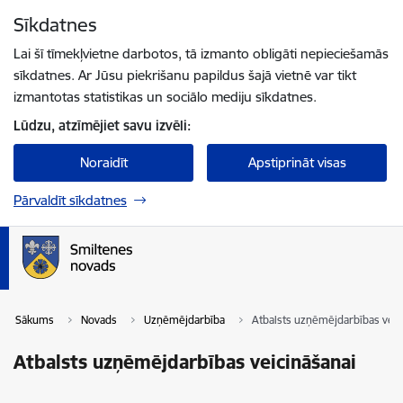
Pāriet uz lapas saturu
Sīkdatnes
Spied
lai meklētu
Enter
Lai šī tīmekļvietne darbotos, tā izmanto obligāti nepieciešamās
sīkdatnes. Ar Jūsu piekrišanu papildus šajā vietnē var tikt
izmantotas statistikas un sociālo mediju sīkdatnes.
Lūdzu, atzīmējiet savu izvēli:
Noraidīt
Apstiprināt visas
Pārvaldīt sīkdatnes
Sākums
Novads
Uzņēmējdarbība
Atbalsts uzņēmējdarbības veic
Atbalsts uzņēmējdarbības veicināšanai