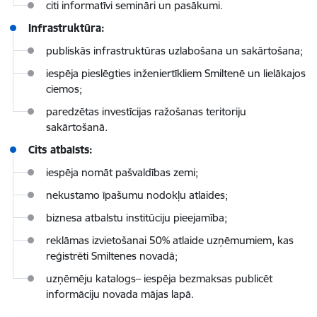
citi informatīvi semināri un pasākumi.
Infrastruktūra:
publiskās infrastruktūras uzlabošana un sakārtošana;
iespēja pieslēgties inženiertīkliem Smiltenē un lielākajos
ciemos;
paredzētas investīcijas ražošanas teritoriju
sakārtošanā.
Cits atbalsts:
iespēja nomāt pašvaldības zemi;
nekustamo īpašumu nodokļu atlaides;
biznesa atbalstu institūciju pieejamība;
reklāmas izvietošanai 50% atlaide uzņēmumiem, kas
reģistrēti Smiltenes novadā;
uzņēmēju katalogs– iespēja bezmaksas publicēt
informāciju novada mājas lapā.