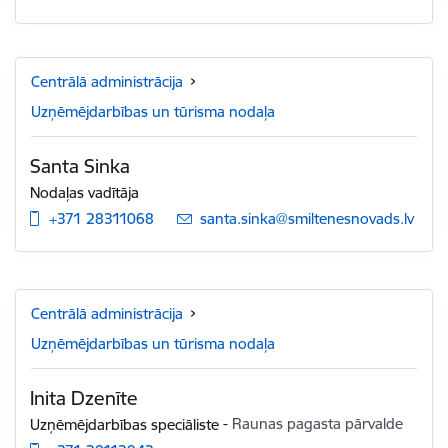
Centrālā administrācija
Uzņēmējdarbības un tūrisma nodaļa
Santa Sinka
Nodaļas vadītāja
+371 28311068
E-pasts:
santa.sinka@smiltenesnovads.lv
Centrālā administrācija
Uzņēmējdarbības un tūrisma nodaļa
Inita Dzenīte
Uzņēmējdarbības speciāliste
-
Raunas pagasta pārvalde