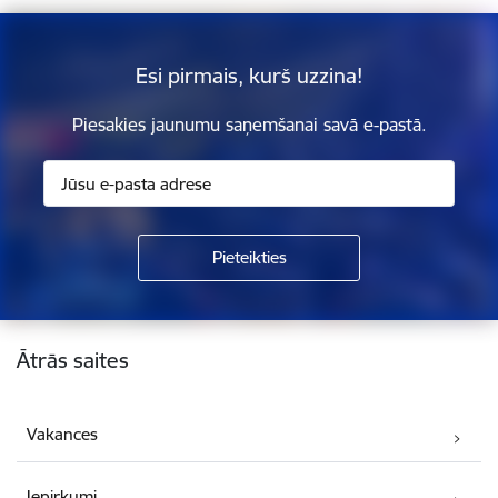
Esi pirmais, kurš uzzina!
Piesakies jaunumu saņemšanai savā e-pastā.
Kājene
Ātrās saites
Vakances
Iepirkumi