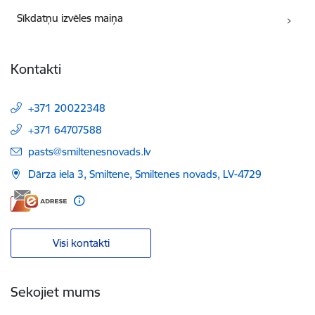
Sīkdatņu izvēles maiņa
Kontakti
+371 20022348
+371 64707588
E-pasts:
pasts@smiltenesnovads.lv
Dārza iela 3, Smiltene, Smiltenes novads, LV-4729
Visi kontakti
Sekojiet mums