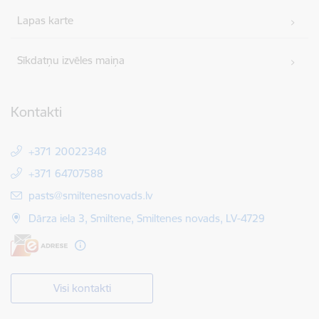
Lapas karte
Sīkdatņu izvēles maiņa
Kontakti
+371 20022348
+371 64707588
E-pasts:
pasts@smiltenesnovads.lv
Dārza iela 3, Smiltene, Smiltenes novads, LV-4729
Visi kontakti