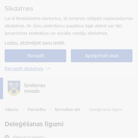
Pāriet uz lapas saturu
Sīkdatnes
Spied
lai meklētu
Enter
Lai šī tīmekļvietne darbotos, tā izmanto obligāti nepieciešamās
sīkdatnes. Ar Jūsu piekrišanu papildus šajā vietnē var tikt
izmantotas statistikas un sociālo mediju sīkdatnes.
Lūdzu, atzīmējiet savu izvēli:
Noraidīt
Apstiprināt visas
Pārvaldīt sīkdatnes
Sākums
Pašvaldība
Normatīvie akti
Deleģēšanas līgumi
Deleģēšanas līgumi
Atskaņot tekstu