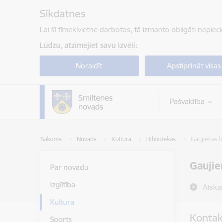
Pāriet uz lapas saturu
Sīkdatnes
Lai šī tīmekļvietne darbotos, tā izmanto obligāti nepiec
Lūdzu, atzīmējiet savu izvēli:
Noraidīt
Apstiprināt visas
Pašvaldība
Sākums
Novads
Kultūra
Bibliotēkas
Gaujienas b
Gaujie
Par novadu
Izglītība
Atska
Kultūra
Kontak
Sports