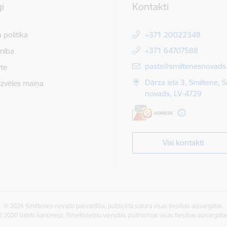
i
Kontakti
 politika
+371 20022348
+371 64707588
mība
E-pasts:
pasts@smiltenesnovads.
te
Dārza iela 3, Smiltene, 
izvēles maiņa
novads, LV-4729
Visi kontakti
© 2026 Smiltenes novada pašvaldība, publicētā satura visas tiesības aizsargātas.
 2020 Valsts kanceleja, Tīmekļvietņu vienotās platformas visas tiesības aizsargāta