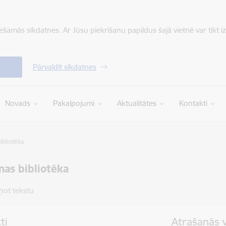
iešamās sīkdatnes. Ar Jūsu piekrišanu papildus šajā vietnē var tikt i
Pārvaldīt sīkdatnes
Novads
Pakalpojumi
Aktualitātes
Kontakti
ibliotēka
nas bibliotēka
ņot tekstu
ti
Atrašanās 