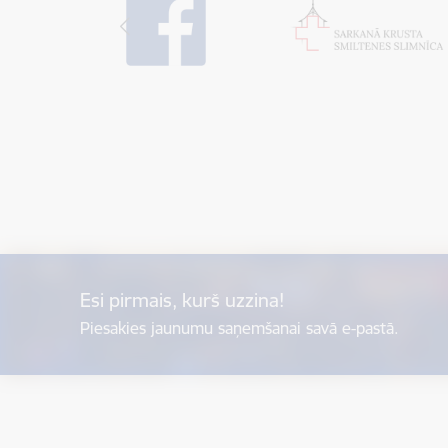
Esi pirmais, kurš uzzina!
Piesakies jaunumu saņemšanai savā e-pastā.
Kājene