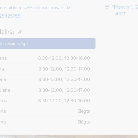
ts:
“Pilskalni”,
enasbiblioteka@smiltenesnovads.lv
– 4339
 25425155
laiks:
ien esam slēgti
ena
8.30-12.00, 12.30-18.00
na
8.30-12.00, 12.30-17.00
ena
8.30-12.00, 12.30-17.00
diena
8.30-12.00, 12.30-17.00
iena
8.30-12.00, 12.30-16.00
ena
Slēgts
ena
Slēgts