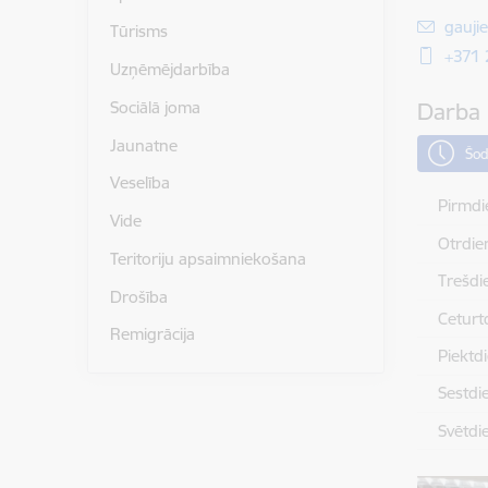
E-pas
gauji
Tūrisms
+371
Uzņēmējdarbība
Sociālā joma
Darba 
Jaunatne
Šod
Veselība
Pirmdi
Vide
Otrdie
Teritoriju apsaimniekošana
Trešdi
Drošība
Ceturt
Remigrācija
Piektd
Sestdi
Svētdi