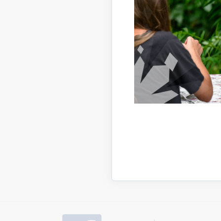
Darbin
Zane
Bibli
+