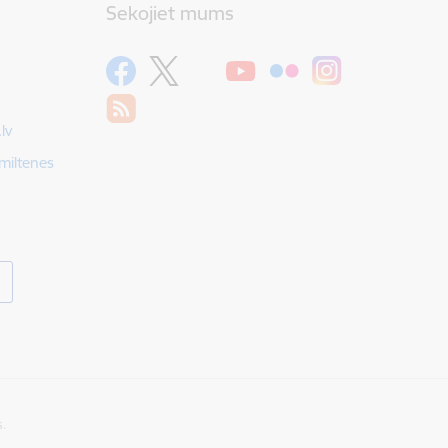
Sekojiet mums
lv
Smiltenes
s.