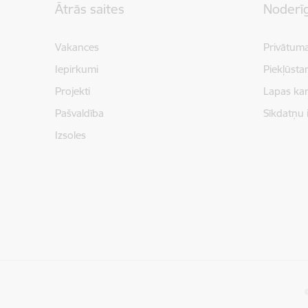
Ātrās saites
Noderīg
Vakances
Privātuma
Iepirkumi
Piekļūsta
Projekti
Lapas kar
Pašvaldība
Sīkdatņu 
Izsoles
©