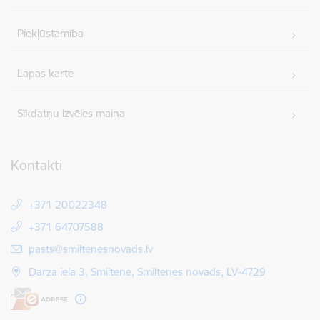
Piekļūstamība
Lapas karte
Sīkdatņu izvēles maiņa
Kontakti
+371 20022348
+371 64707588
E-pasts:
pasts@smiltenesnovads.lv
Dārza iela 3, Smiltene, Smiltenes novads, LV-4729