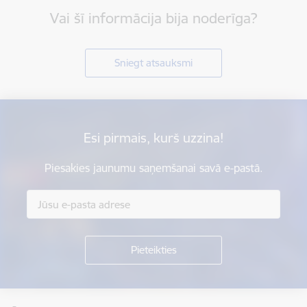
Vai šī informācija bija noderīga?
Sniegt atsauksmi
Esi pirmais, kurš uzzina!
Piesakies jaunumu saņemšanai savā e-pastā.
Kājene