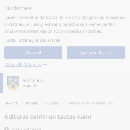
Pāriet uz lapas saturu
Sīkdatnes
Spied
lai meklētu
Enter
Lai šī tīmekļvietne darbotos, tā izmanto obligāti nepieciešamās
sīkdatnes. Ar Jūsu piekrišanu papildus šajā vietnē var tikt
izmantotas statistikas un sociālo mediju sīkdatnes.
Lūdzu, atzīmējiet savu izvēli:
Noraidīt
Apstiprināt visas
Pārvaldīt sīkdatnes
Sākums
Novads
Kultūra
Kultūras centri un tautas nami
Kultūras centri un tautas nami
Atskaņot tekstu