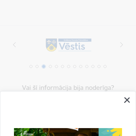
Vai šī informācija bija noderīga?
Sniegt atsauksmi