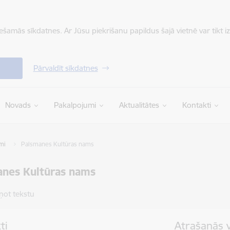
iešamās sīkdatnes. Ar Jūsu piekrišanu papildus šajā vietnē var tikt i
Pārvaldīt sīkdatnes
Novads
Pakalpojumi
Aktualitātes
Kontakti
mi
Palsmanes Kultūras nams
anes Kultūras nams
ņot tekstu
ti
Atrašanās 