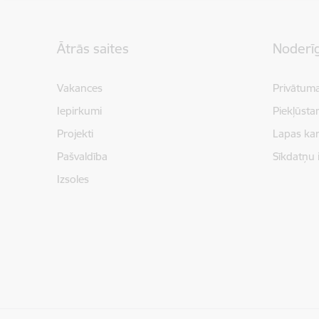
Kājene
Ātrās saites
Noderīg
Vakances
Privātuma
Iepirkumi
Piekļūsta
Projekti
Lapas kar
Pašvaldība
Sīkdatņu 
Izsoles