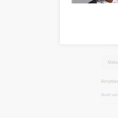
Palsm
+
Struk
Maks
Amatier
Skatīt vai