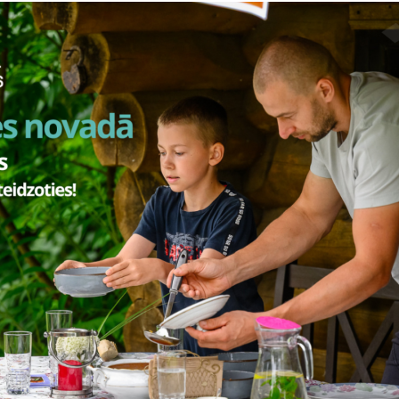
ieki
a Stūriška