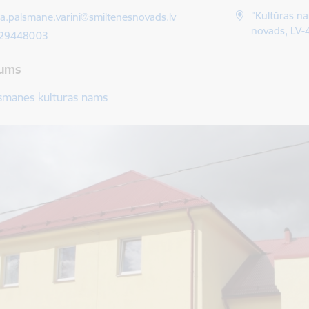
ts:
"Kultūras n
ra.palsmane.varini@smiltenesnovads.lv
novads, LV-
 29448003
ums
smanes kultūras nams