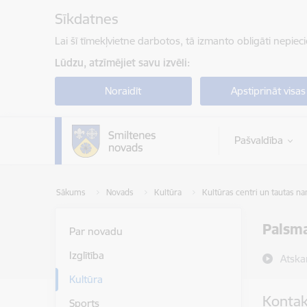
Pāriet uz lapas saturu
Sīkdatnes
Lai šī tīmekļvietne darbotos, tā izmanto obligāti nepiec
Lūdzu, atzīmējiet savu izvēli:
Noraidīt
Apstiprināt visas
Pašvaldība
Sākums
Novads
Kultūra
Kultūras centri un tautas na
Palsm
Par novadu
Izglītība
Atska
Kultūra
Kontak
Sports