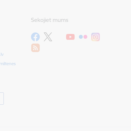
Sekojiet mums
lv
Smiltenes