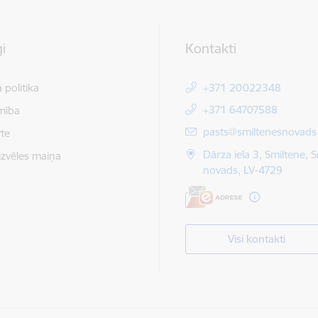
i
Kontakti
 politika
+371 20022348
+371 64707588
mība
E-pasts:
pasts@smiltenesnovads.
te
Dārza iela 3, Smiltene, 
izvēles maiņa
novads, LV-4729
Visi kontakti