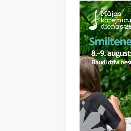
Darbin
Liān