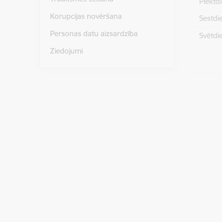
Piektd
Korupcijas novēršana
Sestdi
Personas datu aizsardzība
Svētdi
Ziedojumi