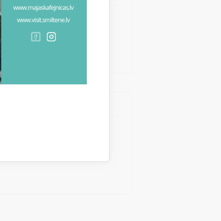
rmdiena: 8.00-12.00, 13.00-18.00;
13.00-17.00
 Ceturtdiena: 13.00–17.00;
00 -17.00; Smiltenes pagasts –