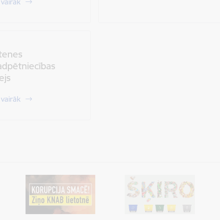
 vairāk
tenes
dpētniecības
ejs
 vairāk