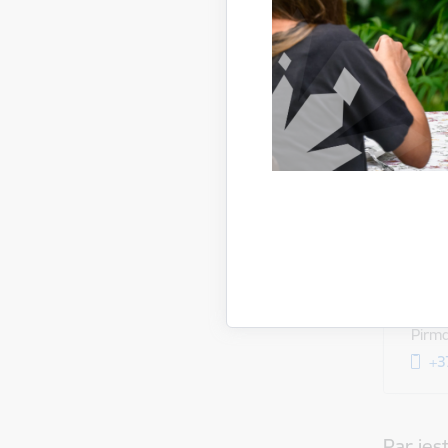
Līga
Sociā
Blome
+3
Sociā
San
Sociā
Blome
Pirmd
+3
Par ies