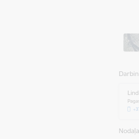
Darbin
Lind
Pagas
+3
Nodaļ