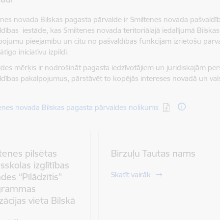
enes novada Bilskas pagasta pārvalde ir Smiltenes novada pašvald
ldības iestāde, kas Smiltenes novada teritoriālajā iedalījumā Bilsk
pojumu pieejamību un citu no pašvaldības funkcijām izrietošu pār
ātīgo iniciatīvu izpildi.
ldes mērķis ir nodrošināt pagasta iedzīvotājiem un juridiskajām pe
ldības pakalpojumus, pārstāvēt to kopējās intereses novadā un vals
dēt:
enes novada Bilskas pagasta pārvaldes nolikums
tenes pilsētas
Birzuļu Tautas nams
sskolas izglītības
Skatīt vairāk
ādes “Pīlādzītis”
grammas
zācijas vieta Bilskā