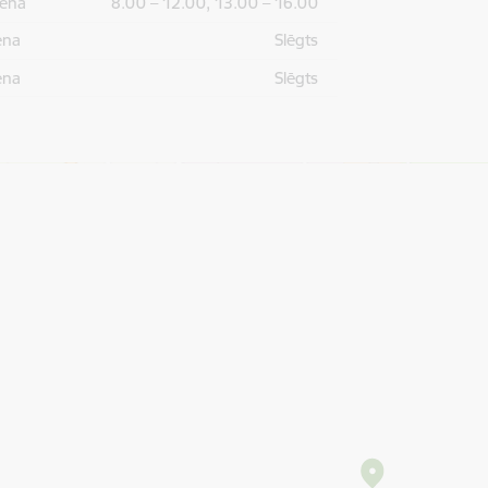
iena
8.00 – 12.00, 13.00 – 16.00
ena
Slēgts
ena
Slēgts