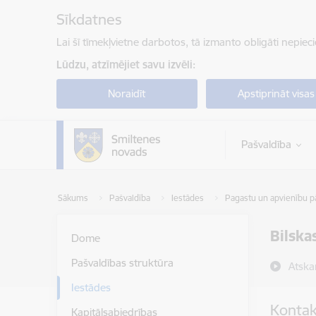
Pāriet uz lapas saturu
Sīkdatnes
Lai šī tīmekļvietne darbotos, tā izmanto obligāti nepiec
Lūdzu, atzīmējiet savu izvēli:
Noraidīt
Apstiprināt visas
Pašvaldība
Sākums
Pašvaldība
Iestādes
Pagastu un apvienību p
Bilska
Dome
Pašvaldības struktūra
Atska
Iestādes
Kontak
Kapitālsabiedrības