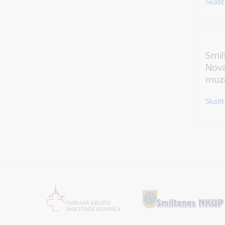
Skatīt
Smil
Nova
muz
Skatīt