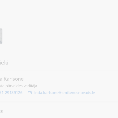
ieki
a Karlsone
ta pārvaldes vadītāja
71 29189126
E-pasts:
linda.karlsone@smiltenesnovads.lv
as