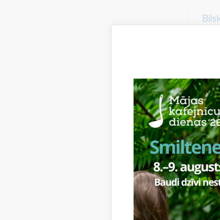
Bils
+
Citu
Bāriņ
Ram
Bāriņ
+3
Sociā