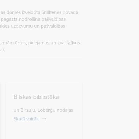
ības domes izveidota Smiltenes novada
as pagastā nodrošina pašvaldības
valdes uzdevumu un pašvaldības
rsonām ērtus, pieejamus un kvalitatīvus
tī.
Bilskas bibliotēka
un Birzuļu, Lobērģu nodaļas
Skatīt vairāk