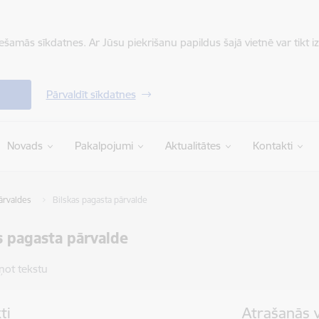
iešamās sīkdatnes. Ar Jūsu piekrišanu papildus šajā vietnē var tikt i
Pārvaldīt sīkdatnes
Novads
Pakalpojumi
Aktualitātes
Kontakti
ārvaldes
Bilskas pagasta pārvalde
s pagasta pārvalde
ņot tekstu
ti
Atrašanās 