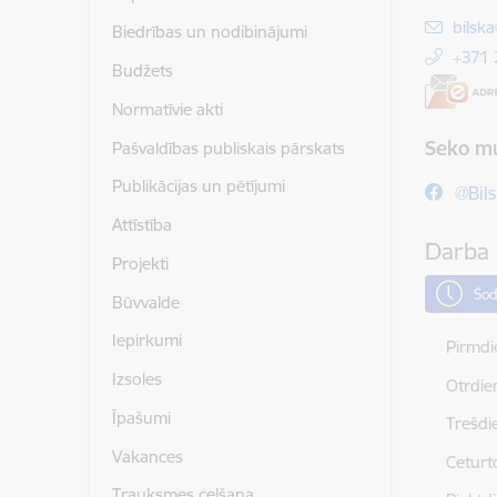
E-pas
bilsk
Biedrības un nodibinājumi
+371
Budžets
Normatīvie akti
Seko m
Pašvaldības publiskais pārskats
Publikācijas un pētījumi
@Bils
Attīstība
Darba 
Projekti
Šod
Būvvalde
Iepirkumi
Pirmdi
Izsoles
Otrdie
Īpašumi
Trešdi
Vakances
Ceturt
Trauksmes celšana