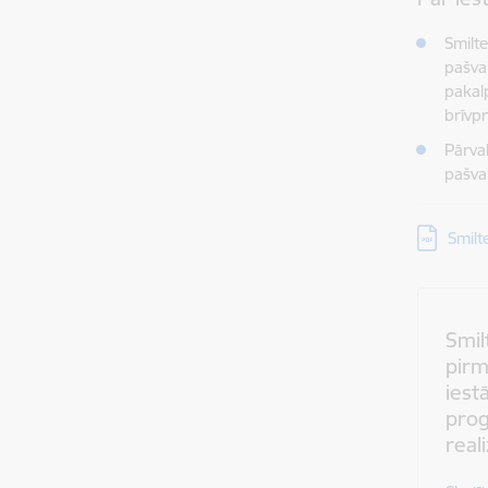
Smilt
pašva
pakal
brīvpr
Pārva
pašva
Lejupielā
Smilt
Smil
pirm
iest
pro
reali