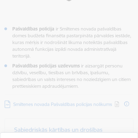
Pašvaldības policija
ir Smiltenes novada pašvaldības
domes budžeta finansēta pastarpināta pārvaldes iestāde,
kuras mērķis ir nodrošināt likuma noteiktās pašvaldības
autonomā funkcijas izpildi novada administratīvajā
teritorijā.
Pašvaldības policijas uzdevums
ir aizsargāt personu
dzīvību, veselību, tiesības un brīvības, īpašumu,
sabiedrības un valsts intereses no noziedzīgiem un citiem
prettiesiskiem apdraudējumiem.
Lejupielādēt:
Smiltenes novada Pašvaldības policijas nolikums
Sabiedriskās kārtības un drošības
attīstības plāns