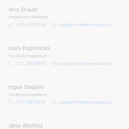
Ieva Draule
Inspektore (lietvede)
+371 64772034
E-pasts:
policija@smiltenesnovads.lv
Ivars Pupčenoks
Vecākais inspektors
+371 28659933
E-pasts:
policija@smiltenesnovads.lv
Ingus Stepāns
Vecākais inspektors
+371 28659933
E-pasts:
policija@smiltenesnovads.lv
Jānis Āboltiņš