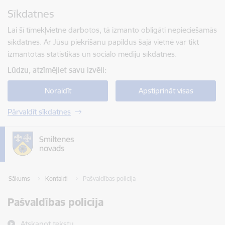
Pāriet uz lapas saturu
Sīkdatnes
Spied
lai meklētu
Enter
Lai šī tīmekļvietne darbotos, tā izmanto obligāti nepieciešamās
sīkdatnes. Ar Jūsu piekrišanu papildus šajā vietnē var tikt
izmantotas statistikas un sociālo mediju sīkdatnes.
Lūdzu, atzīmējiet savu izvēli:
Noraidīt
Apstiprināt visas
Pārvaldīt sīkdatnes
Sākums
Kontakti
Pašvaldības policija
Pašvaldības policija
Atskaņot tekstu