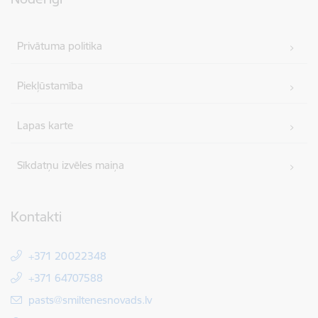
Privātuma politika
Piekļūstamība
Lapas karte
Sīkdatņu izvēles maiņa
Kontakti
+371 20022348
+371 64707588
E-pasts:
pasts@smiltenesnovads.lv