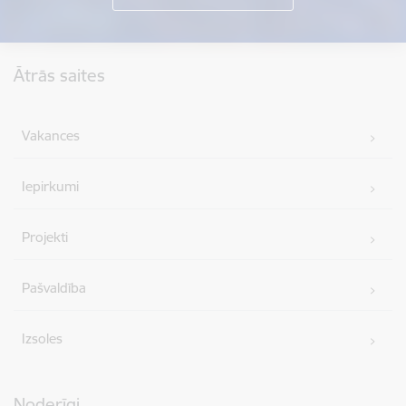
Kājene
Ātrās saites
Vakances
Iepirkumi
Projekti
Pašvaldība
Izsoles
Noderīgi