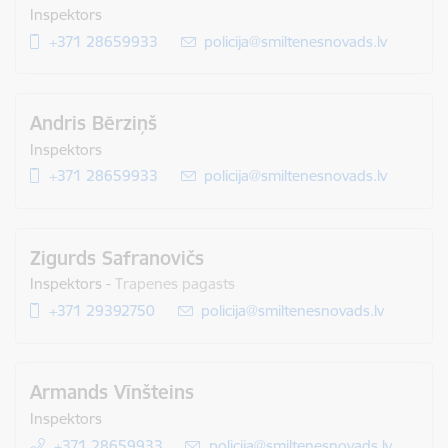
Inspektors
+371 28659933
E-pasts:
policija@smiltenesnovads.lv
Andris Bērziņš
Inspektors
+371 28659933
E-pasts:
policija@smiltenesnovads.lv
Zigurds Safranovičs
Inspektors
-
Trapenes pagasts
+371 29392750
E-pasts:
policija@smiltenesnovads.lv
Armands Vīnšteins
Inspektors
+371 28659933
E-pasts:
policija@smiltenesnovads.lv