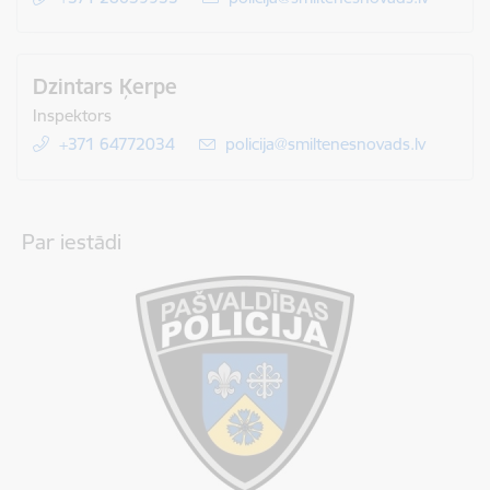
Dzintars Ķerpe
Inspektors
+371 64772034
E-pasts:
policija@smiltenesnovads.lv
Par iestādi