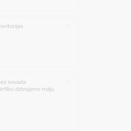
eritorijas
nes novada
kārtību dzīvojamo māju