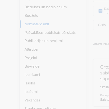
Biedrības un nodibinājumi
Da
Budžets
Normatīvie akti
Gads
Pašvaldības publiskais pārskats
Publikācijas un pētījumi
Atrasti 194 
Attīstība
Projekti
Būvvalde
Gro
sai
Iepirkumi
stip
Izsoles
Smilt
Īpašumi
Katego
Saist
Vakances
Trauksmes celšana