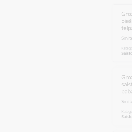
Groz
pieš
tel
Smilt
Katego
Saist
Gro
sais
pab
Smilt
Katego
Saist