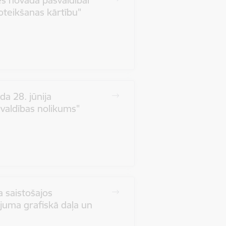
es novada pašvaldībai
teikšanas kārtību"
a 28. jūnija
valdības nolikums"
 saistošajos
juma grafiskā daļa un