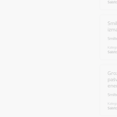
Saist
Smil
izm
Smilt
Katego
Saist
Gro
pašv
ene
Smilt
Katego
Saist