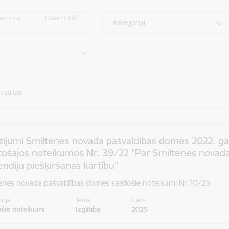
tums no
Datums līdz
Kategorija
rezultāti
zījumi Smiltenes novada pašvaldības domes 2022. g
stošajos noteikumos Nr. 39/22 "Par Smiltenes novada
endiju piešķiršanas kārtību"
enes novada pašvaldības domes saistošie noteikumi Nr.10/25
rija
Tēma
Gads
ošie noteikumi
Izglītība
2025