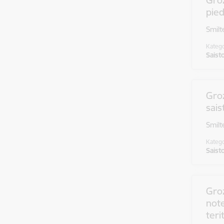
Groz
pie
Smilt
Katego
Saist
Groz
sais
Smilt
Katego
Saist
Gro
note
teri