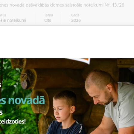
enes novada pašvaldības domes saistošie noteikumi Nr. 13/26
rija
Tēma
Gads
ošie noteikumi
Cits
2026
zījumi Smiltenes novada pašvaldības domes 2026. ga
stošajos noteikumos Nr. 2/26 "Par Smiltenes novada
6. gadam"
enes novada pašvaldības domes saistošie noteikumi Nr. 12/26
rija
Tēma
Gads
ošie noteikumi
Pašvaldība
2026
 maksas autostāvvietu pie tūrisma objekta "Raunas 
astā, Smiltenes novadā
enes novada pašvaldības domes saistošie noteikumi Nr. 10/26