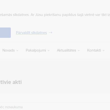
iešamās sīkdatnes. Ar Jūsu piekrišanu papildus šajā vietnē var tikt i
Pārvaldīt sīkdatnes
Novads
Pakalpojumi
Aktualitātes
Kontakti
īvie akti
pēc nosaukuma