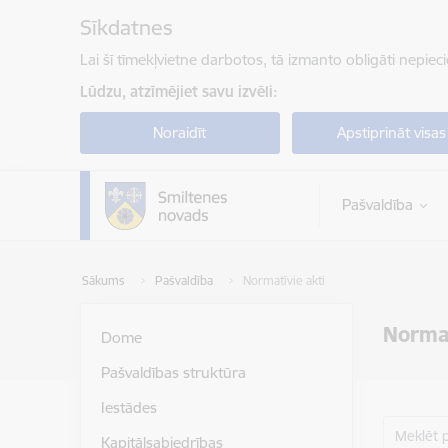
Pāriet uz lapas saturu
Sīkdatnes
Lai šī tīmekļvietne darbotos, tā izmanto obligāti nepiec
Lūdzu, atzīmējiet savu izvēli:
Noraidīt
Apstiprināt visas
Pašvaldība
Sākums
Pašvaldība
Normatīvie akti
Normat
Dome
Pašvaldības struktūra
Iestādes
Meklēt 
Kapitālsabiedrības