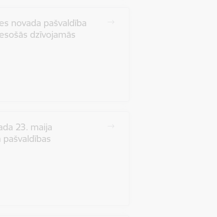
nes novada pašvaldība
ā esošās dzīvojamās
da 23. maija
 pašvaldības