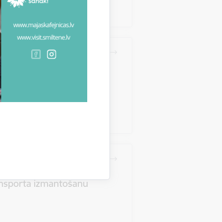
glītības iestāžu
osacījumi
spārējās
s izglītības iestāžu
ansporta izmantošanu