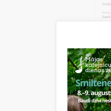
Smilt
Katego
Saist
Gro
sai
202
Smilt
Katego
Saist
Par
pag
Smilt