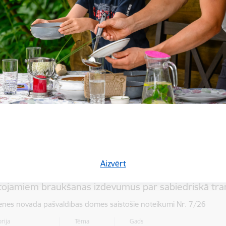
rija
Tēma
Gads
ošie noteikumi
Sabiedriskā kārtība
2026
ība un apmērs, kādā Smiltenes novada pašvaldības iz
agogiem var kompensēt transporta izdevumus, un n
ensācijas piešķiršanai
enes novada pašvaldības domes saistošie noteikumi Nr. 8/26
rija
Tēma
Gads
ošie noteikumi
Izglītība
2026
tība, kādā Smiltenes novada pašvaldība kompensē vi
Aizvērt
tizglītības, vidējās izglītības un profesionālās ievirze
lītojamiem braukšanas izdevumus par sabiedriskā tr
enes novada pašvaldības domes saistošie noteikumi Nr. 7/26
rija
Tēma
Gads