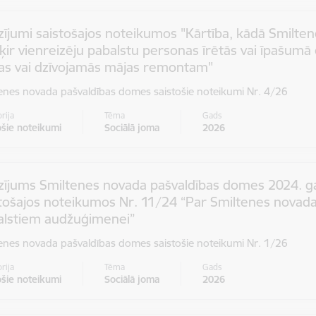
ījumi saistošajos noteikumos "Kārtība, kādā Smilte
ķir vienreizēju pabalstu personas īrētās vai īpašum
pas vai dzīvojamās mājas remontam"
enes novada pašvaldības domes saistošie noteikumi Nr. 4/26
rija
Tēma
Gads
ošie noteikumi
Sociālā joma
2026
zījums Smiltenes novada pašvaldības domes 2024. ga
tošajos noteikumos Nr. 11/24 “Par Smiltenes novada
alstiem audžuģimenei”
enes novada pašvaldības domes saistošie noteikumi Nr. 1/26
rija
Tēma
Gads
ošie noteikumi
Sociālā joma
2026