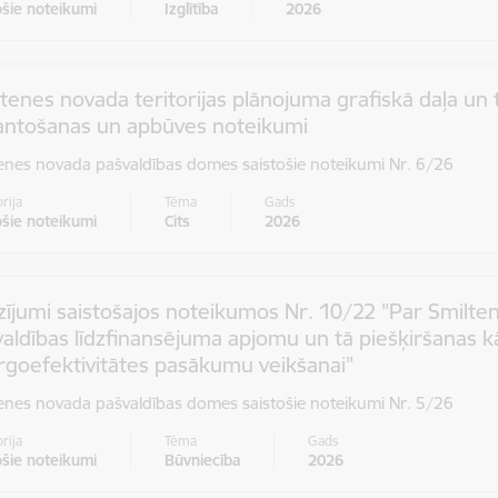
ošie noteikumi
Izglītība
2026
tenes novada teritorijas plānojuma grafiskā daļa un t
antošanas un apbūves noteikumi
enes novada pašvaldības domes saistošie noteikumi Nr. 6/26
rija
Tēma
Gads
ošie noteikumi
Cits
2026
zījumi saistošajos noteikumos Nr. 10/22 "Par Smilte
aldības līdzfinansējuma apjomu un tā piešķiršanas 
rgoefektivitātes pasākumu veikšanai"
enes novada pašvaldības domes saistošie noteikumi Nr. 5/26
rija
Tēma
Gads
ošie noteikumi
Būvniecība
2026