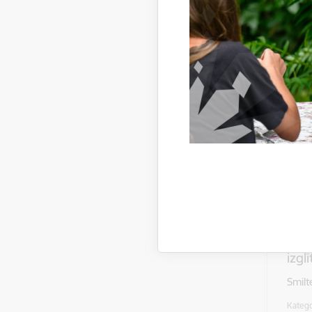
Katego
Saist
Kārt
ped
komp
Smilt
Katego
Saist
Kār
pama
izg
Smilt
Katego