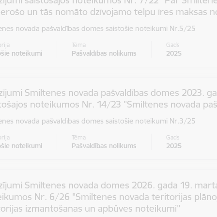
ījumi saistošajos noteikumos Nr. 7/22 "Par Smilten
derošo un tās nomāto dzīvojamo telpu īres maksas no
enes novada pašvaldības domes saistošie noteikumi Nr.5/25
rija
Tēma
Gads
ošie noteikumi
Pašvaldības nolikums
2025
ījumi Smiltenes novada pašvaldības domes 2023. gad
tošajos noteikumos Nr. 14/23 "Smiltenes novada paš
enes novada pašvaldības domes saistošie noteikumi Nr.3/25
rija
Tēma
Gads
ošie noteikumi
Pašvaldības nolikums
2025
zījumi Smiltenes novada domes 2026. gada 19. marta
ikumos Nr. 6/26 "Smiltenes novada teritorijas plāno
torijas izmantošanas un apbūves noteikumi"