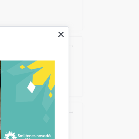
da 12. februāra
 pašvaldības budžetu
Staburags", Raunas