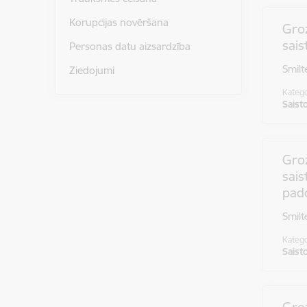
Korupcijas novēršana
Groz
sais
Personas datu aizsardzība
Smilt
Ziedojumi
Katego
Saist
Gro
sais
pad
Smilt
Katego
Saist