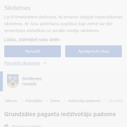
Pāriet uz lapas saturu
Sīkdatnes
Spied
lai meklētu
Enter
Lai šī tīmekļvietne darbotos, tā izmanto obligāti nepieciešamās
sīkdatnes. Ar Jūsu piekrišanu papildus šajā vietnē var tikt
izmantotas statistikas un sociālo mediju sīkdatnes.
Lūdzu, atzīmējiet savu izvēli:
Noraidīt
Apstiprināt visas
Pārvaldīt sīkdatnes
Sākums
Pašvaldība
Dome
Iedzīvotāju padomes
Grundzāles
Grundzāles pagasta iedzīvotāju padome
Atskaņot tekstu