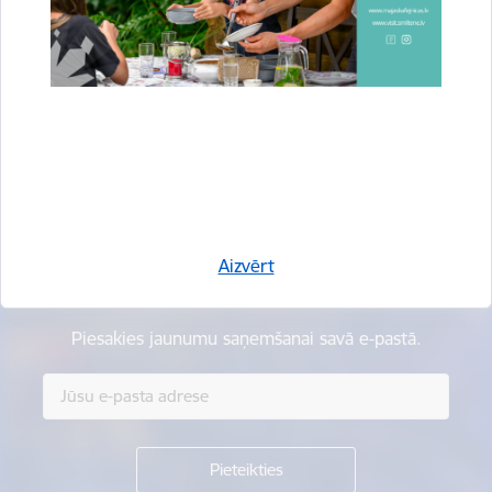
Vai šī informācija bija noderīga?
Sniegt atsauksmi
Aizvērt
Esi pirmais, kurš uzzina!
Piesakies jaunumu saņemšanai savā e-pastā.