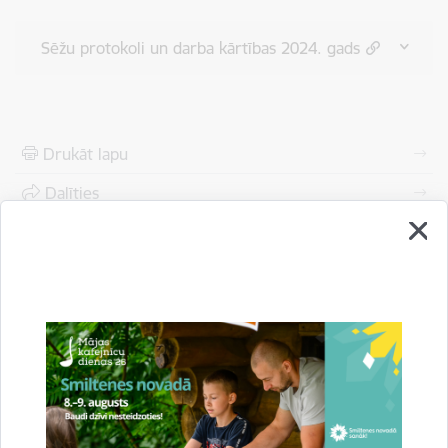
Sēžu protokoli un darba kārtības 2024. gads
Drukāt lapu
Dalīties