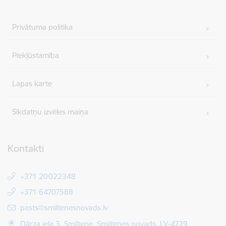
Privātuma politika
Piekļūstamība
Lapas karte
Sīkdatņu izvēles maiņa
Kontakti
+371 20022348
+371 64707588
E-pasts:
pasts@smiltenesnovads.lv
Dārza iela 3, Smiltene, Smiltenes novads, LV-4729