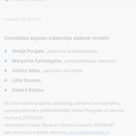
Publicēts: 05.05.2024.
Grundzāles pagasta iedzīvotāju padomē ievēlēti:
Sintija Purgale,
padomes priekšsēdētāja,
Margarita Sarkangalve,
priekšsēdētājas vietniece,
Solvita Siliņa,
padomes sekretāre,
Lilita Ducena,
Sandra Elstiņa.
Ar Grundzāles pagasta iedzīvotāju padomi var sazināties,
zvanot padomes priekšsēdētājai Sintijai Purgalei uz tālruņa
numuru 25732437,
sekretārei Solvitai Siliņai uz tālruņa numuru 26378047
vai rakstot uz e-pasta adresi
ip_grundzale@inbox.lv
.