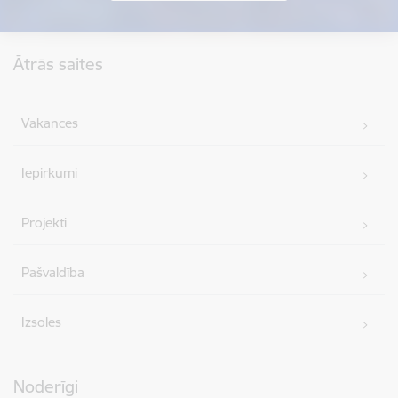
Kājene
Ātrās saites
Vakances
Iepirkumi
Projekti
Pašvaldība
Izsoles
Noderīgi