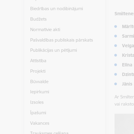
Biedrības un nodibinājumi
Smiltenes
Budžets
Mārīt
Normatīvie akti
Sarm
Pašvaldības publiskais pārskats
Velga
Publikācijas un pētījumi
Krist
Attīstība
Elīna
Projekti
Dzint
Būvvalde
Jānis
Iepirkumi
Ar Smilte
Izsoles
vai rakst
Īpašumi
Vakances
Trauksmes celšana