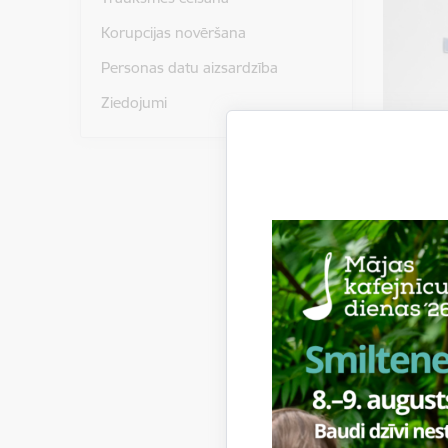
Korupcijas novēršana
Personas datu aizsardzība
Ziedojumi