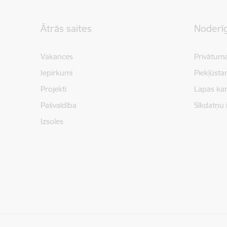
Kājene
Ātrās saites
Noderīg
Vakances
Privātuma
Iepirkumi
Piekļūsta
Projekti
Lapas kar
Pašvaldība
Sīkdatņu 
Izsoles