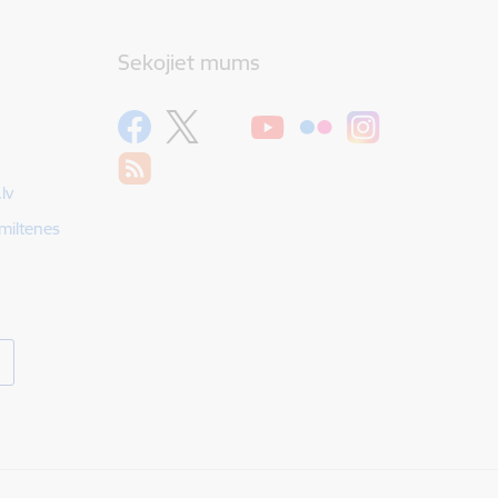
Sekojiet mums
lv
Smiltenes