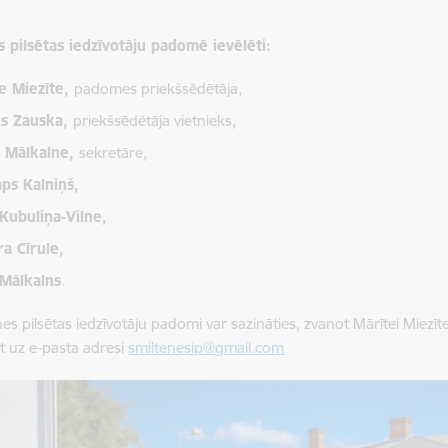
 pilsētas iedzīvotāju padomē ievēlēti:
e Miezīte,
padomes priekšsēdētāja,
is Zauska,
priekšsēdētāja vietnieks,
 Mālkalne,
sekretāre,
aps Kalniņš,
 Kubuliņa-Vilne,
ra Cīrule,
 Mālkalns
.
nes pilsētas iedzīvotāju padomi var sazināties, zvanot Mārītei Miez
ot uz e-pasta adresi
smiltenesip@gmail.com