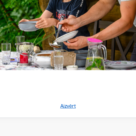
protokoli un darba kārtības 2026. gads
protokoli un darba kārtības 2025. gads
protokoli un darba kārtības 2024. gads
menti un darba materiāli
Aizvērt