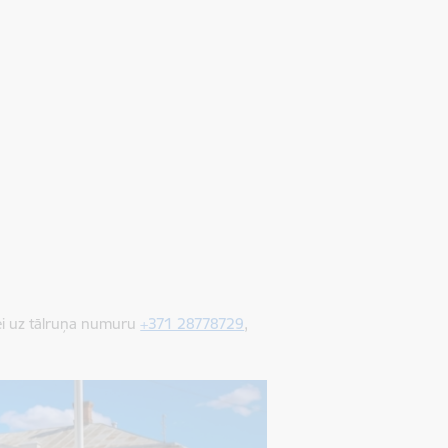
ītei uz tālruņa numuru
+371 28778729
,