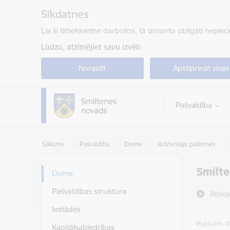
Pāriet uz lapas saturu
Sīkdatnes
Lai šī tīmekļvietne darbotos, tā izmanto obligāti nepiec
Lūdzu, atzīmējiet savu izvēli:
Noraidīt
Apstiprināt visas
Pašvaldība
Sākums
Pašvaldība
Dome
Iedzīvotāju padomes
Smilte
Dome
Pašvaldības struktūra
Atska
Iestādes
Publicēts: 
Kapitālsabiedrības