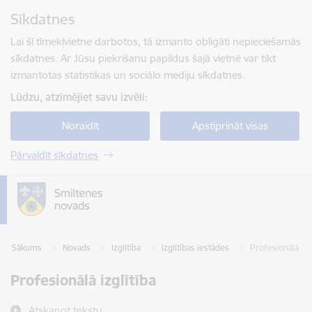
Pāriet uz lapas saturu
Sīkdatnes
Spied
lai meklētu
Enter
Lai šī tīmekļvietne darbotos, tā izmanto obligāti nepieciešamās
sīkdatnes. Ar Jūsu piekrišanu papildus šajā vietnē var tikt
izmantotas statistikas un sociālo mediju sīkdatnes.
Lūdzu, atzīmējiet savu izvēli:
Noraidīt
Apstiprināt visas
Pārvaldīt sīkdatnes
Sākums
Novads
Izglītība
Izglītības iestādes
Profesionālā izgl
Profesionālā izglītība
Atskaņot tekstu