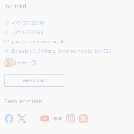
Kontakti
+371 20022348
+371 64707588
E-pasts:
pasts@smiltenesnovads.lv
Dārza iela 3, Smiltene, Smiltenes novads, LV-4729
Visi kontakti
Sekojiet mums