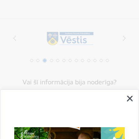
Vai šī informācija bija noderīga?
Sniegt atsauksmi
Esi pirmais, kurš uzzina!