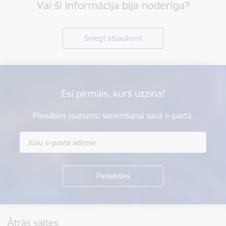
Vai šī informācija bija noderīga?
Sniegt atsauksmi
Esi pirmais, kurš uzzina!
Piesakies jaunumu saņemšanai savā e-pastā.
Kājene
Ātrās saites