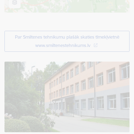
Par Smiltenes tehnikumu plašāk skaties tīmekļvietnē
www.smiltenestehnikums.lv