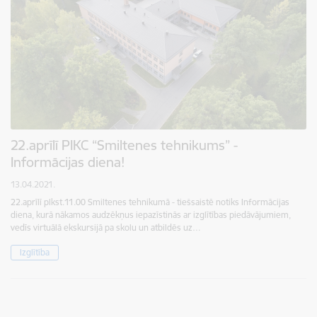
22.aprīlī PIKC “Smiltenes tehnikums” -
Informācijas diena!
13.04.2021.
22.aprīlī plkst.11.00 Smiltenes tehnikumā - tiešsaistē notiks Informācijas
diena, kurā nākamos audzēkņus iepazīstinās ar izglītības piedāvājumiem,
vedīs virtuālā ekskursijā pa skolu un atbildēs uz…
Izglītība