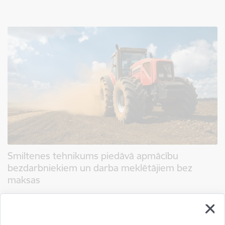
Smiltenes tehnikums piedāvā apmācību
bezdarbniekiem un darba meklētājiem bez
maksas
06.02.2025.
Smiltenes tehnikums piedāvā TR2 un TR4 kategorijas traktortehnikas
vadītāju apmācību bezdarbniekiem un darba meklētājiem bez maksas,