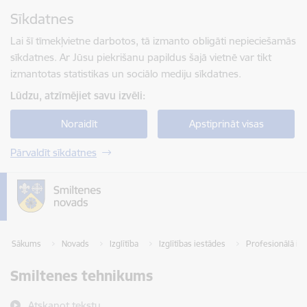
Pāriet uz lapas saturu
Sīkdatnes
Spied
lai meklētu
Enter
Lai šī tīmekļvietne darbotos, tā izmanto obligāti nepieciešamās
sīkdatnes. Ar Jūsu piekrišanu papildus šajā vietnē var tikt
izmantotas statistikas un sociālo mediju sīkdatnes.
Lūdzu, atzīmējiet savu izvēli:
Noraidīt
Apstiprināt visas
Pārvaldīt sīkdatnes
Sākums
Novads
Izglītība
Izglītības iestādes
Profesionālā izgl
Smiltenes tehnikums
Atskaņot tekstu