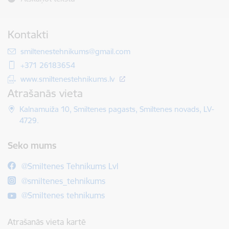
Kontakti
E-pasts:
smiltenestehnikums@gmail.com
+371 26183654
www.smiltenestehnikums.lv
Atrašanās vieta
Kalnamuiža 10, Smiltenes pagasts, Smiltenes novads, LV-
4729.
Seko mums
@Smiltenes Tehnikums Lvl
@smiltenes_tehnikums
@Smiltenes tehnikums
Atrašanās vieta kartē