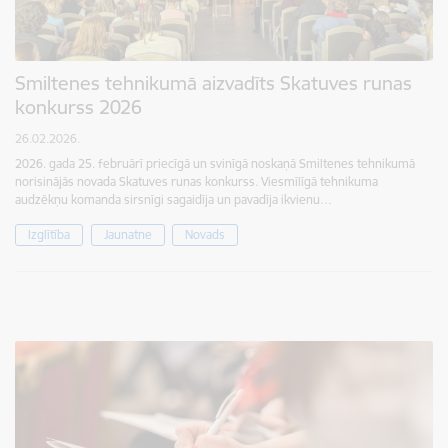
Smiltenes tehnikumā aizvadīts Skatuves runas
konkurss 2026
26.02.2026.
2026. gada 25. februārī priecīgā un svinīgā noskaņā Smiltenes tehnikumā
norisinājās novada Skatuves runas konkurss. Viesmīlīgā tehnikuma
audzēkņu komanda sirsnīgi sagaidīja un pavadīja ikvienu…
Izglītība
Jaunatne
Novads