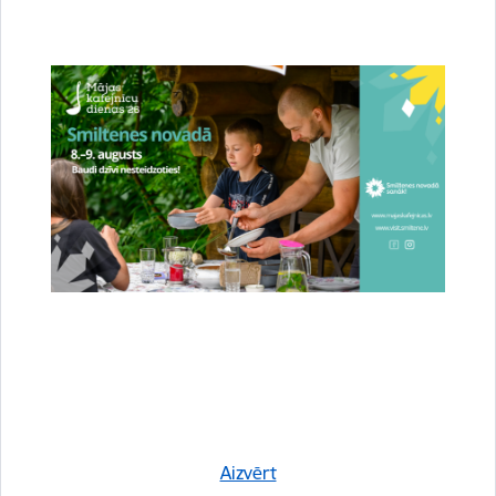
izmantojot kuponu metodi. Apmācība notiek Nodarbinātības valsts…
Izglītība
Sabiedrība
Smiltenes tehnikums piedāvā pieaugušajiem
apgūt transportbūvju būvtehniķa, hidrobūvju
Aizvērt