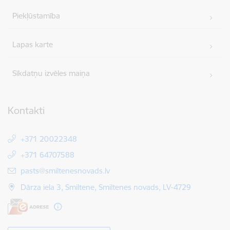
Piekļūstamība
Lapas karte
Sīkdatņu izvēles maiņa
Kontakti
+371 20022348
+371 64707588
E-pasts:
pasts@smiltenesnovads.lv
Dārza iela 3, Smiltene, Smiltenes novads, LV-4729