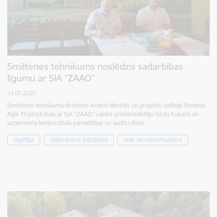
Smiltenes tehnikums noslēdzis sadarbības
līgumu ar SIA “ZAAO”
14.07.2021.
Smiltenes tehnikuma direktors Andris Miezītis un projektu vadītājs Rolands
Aģis 13.jūnijā tikās ar SIA “ZAAO” valdes priekšsēdētāju Gintu Kukaini un
uzņēmuma korporatīvās pārvaldības un auditu daļas…
Izglītība
Sabiedrības līdzdalība
Vide un infrastruktūra