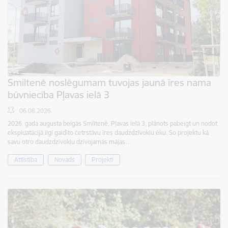
Smiltenē noslēgumam tuvojas jaunā īres nama
būvniecība Pļavas ielā 3
06.08.2026.
2026. gada augusta beigās Smiltenē, Pļavas ielā 3, plānots pabeigt un nodot
ekspluatācijā ilgi gaidīto četrstāvu īres daudzdzīvokļu ēku. Šo projektu kā
savu otro daudzdzīvokļu dzīvojamās mājas…
Attīstība
Novads
Projekti