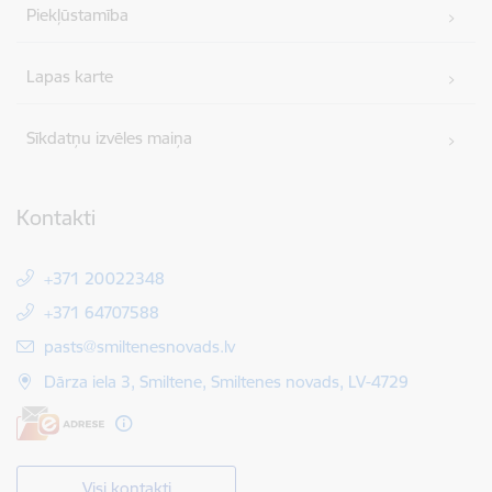
Piekļūstamība
Lapas karte
Sīkdatņu izvēles maiņa
Kontakti
+371 20022348
+371 64707588
E-pasts:
pasts@smiltenesnovads.lv
Dārza iela 3, Smiltene, Smiltenes novads, LV-4729
Visi kontakti