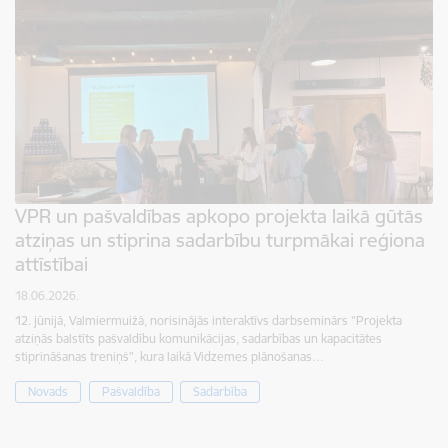
VPR un pašvaldības apkopo projekta laikā gūtās
atziņas un stiprina sadarbību turpmākai reģiona
attīstībai
18.06.2026.
12. jūnijā, Valmiermuižā, norisinājās interaktīvs darbseminārs "Projekta
atziņās balstīts pašvaldību komunikācijas, sadarbības un kapacitātes
stiprināšanas treniņš", kura laikā Vidzemes plānošanas…
Novads
Pašvaldība
Sadarbība
Lapošana