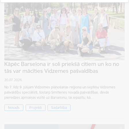
Kāpēc Barselona ir soli priekšā citiem un ko no
tās var mācīties Vidzemes pašvaldības
20.07.2026.
No 7. līdz 9. jūlijam Vidzemes plānošanas reģiona un septiņu Vidzemes
pašvaldību speciālisti, tostarp Smiltenes novada pašvaldības, devās
pieredzes apmaiņas vizītē uz Barselonu, lai iepazītu, kā…
Novads
Projekti
Sadarbība