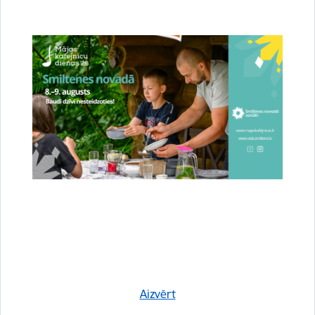
Mājražotāji un amatnieki aicināti aktualizēt
informāciju Smiltenes novada datubāzē
27.07.2026.
Smiltenes novada pašvaldības Uzņēmējdarbības un tūrisma nodaļa aicina
novada mājražotājus un amatniekus aktualizēt savu informāciju pašvaldības
tīmekļa vietnē pieejamajā mājražotāju un amatnieku…
Uzņēmējdarbība
Sabiedrība
Sadarbība
Aizvērt