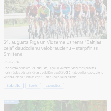
21. augustā Rīga un Vidzeme uzņems “Baltijas
ceļa” daudzdienu velobraucienu – starpfinišs
Smiltenē
07.08.2026.
Pēc divām nedēļām, 21. augustā, Rīgā un vairākās Vidzemes pilsētās
norisināsies vēsturiskā un tradīcijām bagātā UCI 2. kategorijas daudzdienu
velobrauciena “Baltijas ceļš” (Baltic Chain Tour) pirmie…
Sadarbība
Sports
sacensības