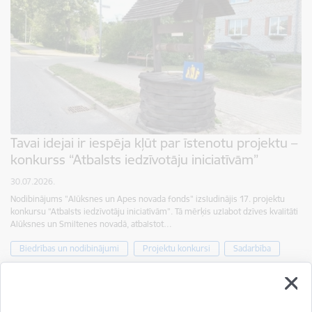
Tavai idejai ir iespēja kļūt par īstenotu projektu –
konkurss “Atbalsts iedzīvotāju iniciatīvām”
30.07.2026.
Nodibinājums "Alūksnes un Apes novada fonds" izsludinājis 17. projektu
konkursu “Atbalsts iedzīvotāju iniciatīvām”. Tā mērķis uzlabot dzīves kvalitāti
Alūksnes un Smiltenes novadā, atbalstot…
Biedrības un nodibinājumi
Projektu konkursi
Sadarbība