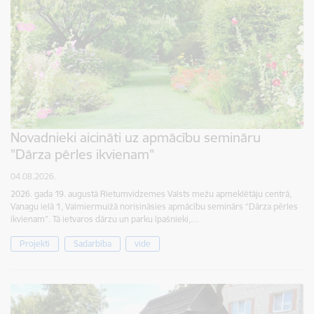
Novadnieki aicināti uz apmācību semināru
"Dārza pērles ikvienam"
04.08.2026.
2026. gada 19. augustā Rietumvidzemes Valsts mežu apmeklētāju centrā,
Vanagu ielā 1, Valmiermuižā norisināsies apmācību seminārs “Dārza pērles
ikvienam”. Tā ietvaros dārzu un parku īpašnieki,…
Projekti
Sadarbība
vide