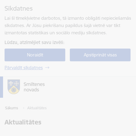
Pāriet uz lapas saturu
Sīkdatnes
Spied
lai meklētu
Enter
Lai šī tīmekļvietne darbotos, tā izmanto obligāti nepieciešamās
sīkdatnes. Ar Jūsu piekrišanu papildus šajā vietnē var tikt
izmantotas statistikas un sociālo mediju sīkdatnes.
Lūdzu, atzīmējiet savu izvēli:
Noraidīt
Apstiprināt visas
Pārvaldīt sīkdatnes
Sākums
Aktualitātes
Aktualitātes