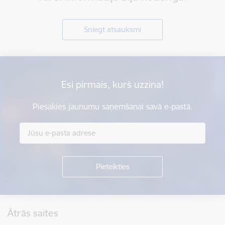
Sniegt atsauksmi
Esi pirmais, kurš uzzina!
Piesakies jaunumu saņemšanai savā e-pastā.
Kājene
Ātrās saites