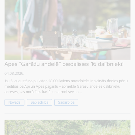
Apes "Garāžu andelē" piedalīsies 16 dalībnieki!
04.08.2026.
Jau 5. augustā no pulksten 18.00 ikviens novadnieks ir aicināts dodies pērļu
medībās pa Api un Apes pagastu – apmeklē Garāžu andeles dalībnieku
adreses, kas norādītas kartē, un atrodi sev ko…
Novads
Sabiedrība
Sadarbība