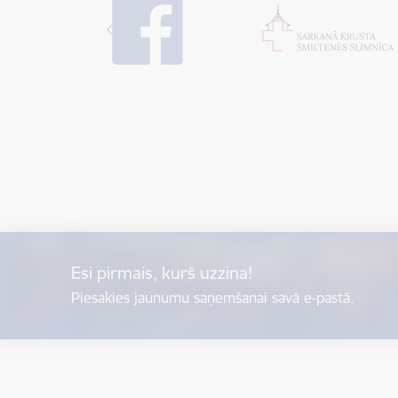
Esi pirmais, kurš uzzina!
Piesakies jaunumu saņemšanai savā e-pastā.
Kājene