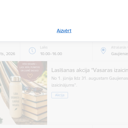
Kultūra
Sports
Tūrisms
Uzņēmē
Aizvērt
Laiks
Atrašanās 
sts, 2026
10.00–16.00
Gaujienas
Lasīšanas akcija “Vasaras izaic
No 1. jūnija līdz 31. augustam Gaujienas
izaicinājums”.
Akcija