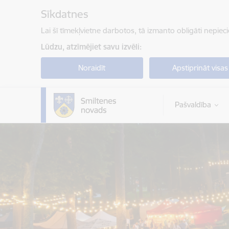
Pāriet uz lapas saturu
Sīkdatnes
Lai šī tīmekļvietne darbotos, tā izmanto obligāti nepiec
Lūdzu, atzīmējiet savu izvēli:
Noraidīt
Apstiprināt visas
Pašvaldība
Smiltenes novada pašvaldība