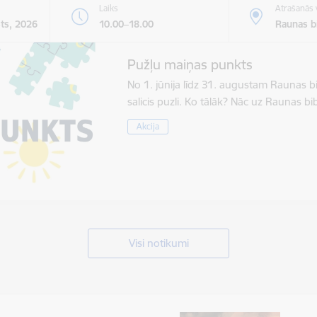
Laiks
Atrašanās 
sts, 2026
10.00–18.00
Raunas bi
Pužļu maiņas punkts
No 1. jūnija līdz 31. augustam Raunas b
salicis puzli. Ko tālāk? Nāc uz Raunas 
Akcija
Visi notikumi