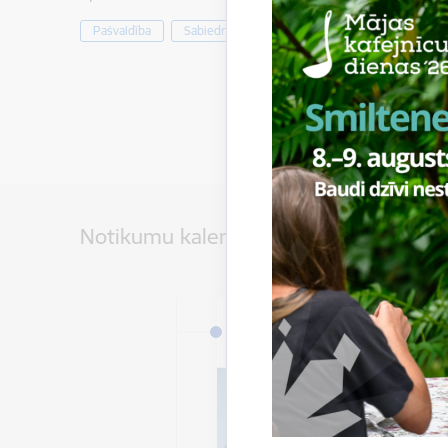
Pašvaldība
Sabiedrība
Notikumu kalendārs
Datums
5. janvāris, 2026 – 31. de
2026