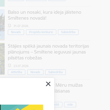
Balso un nosaki, kura ideja jāīsteno
Smiltenes novadā!
31.07.2026.
Novads
Projektu konkursi
Sabiedrība
Stājies spēkā jaunais novada teritorijas
plānojums – Smiltene ieguvusi jaunas
pilsētas robežas
23.07.2026.
Attīstība
Novads
Sabiedrība
Jauna satikšanās vieta Mēru muižas
parkā – aicinām uz atklāšanas
pasākumu
Kultūra
Projekti
vide
07.08.2026.