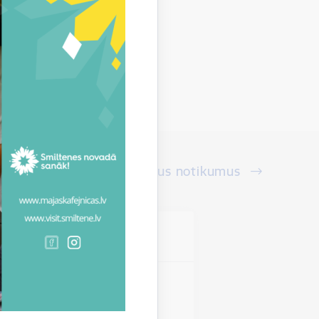
Skatīt visus notikumus
vieta
s novads
miltenes novadā