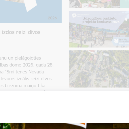
izdos reizi divos
anu un pielāgojoties
dības dome 2026. gada 28.
ma “Smiltenes Novada
devums iznāks reizi divos
as biežuma maiņu tika
devumu piegādes izmaksu
 pastkastītēs pieauga no
 drukas un izplatīšanas
 saglabātu informācijas
aldības resursus, tika meklēts