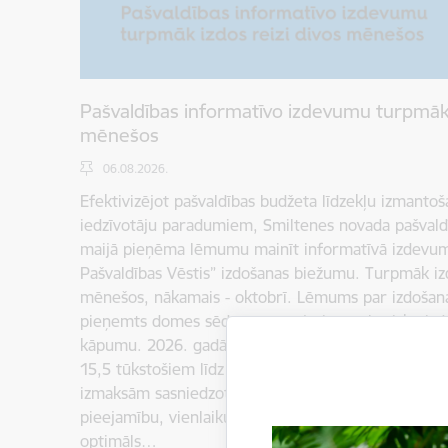
Pašvaldības informatīvo izdevumu turpmāk 
mēnešos
06.08.2026.
Efektivizējot pašvaldības budžeta līdzekļu izmantoš
iedzīvotāju paradumiem, Smiltenes novada pašval
maijā pieņēma lēmumu mainīt informatīvā izdevu
Pašvaldības Vēstis” izdošanas biežumu. Turpmāk iz
mēnešos, nākamais - oktobrī. Lēmums par izdošan
pieņemts domes sēdē, pamatojoties uz būtisku iz
kāpumu. 2026. gadā izdevuma izplatīšanas izmaksas
15,5 tūkstošiem līdz 23,4 tūkstošiem eiro, kopējām
izmaksām sasniedzot gandrīz 39 tūkstošus eiro. Lai
pieejamību, vienlaikus saimnieciski izmantojot pašv
optimāls…