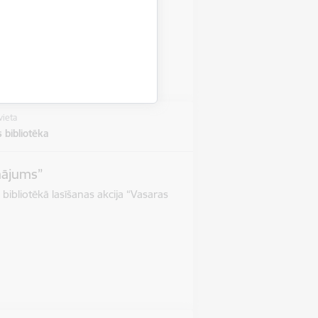
jdarbība
vieta
 bibliotēka
inājums”
 bibliotēkā lasīšanas akcija “Vasaras