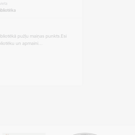
vieta
bliotēka
ibliotēkā pužļu maiņas punkts.Esi
bibliotēku un apmaini…