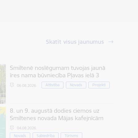
Skatīt visus jaunumus
Smiltenē noslēgumam tuvojas jaunā
īres nama būvniecība Pļavas ielā 3
Attīstība
Novads
Projekti
06.08.2026.
8. un 9. augustā dodies ciemos uz
Smiltenes novada Mājas kafejnīcām
04.08.2026.
Novads
Sabiedrība
Tūrisms