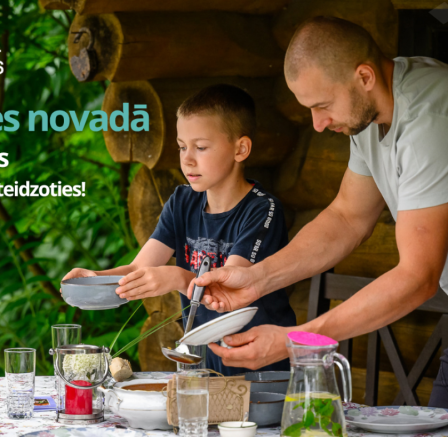
Visi jaunumi
Laiks
Atrašanās 
cembris,
8.00–20.00
Smiltene
2026. gada lielākie notikumi S