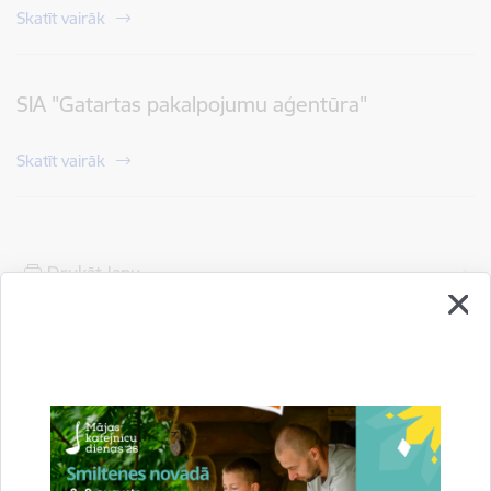
Skatīt vairāk
SIA "Gatartas pakalpojumu aģentūra"
Skatīt vairāk
Drukāt lapu
Dalīties