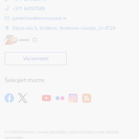
+371 64707588
E-pasts:
pasts@smiltenesnovads.lv
Dārza iela 3, Smiltene, Smiltenes novads, LV-4729
Visi kontakti
Sekojiet mums
© 2026 Smiltenes novada pašvaldība, publicētā satura visas tiesības
aizsargātas.