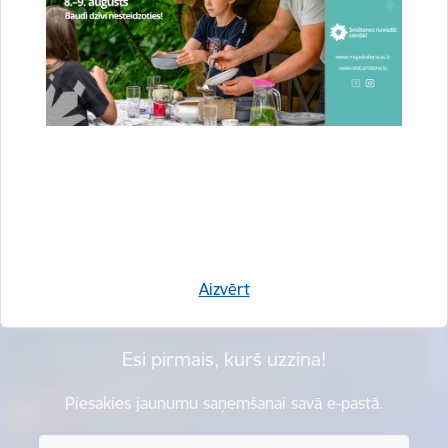
Vai šī informācija bija noderīga?
Sniegt atsauksmi
Aizvērt
Esi pirmais, kurš uzzina!
Piesakies jaunumu saņemšanai savā e-pastā.