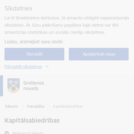
Pāriet uz lapas saturu
Sīkdatnes
Spied
lai meklētu
Enter
Lai šī tīmekļvietne darbotos, tā izmanto obligāti nepieciešamās
sīkdatnes. Ar Jūsu piekrišanu papildus šajā vietnē var tikt
izmantotas statistikas un sociālo mediju sīkdatnes.
Lūdzu, atzīmējiet savu izvēli:
Noraidīt
Apstiprināt visas
Pārvaldīt sīkdatnes
Sākums
Pašvaldība
Kapitālsabiedrības
Kapitālsabiedrības
Atskaņot tekstu