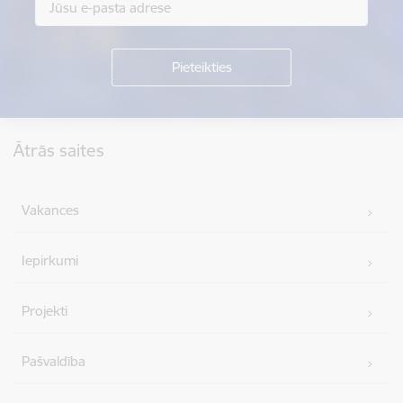
Kājene
Ātrās saites
Vakances
Iepirkumi
Projekti
Pašvaldība