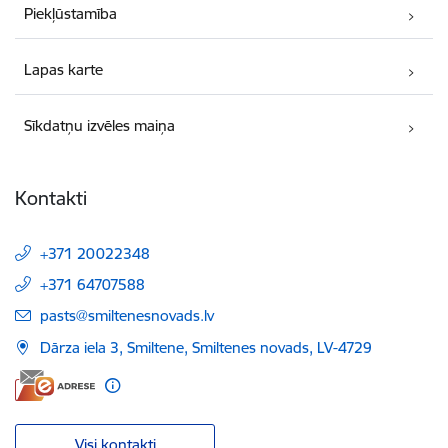
Piekļūstamība
Lapas karte
Sīkdatņu izvēles maiņa
Kontakti
+371 20022348
+371 64707588
E-pasts:
pasts@smiltenesnovads.lv
Dārza iela 3, Smiltene, Smiltenes novads, LV-4729
Visi kontakti