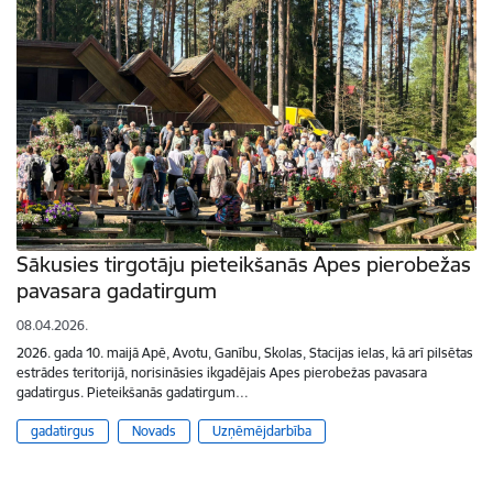
Sākusies tirgotāju pieteikšanās Apes pierobežas
pavasara gadatirgum
08.04.2026.
2026. gada 10. maijā Apē, Avotu, Ganību, Skolas, Stacijas ielas, kā arī pilsētas
estrādes teritorijā, norisināsies ikgadējais Apes pierobežas pavasara
gadatirgus. Pieteikšanās gadatirgum…
gadatirgus
Novads
Uzņēmējdarbība
Lapošana