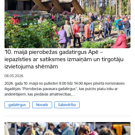
10. maijā pierobežas gadatirgus Apē –
iepazīsties ar satiksmes izmaiņām un tirgotāju
izvietojuma shēmām
08.05.2026.
2026. gada 10. maijā no pulksten 9.00 līdz 14.00 Apes pilsētā norisināsies
ikgadējais “Pierobežas pavasara gadatirgus”, kas pulcēs plašu loku ar
andelētājiem, kas piedāvās amatniecības,…
gadatirgus
Novads
Sabiedrība