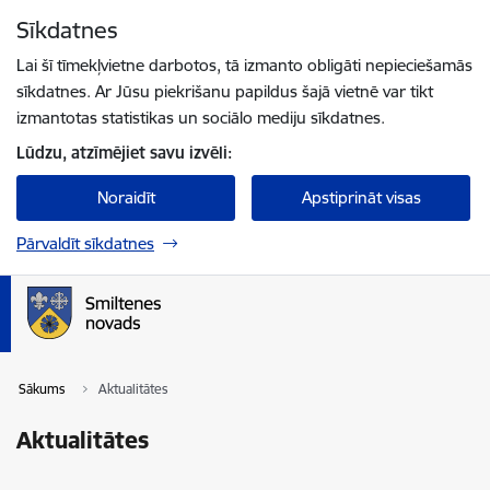
Pāriet uz lapas saturu
Sīkdatnes
Spied
lai meklētu
Enter
Lai šī tīmekļvietne darbotos, tā izmanto obligāti nepieciešamās
sīkdatnes. Ar Jūsu piekrišanu papildus šajā vietnē var tikt
izmantotas statistikas un sociālo mediju sīkdatnes.
Lūdzu, atzīmējiet savu izvēli:
Noraidīt
Apstiprināt visas
Pārvaldīt sīkdatnes
Sākums
Aktualitātes
Aktualitātes