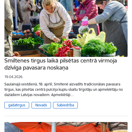
Smiltenes tirgus laikā pilsētas centrā virmoja
dzīvīga pavasara noskaņa
19.04.2026.
Saulainajā sestdienā, 18. aprīlī, Smiltenē aizvadīts tradicionālais pavasara
tirgus, kas pilsētas centrā pulcēja kuplu skaitu tirgotāju un apmeklētāju no
dažādiem Latvijas novadiem. Apmeklētāji…
gadatirgus
Novads
Sabiedrība