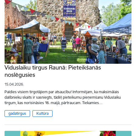
Viduslaiku tirgus Raunā: Pieteikšanās
noslēgusies
15.04.2026.
Paldies visiem tirgotājiem par atsaucību! Informējam, ka maksimālais
dalībnieku skaits ir sasniegts, tādēļ pieteikumu pieņemšanu Viduslaiku
tirgum, kas norisināsies 16. maijā, pārtraucam. Tiekamies…
gadatirgus
Kultūra