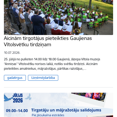
Aicinām tirgotājus pieteikties Gaujienas
Vītolsvētku tirdziņam
10.07.2026.
25. jūlijā no pulksten 14.00 līdz 18.00 Gaujienā, Jāzepa Vītola muzejs
“Anniņas” Vītolsvētku norises laikā, notiks svētku tirdziņš. Aicinām
pieteikties amatniekus, mājražotājus, pārtikas ražotājus,…
gadatirgus
Uzņēmējdarbība