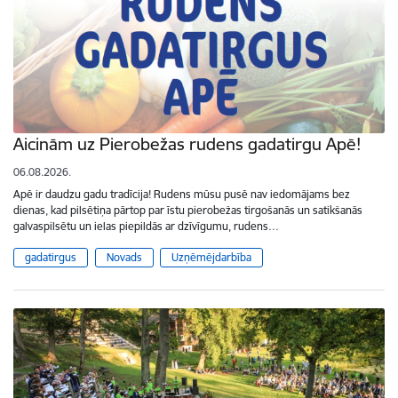
Aicinām uz Pierobežas rudens gadatirgu Apē!
06.08.2026.
Apē ir daudzu gadu tradīcija! Rudens mūsu pusē nav iedomājams bez
dienas, kad pilsētiņa pārtop par īstu pierobežas tirgošanās un satikšanās
galvaspilsētu un ielas piepildās ar dzīvīgumu, rudens…
gadatirgus
Novads
Uzņēmējdarbība