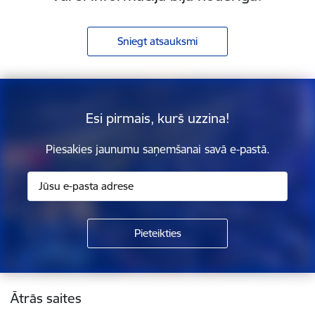
Sniegt atsauksmi
Esi pirmais, kurš uzzina!
Piesakies jaunumu saņemšanai savā e-pastā.
Kājene
Ātrās saites