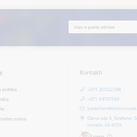
i
Kontakti
 politika
+371 20022348
+371 64707588
mība
E-pasts:
pasts@smiltenesnovads.
te
Dārza iela 3, Smiltene, 
izvēles maiņa
novads, LV-4729