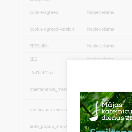
cookie-agreed
Nepieciešams
cookie-agreed-version
Nepieciešams
SESS<ID>
Nepieciešams
SES
Nepieciešams
TS01c44137
Nepieciešams
maintenance_message
Nepieciešams
notification_messages
Nepieciešams
auto_popup_showed
Nepieciešams