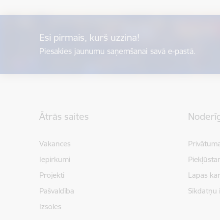
Esi pirmais, kurš uzzina!
Piesakies jaunumu saņemšanai savā e-pastā.
Kājene
Ātrās saites
Noderīg
Vakances
Privātuma
Iepirkumi
Piekļūsta
Projekti
Lapas kar
Pašvaldība
Sīkdatņu 
Izsoles