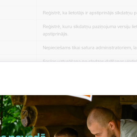
Reģistrē, ka lietotājs ir apstiprinājis sīkdatņu
Reģistrē, kuru sīkdatņu paziņojuma versiju liet
apstiprinājis.
Nepieciešams tikai satura administratoriem, lai
Sesijas uzturēšana no slodzes dalīšanas viedo
Drošības politikas sesija.
Sīkdatne ir nepieciešama, lai visiem lietotājiem
ziņojumus pēc tam, kad viņi ir izlasījuši un aizv
Sīkdatne ir nepieciešama, lai visiem lietotājiem
ziņojumus pēc tam, kad viņi ir izlasījuši un aizv
Reģistrē, ka tiek parādīts modālais logs.