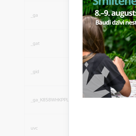
Statistikas sīkdatnes (
_ga
lai uzlabotu vietnes d
pakalpojumus)
Statistikas sīkdatnes (
_gat
lai uzlabotu vietnes d
pakalpojumus)
Statistikas sīkdatnes (
_gid
lai uzlabotu vietnes d
pakalpojumus)
Statistikas sīkdatnes (
_ga_K858WHKPPL
lai uzlabotu vietnes d
pakalpojumus)
Sociālo mediju sīkdatn
uvc
(nepieciešamas, lai Jūs 
ar saturu sociālajos tīk