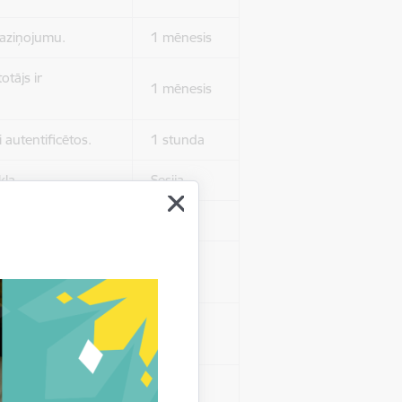
 paziņojumu.
1 mēnesis
otājs ir
1 mēnesis
 autentificētos.
1 stunda
kļa.
Sesija
Sesija
 nerādītu
Sesija
ēruši tos.
 nerādītu
Sesija
ēruši tos.
Sesija