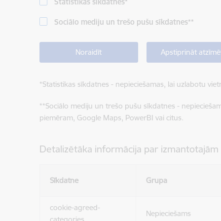
Statistikas sīkdatnes
*
Sociālo mediju un trešo pušu sīkdatnes
**
Noraidīt
Apstiprināt atzīmē
*
Statistikas sīkdatnes - nepieciešamas, lai uzlabotu v
**
Sociālo mediju un trešo pušu sīkdatnes - nepieciešamas
piemēram, Google Maps, PowerBI vai citus.
Detalizētāka informācija par izmantotajām
Sīkdatne
Grupa
cookie-agreed-
Nepieciešams
categories