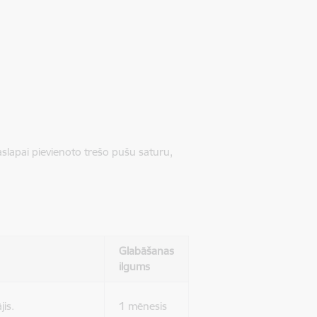
jaslapai pievienoto trešo pušu saturu,
Glabāšanas
ilgums
jis.
1 mēnesis