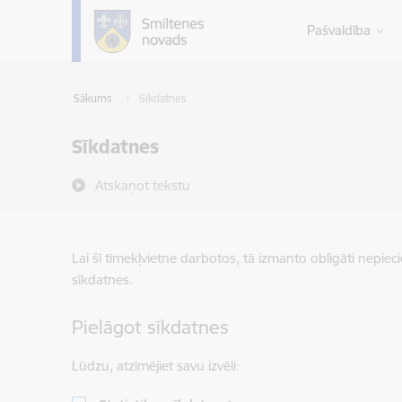
Pāriet uz lapas saturu
Pašvaldība
Sākums
Sīkdatnes
Sīkdatnes
Atskaņot tekstu
Lai šī tīmekļvietne darbotos, tā izmanto obligāti nepiec
sīkdatnes.
Pielāgot sīkdatnes
Lūdzu, atzīmējiet savu izvēli: