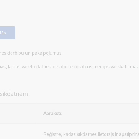
tās
ietnes darbību un pakalpojumus.
, lai Jūs varētu dalīties ar saturu sociālajos medijos vai skatīt mā
 sīkdatnēm
Apraksts
Reģistrē, kādas sīkdatnes lietotājs ir apstiprinā