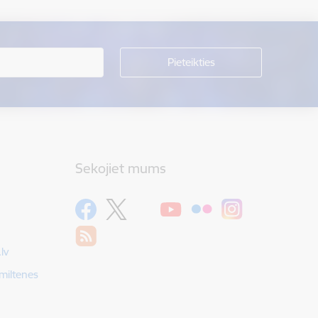
Sekojiet mums
lv
Smiltenes