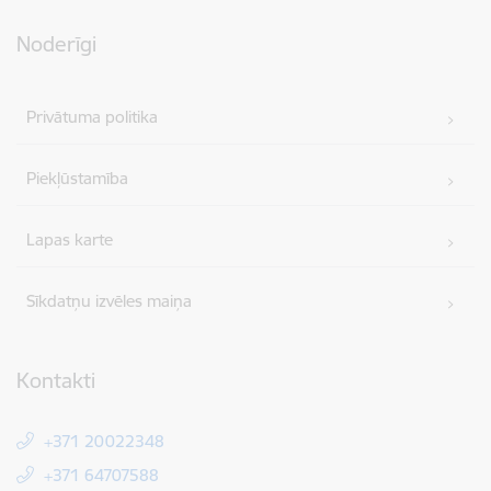
Noderīgi
Privātuma politika
Piekļūstamība
Lapas karte
Sīkdatņu izvēles maiņa
Kontakti
+371 20022348
+371 64707588