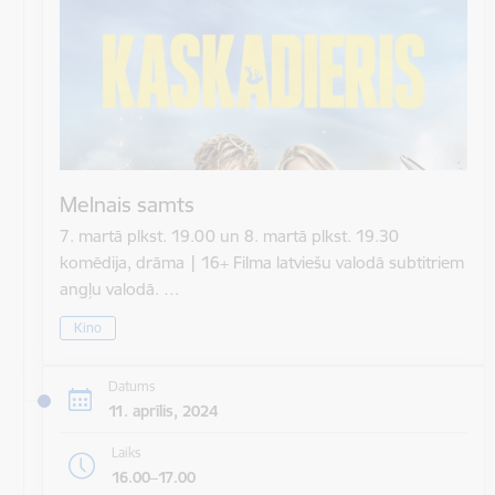
Melnais samts
7. martā plkst. 19.00 un 8. martā plkst. 19.30
komēdija, drāma | 16+ Filma latviešu valodā subtitriem
angļu valodā. …
Kino
Datums
11. aprīlis, 2024
Laiks
16.00–17.00