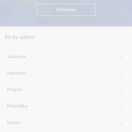
Kājene
Ātrās saites
Vakances
Iepirkumi
Projekti
Pašvaldība
Izsoles