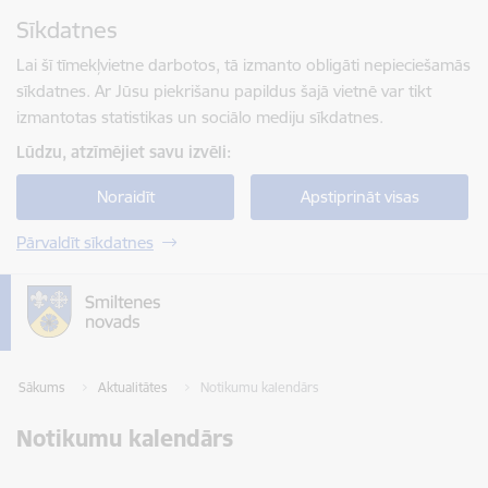
Pāriet uz lapas saturu
Sīkdatnes
Spied
lai meklētu
Enter
Lai šī tīmekļvietne darbotos, tā izmanto obligāti nepieciešamās
sīkdatnes. Ar Jūsu piekrišanu papildus šajā vietnē var tikt
izmantotas statistikas un sociālo mediju sīkdatnes.
Lūdzu, atzīmējiet savu izvēli:
Noraidīt
Apstiprināt visas
Pārvaldīt sīkdatnes
Sākums
Aktualitātes
Notikumu kalendārs
Notikumu kalendārs