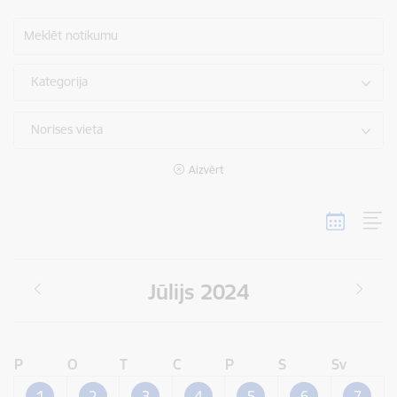
Meklēt notikumu
Kategorija
Norises vieta
Aizvērt
Jūlijs 2024
P
O
T
C
P
S
Sv
1
2
3
4
5
6
7