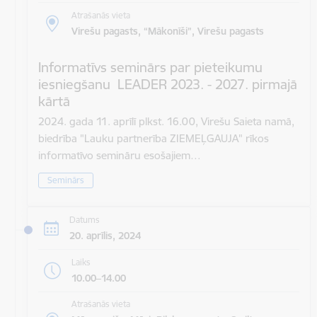
Atrašanās vieta
Virešu pagasts, “Mākonīši”, Virešu pagasts
Informatīvs seminārs par pieteikumu
iesniegšanu LEADER 2023. - 2027. pirmajā
kārtā
2024. gada 11. aprīlī plkst. 16.00, Virešu Saieta namā,
biedrība "Lauku partnerība ZIEMEĻGAUJA" rīkos
informatīvo semināru esošajiem…
Seminārs
Datums
20. aprīlis, 2024
Laiks
10.00–14.00
Atrašanās vieta