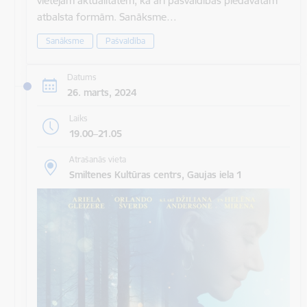
vietējām aktualitātēm, kā arī pašvaldības piedāvātām
atbalsta formām. Sanāksme…
Sanāksme
Pašvaldība
Datums
26. marts, 2024
Laiks
19.00–21.05
Atrašanās vieta
Smiltenes Kultūras centrs, Gaujas iela 1