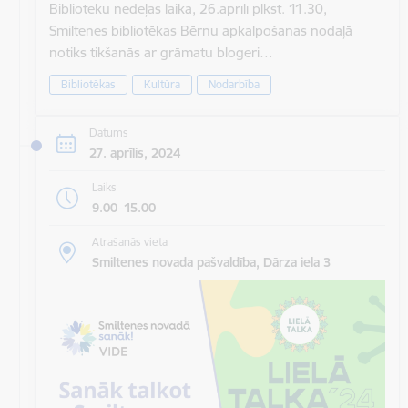
Bibliotēku nedēļas laikā, 26.aprīlī plkst. 11.30,
Smiltenes bibliotēkas Bērnu apkalpošanas nodaļā
notiks tikšanās ar grāmatu blogeri…
Bibliotēkas
Kultūra
Nodarbība
Datums
27. aprīlis, 2024
Laiks
9.00–15.00
Atrašanās vieta
Smiltenes novada pašvaldība, Dārza iela 3