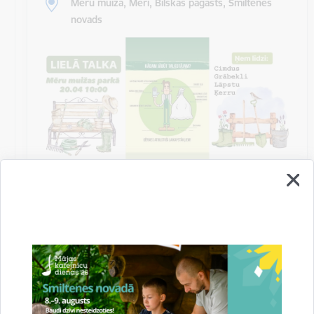
Mēru muiža, Mēri, Bilskas pagasts, Smiltenes
novads
Talka Mēru muižas parkā
Biedrība “Mēru muižas attīstībai” un Bilskas pagasta
pārvalde aicina uz kopīgu talkošanu Mēru muižas
parkā sestdien, 2024. gada 20…
Sanāksme