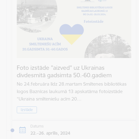
Foto izstāde "aizved" uz Ukrainas
divdesmitā gadsimta 50.-60.gadiem
No 24.februāra līdz 28.martam Smiltenes bibliotēkas
logos Baznīcas laukumā 13 apskatāma fotoizstāde
“Ukraina smilteniešu acīm 20…
Izstāde
Datums
22.–26. aprīlis, 2024