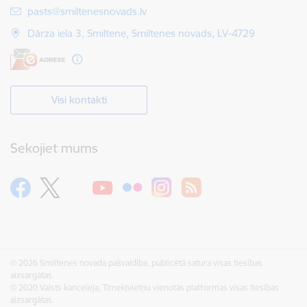
E-pasts:
pasts@smiltenesnovads.lv
Dārza iela 3, Smiltene, Smiltenes novads, LV-4729
Visi kontakti
Sekojiet mums
© 2026 Smiltenes novada pašvaldība, publicētā satura visas tiesības
aizsargātas.
© 2020 Valsts kanceleja, Tīmekļvietņu vienotās platformas visas tiesības
aizsargātas.