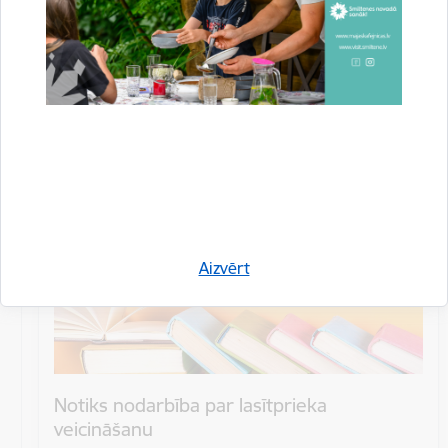
Datums
26. aprīlis, 2024
Laiks
11.30
Atrašanās vieta
Smiltenes novada bibliotēka, Gaujas iela 1
Aizvērt
Notiks nodarbība par lasītprieka
veicināšanu