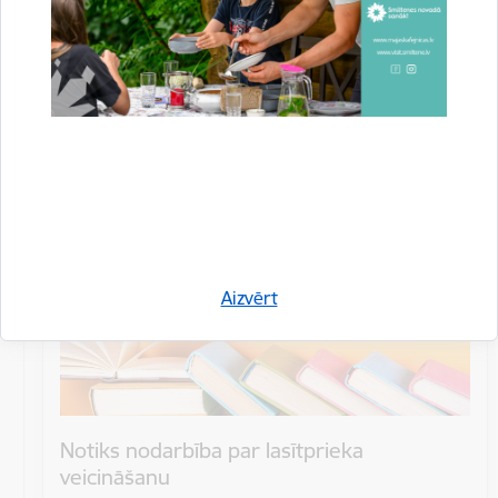
Datums
26. aprīlis, 2024
Laiks
11.30
Atrašanās vieta
Smiltenes novada bibliotēka, Gaujas iela 1
Aizvērt
Notiks nodarbība par lasītprieka
veicināšanu