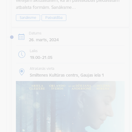
vietējām aktualitātēm, kā arī pašvaldības piedāvātām
atbalsta formām. Sanāksme…
Sanāksme
Pašvaldība
Datums
26. marts, 2024
Laiks
19.00–21.05
Atrašanās vieta
Smiltenes Kultūras centrs, Gaujas iela 1