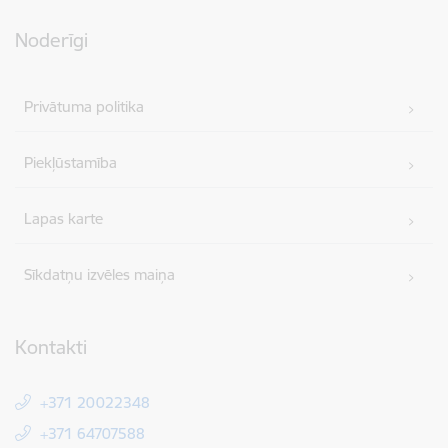
Noderīgi
Privātuma politika
Piekļūstamība
Lapas karte
Sīkdatņu izvēles maiņa
Kontakti
+371 20022348
+371 64707588