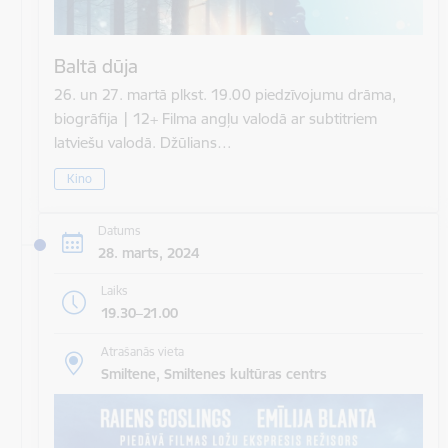
Baltā dūja
26. un 27. martā plkst. 19.00 piedzīvojumu drāma,
biogrāfija | 12+ Filma angļu valodā ar subtitriem
latviešu valodā. Džūlians…
Kino
Datums
28. marts, 2024
Laiks
19.30–21.00
Atrašanās vieta
Smiltene, Smiltenes kultūras centrs