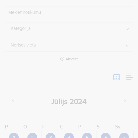
Meklēt notikumu
Kategorija
Norises vieta
Aizvērt
Jūlijs 2024
P
O
T
C
P
S
Sv
1
2
3
4
5
6
7