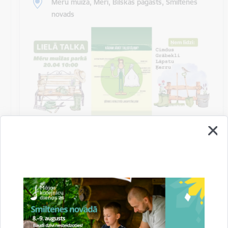
Mēru muiža, Mēri, Bilskas pagasts, Smiltenes
novads
Talka Mēru muižas parkā
Biedrība “Mēru muižas attīstībai” un Bilskas pagasta
pārvalde aicina uz kopīgu talkošanu Mēru muižas
parkā sestdien, 2024. gada 20…
Sanāksme