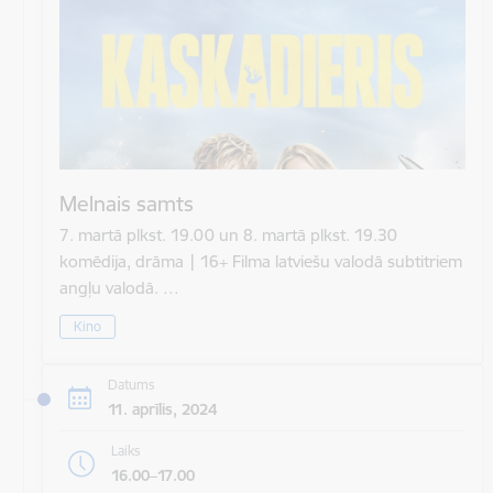
Melnais samts
7. martā plkst. 19.00 un 8. martā plkst. 19.30
komēdija, drāma | 16+ Filma latviešu valodā subtitriem
angļu valodā. …
Kino
Datums
11. aprīlis, 2024
Laiks
16.00–17.00