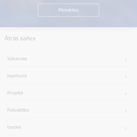
Kājene
Ātrās saites
Vakances
Iepirkumi
Projekti
Pašvaldība
Izsoles