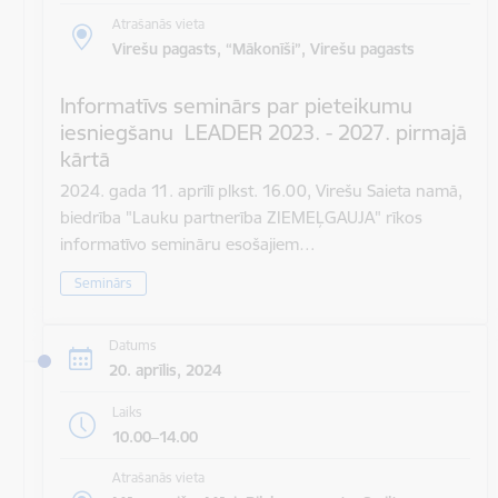
Atrašanās vieta
Virešu pagasts, “Mākonīši”, Virešu pagasts
Informatīvs seminārs par pieteikumu
iesniegšanu LEADER 2023. - 2027. pirmajā
kārtā
2024. gada 11. aprīlī plkst. 16.00, Virešu Saieta namā,
biedrība "Lauku partnerība ZIEMEĻGAUJA" rīkos
informatīvo semināru esošajiem…
Seminārs
Datums
20. aprīlis, 2024
Laiks
10.00–14.00
Atrašanās vieta