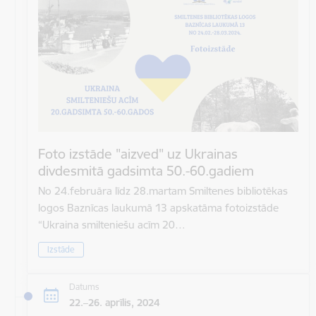
Foto izstāde "aizved" uz Ukrainas
divdesmitā gadsimta 50.-60.gadiem
No 24.februāra līdz 28.martam Smiltenes bibliotēkas
logos Baznīcas laukumā 13 apskatāma fotoizstāde
“Ukraina smilteniešu acīm 20…
Izstāde
Datums
22.–26. aprīlis, 2024