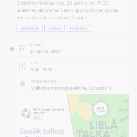
Bibliotēku nedēļas laikā, 26.aprīlī plkst. 11.30,
Smiltenes bibliotēkas Bērnu apkalpošanas nodaļā
notiks tikšanās ar grāmatu blogeri…
Bibliotēkas
Kultūra
Nodarbība
Datums
27. aprīlis, 2024
Laiks
9.00–15.00
Atrašanās vieta
Smiltenes novada pašvaldība, Dārza iela 3