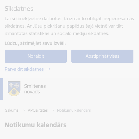
Pāriet uz lapas saturu
Sīkdatnes
Spied
lai meklētu
Enter
Lai šī tīmekļvietne darbotos, tā izmanto obligāti nepieciešamās
sīkdatnes. Ar Jūsu piekrišanu papildus šajā vietnē var tikt
izmantotas statistikas un sociālo mediju sīkdatnes.
Lūdzu, atzīmējiet savu izvēli:
Noraidīt
Apstiprināt visas
Pārvaldīt sīkdatnes
Sākums
Aktualitātes
Notikumu kalendārs
Notikumu kalendārs