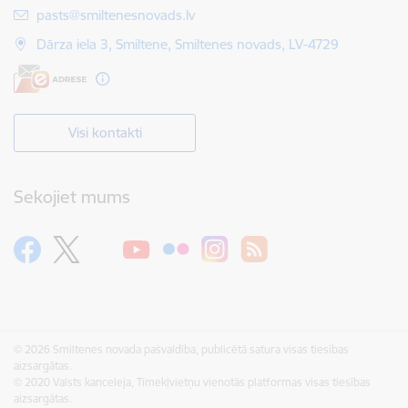
E-pasts:
pasts@smiltenesnovads.lv
Dārza iela 3, Smiltene, Smiltenes novads, LV-4729
Visi kontakti
Sekojiet mums
© 2026 Smiltenes novada pašvaldība, publicētā satura visas tiesības
aizsargātas.
© 2020 Valsts kanceleja, Tīmekļvietņu vienotās platformas visas tiesības
aizsargātas.