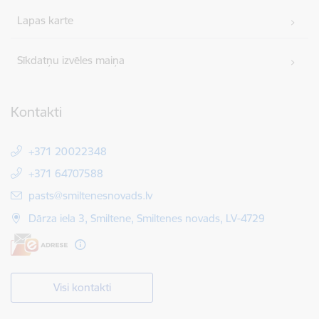
Lapas karte
Sīkdatņu izvēles maiņa
Kontakti
+371 20022348
+371 64707588
E-pasts:
pasts@smiltenesnovads.lv
Dārza iela 3, Smiltene, Smiltenes novads, LV-4729
Visi kontakti