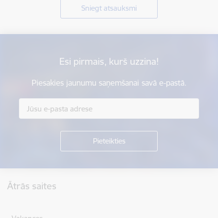
Sniegt atsauksmi
Esi pirmais, kurš uzzina!
Piesakies jaunumu saņemšanai savā e-pastā.
Kājene
Ātrās saites