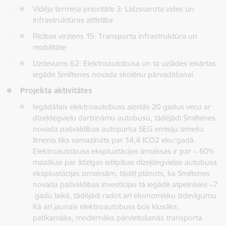
Vidēja termiņa prioritāte 3: Līdzsvarota vides un
infrastruktūras attīstība
Rīcības virziens 15: Transporta infrastruktūra un
mobilitāte
Uzdevums 62: Elektroautobusa un tā uzlādes iekārtas
iegāde Smiltenes novada skolēnu pārvadāšanai
Projekta aktivitātes
Iegādātais elektroautobuss aizstās 20 gadus vecu ar
dīzeļdegvielu darbināmu autobusu, tādējādi Smiltenes
novada pašvaldības autoparka SEG emisiju izmešu
līmenis tiks samazināts par 14,4 tCO2 ekv/gadā.
Elektroautobusa ekspluatācijas izmaksas ir par ~ 60%
mazākas par līdzīgas ietilpības dīzeļdegvielas autobusa
ekspluatācijas izmaksām, tādēļ plānots, ka Smiltenes
novada pašvaldības investīcijas tā iegādē atpelnīsies ~7
gadu laikā, tādējādi radot arī ekonomisku izdevīgumu.
Kā arī jaunais elektroautobuss būs klusāks,
patīkamāks, modernāks pārvietošanās transporta