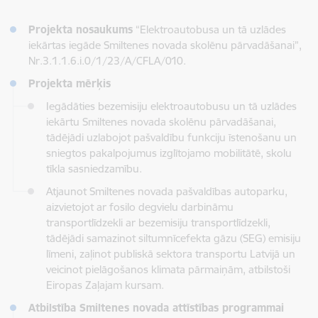
Projekta nosaukums
“Elektroautobusa un tā uzlādes
iekārtas iegāde Smiltenes novada skolēnu pārvadāšanai”,
Nr.3.1.1.6.i.0/1/23/A/CFLA/010.
Projekta mērķis
Iegādāties bezemisiju elektroautobusu un tā uzlādes
iekārtu Smiltenes novada skolēnu pārvadāšanai,
tādējādi uzlabojot pašvaldību funkciju īstenošanu un
sniegtos pakalpojumus izglītojamo mobilitātē, skolu
tīkla sasniedzamību.
Atjaunot Smiltenes novada pašvaldības autoparku,
aizvietojot ar fosilo degvielu darbināmu
transportlīdzekli ar bezemisiju transportlīdzekli,
tādējādi samazinot siltumnīcefekta gāzu (SEG) emisiju
līmeni, zaļinot publiskā sektora transportu Latvijā un
veicinot pielāgošanos klimata pārmaiņām, atbilstoši
Eiropas Zaļajam kursam.
Atbilstība Smiltenes novada attīstības programmai