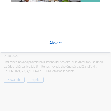
Īstenots projekts par elektroautobusa iegādi
Aizvērt
skolēnu pārvadāšanai
31.10.2025.
Smiltenes novada pašvaldība ir īstenojusi projektu “Elektroautobusa un tā
uzlādes iekārtas iegāde Smiltenes novada skolēnu pārvadāšanai”, Nr.
3.1.1.6.i.0/1/23/A/CFLA/010, kura ietvaros iegādāts…
Pašvaldība
Projekti