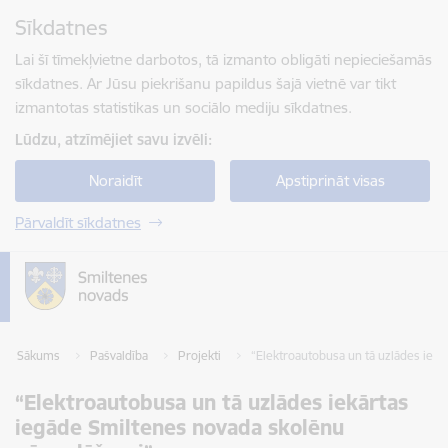
Pāriet uz lapas saturu
Sīkdatnes
Spied
lai meklētu
Enter
Lai šī tīmekļvietne darbotos, tā izmanto obligāti nepieciešamās
sīkdatnes. Ar Jūsu piekrišanu papildus šajā vietnē var tikt
izmantotas statistikas un sociālo mediju sīkdatnes.
Lūdzu, atzīmējiet savu izvēli:
Noraidīt
Apstiprināt visas
Pārvaldīt sīkdatnes
Sākums
Pašvaldība
Projekti
“Elektroautobusa un tā uzlādes iek
“Elektroautobusa un tā uzlādes iekārtas
iegāde Smiltenes novada skolēnu