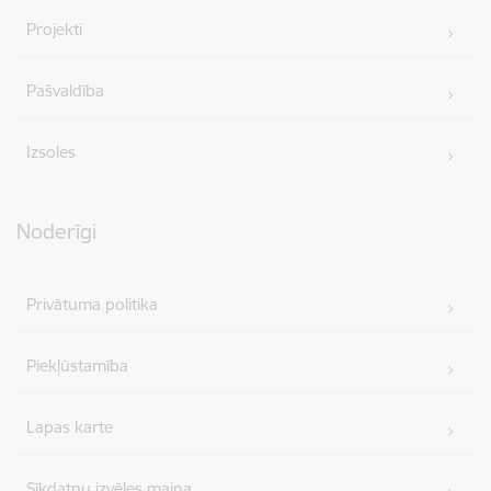
Projekti
Pašvaldība
Izsoles
Noderīgi
Privātuma politika
Piekļūstamība
Lapas karte
Sīkdatņu izvēles maiņa