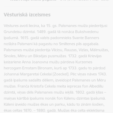
Vēsturiskā izcelsmes
Vēstures avoti liecina, ka 15. gs. Palsmanes muiža piederējusi
Grundeisu dzimtai. 1489. gadā tā nonāca Bukshvedenu
īpašumā. 1615. gadā valsts padomnieks Svante Banners
nošķīra Palsmani kā pagastu no Smiltenes pils apgabala.
Palsmanes muižai piederēja Vilciņu, Rauzas, Vizlas, Mālmuižas,
Sinoles, Mēru un Biksējas pusmuižas. 1732. gadā Krievijas
ķeizariene Anna Joanovna muižu pārdeva Kurzemes
hercogam Ernstam Bīronam, kurš ap 1733. gadu to pārdod
Johannai Margaretai Cekelai [Zoeckel]. Pēc viņas nāves 1743.
gadā īpašums sadalīts dēliem, izveidojot Palsmanes un Mēru
muižas. Franča Kristofa Cekela meita ieprecas fon Albedillu
dzimtā, viņas dēls Palsmanes muižu ieķīlā. 1802. gadā ķīlas –
maiņas kārtībā īpašums nonāk fon Kālenu dzimtas īpašumā.
Kāleni izveido muižas ēkas un parku, kādu to zinām šodien,
ēkas celtas 1870. – 1880. gadā. Muižas ēka celta eklektisma