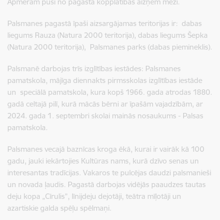
Apmēram pusi no pagasta kopplatības aizņem meži.
Palsmanes pagastā īpaši aizsargājamas teritorijas ir: dabas
liegums Rauza (Natura 2000 teritorija), dabas liegums Šepka
(Natura 2000 teritorija), Palsmanes parks (dabas piemineklis).
Palsmanē darbojas trīs izglītības iestādes: Palsmanes
pamatskola,
mājīga diennakts pirmsskolas izglītības iestāde
un speciālā pamatskola, kura kopš 1966. gada atrodas 1880.
gadā celtajā pilī, kurā mācās bērni ar īpašām vajadzībām, ar
2024. gada 1. septembri skolai mainās nosaukums - Palsas
pamatskola.
Palsmanes vecajā baznīcas kroga ēkā, kurai ir vairāk kā 100
gadu, jauki iekārtojies Kultūras nams, kurā dzīvo senas un
interesantas tradīcijas. Vakaros te pulcējas daudzi palsmanieši
un novada ļaudis. Pagastā darbojas vidējās paaudzes tautas
deju kopa „Cīrulis”,
līnijdeju dejotāji, teātra mīļotāji un
azartiskie galda spēļu spēlmaņi.