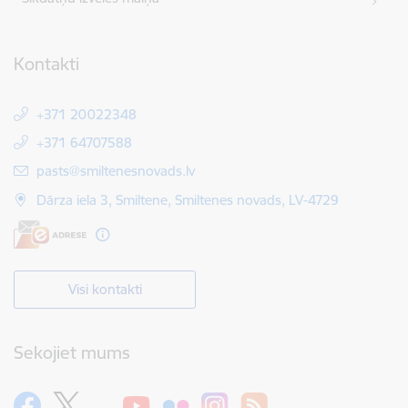
Kontakti
+371 20022348
+371 64707588
E-pasts:
pasts@smiltenesnovads.lv
Dārza iela 3, Smiltene, Smiltenes novads, LV-4729
Visi kontakti
Sekojiet mums