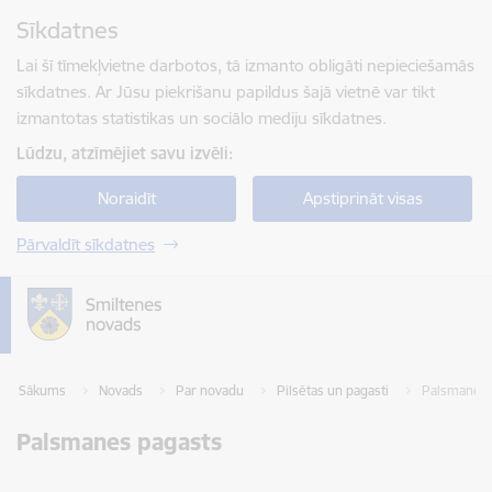
Pāriet uz lapas saturu
Sīkdatnes
Spied
lai meklētu
Enter
Lai šī tīmekļvietne darbotos, tā izmanto obligāti nepieciešamās
sīkdatnes. Ar Jūsu piekrišanu papildus šajā vietnē var tikt
izmantotas statistikas un sociālo mediju sīkdatnes.
Lūdzu, atzīmējiet savu izvēli:
Noraidīt
Apstiprināt visas
Pārvaldīt sīkdatnes
Sākums
Novads
Par novadu
Pilsētas un pagasti
Palsmanes 
Palsmanes pagasts