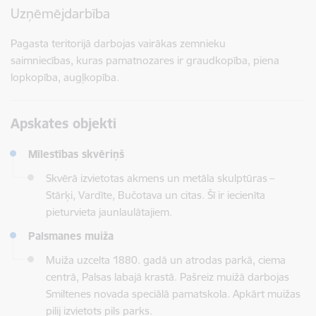
Uzņēmējdarbība
Pagasta teritorijā darbojas vairākas zemnieku
saimniecības, kuras pamatnozares ir graudkopība, piena
lopkopība, augļkopība.
Apskates objekti
Mīlestības skvēriņš
Skvērā izvietotas akmens un metāla skulptūras –
Stārķi, Vardīte, Bučotava un citas. Šī ir iecienīta
pieturvieta jaunlaulātajiem.
Palsmanes muiža
Muiža uzcelta 1880. gadā un atrodas parkā, ciema
centrā, Palsas labajā krastā. Pašreiz muižā darbojas
Smiltenes novada speciālā pamatskola. Apkārt muižas
pilij izvietots pils parks.