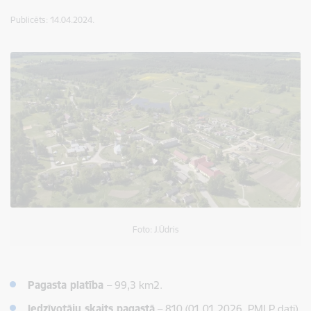
Publicēts: 14.04.2024.
Foto: J.Ūdris
Pagasta platība
– 99,3 km2.
Iedzīvotāju skaits pagastā
–
810
(01.01.2026. PMLP dati).