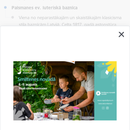
Palsmanes ev. luteriskā baznīca
Viena no neparastākajām un skaistākajām klasicisma
stila baznīcām Latvijā. Celta 1817. gadā astoņstūra
formā ar zvana torni vienā malā.
Vairāk par tūrisma apskates vietām
www.visit.smiltenesnovads.lv
Palsmanes un Variņu pagastu apvienības
pārvalde
Skatīt vairāk