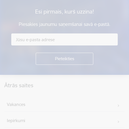
Esi pirmais, kurš uzzina!
Piesakies jaunumu saņemšanai savā e-pastā.
Kājene
Ātrās saites
Vakances
Iepirkumi