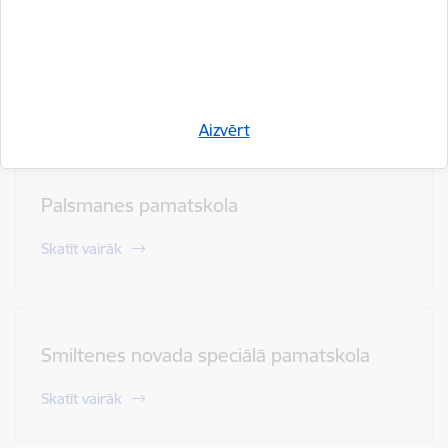
Palsmanes pagasta pirmsskolas izglītības
iestāde
Skatīt vairāk
Aizvērt
Palsmanes pamatskola
Skatīt vairāk
Smiltenes novada speciālā pamatskola
Skatīt vairāk