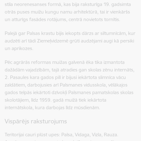
stila neorenesanses formā, kas bija raksturīga 19. gadsimta
otrās puses muižu kungu namu arhitektūrā, tai ir vienkāršs
un atturīgs fasādes rotājums, centrā novietots tornītis.
Palejā gar Palsas krastu bijis iekopts dārzs ar siltumnīcām, kur
audzēti arī tādi Ziemeļvidzemē grūti audzējami augi kā persiki
un aprikozes.
Pēc agrārās reformas muižas galvenā ēka tika izmantota
dažādām vajadzībām, tajā atradies gan skolas zēnu internāts,
2. Pasaules kara gados pilī ir bijusi iekārtota slimnīca vācu
zaldātiem, darbojusies arī Palsmanes vidusskola, vēlākajos
gados telpās iekārtoti dzīvokļi Palsmanes pamatskolas skolas
skolotājiem, līdz 1959. gadā muižā tiek iekārtota
internātskola, kura darbojas līdz mūsdienām.
Vispārējs raksturojums
Teritorijai cauri plūst upes: Palsa, Vidaga, Vizla, Rauza.