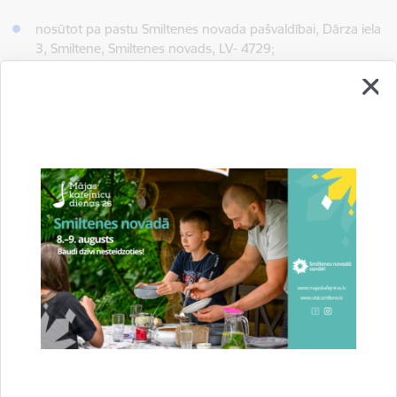
nosūtot pa pastu Smiltenes novada pašvaldībai, Dārza iela
3, Smiltene, Smiltenes novads, LV- 4729;
pastkastē pie pašvaldības administrācijas ēkām un
pagastu pārvalžu ēkām:
Dārza ielā 3, Pils ielā 2, Smiltenē;
Ezera iela 2A, Launkalne, Launkalnes pagastā;
Palsas iela 20, Drusti, Drustu pagastā;
elektroniski parakstītu iesniegumu nosūtot uz e-
pastu
dome@smiltenesnovads.lv
;
vietnē geolatvija.lv publiskās apspriešanas sadaļā saitē
“Iesniegt priekšlikumu”.
Informāciju par Lokālplānojuma risinājumiem, konsultāciju
iespējām klātienē un publiskās apspriešanas pasākumiem