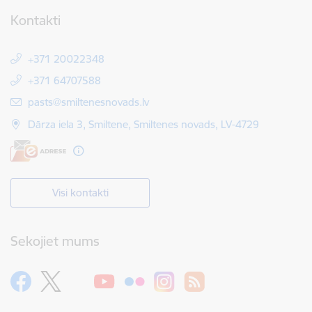
Kontakti
+371 20022348
+371 64707588
E-pasts:
pasts@smiltenesnovads.lv
Dārza iela 3, Smiltene, Smiltenes novads, LV-4729
Visi kontakti
Sekojiet mums