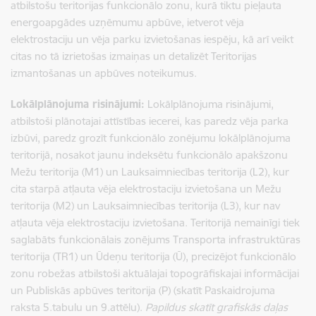
atbilstošu teritorijas funkcionālo zonu, kurā tiktu pieļauta
energoapgādes uzņēmumu apbūve, ietverot vēja
elektrostaciju un vēja parku izvietošanas iespēju, kā arī veikt
citas no tā izrietošas izmaiņas un detalizēt Teritorijas
izmantošanas un apbūves noteikumus.
Lokālplānojuma risinājumi:
Lokālplānojuma risinājumi,
atbilstoši plānotajai attīstības iecerei, kas paredz vēja parka
izbūvi, paredz grozīt funkcionālo zonējumu lokālplānojuma
teritorijā, nosakot jaunu indeksētu funkcionālo apakšzonu
Mežu teritorija (M1) un Lauksaimniecības teritorija (L2), kur
cita starpā atļauta vēja elektrostaciju izvietošana un Mežu
teritorija (M2) un Lauksaimniecības teritorija (L3), kur nav
atļauta vēja elektrostaciju izvietošana. Teritorijā nemainīgi tiek
saglabāts funkcionālais zonējums Transporta infrastruktūras
teritorija (TR1) un Ūdeņu teritorija (Ū), precizējot funkcionālo
zonu robežas atbilstoši aktuālajai topogrāfiskajai informācijai
un Publiskās apbūves teritorija (P) (skatīt Paskaidrojuma
raksta 5.tabulu un 9.attēlu).
Papildus skatīt grafiskās daļas