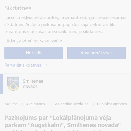
Pāriet uz lapas saturu
Sīkdatnes
Spied
lai meklētu
Enter
Lai šī tīmekļvietne darbotos, tā izmanto obligāti nepieciešamās
sīkdatnes. Ar Jūsu piekrišanu papildus šajā vietnē var tikt
izmantotas statistikas un sociālo mediju sīkdatnes.
Lūdzu, atzīmējiet savu izvēli:
Noraidīt
Apstiprināt visas
Pārvaldīt sīkdatnes
Sākums
Aktualitātes
Sabiedrības līdzdalība
Publiskās apspriešan
Paziņojums par “Lokālplānojuma vēja
parkam “Augstkalni”, Smiltenes novadā”