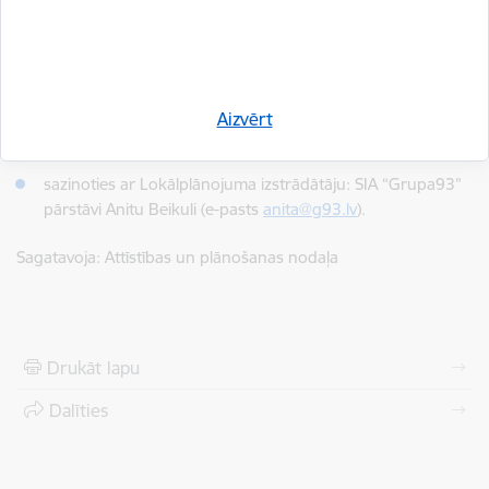
iespējams saņemt:
sazinoties ar Lokālplānojuma izstrādes vadītāju: Smiltenes
novada pašvaldības Attīstības un plānošanas nodaļas
teritorijas plānotāju Sarmīti Daudzieti (tālrunis 64707866,
Aizvērt
27062522, e-pasts:
sarmite.daudziete@smiltenesnovads.lv
);
sazinoties ar Lokālplānojuma izstrādātāju: SIA “Grupa93”
pārstāvi Anitu Beikuli (e-pasts
anita@g93.lv
).
Sagatavoja: Attīstības un plānošanas nodaļa
Drukāt lapu
Dalīties