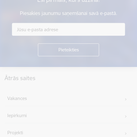
Piesakies jaunumu saņemšanai savā e-pastā.
Kājene
Ātrās saites
Vakances
Iepirkumi
Projekti