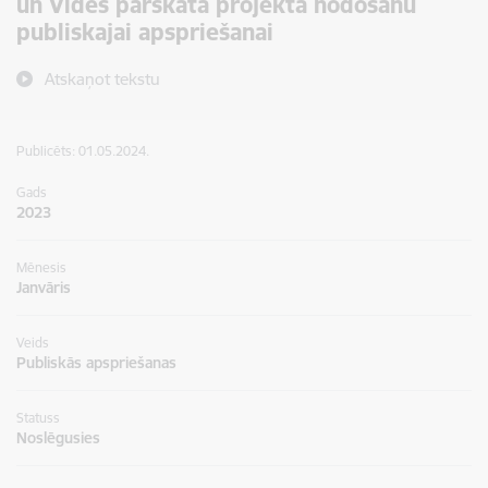
un Vides pārskata projekta nodošanu
publiskajai apspriešanai
Atskaņot tekstu
Publicēts: 01.05.2024.
Gads
2023
Mēnesis
Janvāris
Veids
Publiskās apspriešanas
Statuss
Noslēgusies