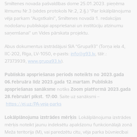
Smiltenes novada pašvaldības dome 25.01.2023. pieņēma
lēmumu Nr.3 (sēdes protokols Nr.2, 2.§.) “Par lokālplānojuma
vēja parkam “Augstkalni”, Smiltenes novadā 1. redakcijas
nodošanu publiskajai apspriešanai un institūciju atzinumu
saņemšanai” un Vides pārskata projektu.
Abus dokumentus izstrādājusi SIA “Grupa93” (Torņa iela 4,
IIC-202, Rīga, LV-1050, e-pasts:
info@g93.lv
, tālr.:
27373939,
www.grupa93.lv
).
Publiskās apspriešanas periods noteikts no 2023.gada
06.februāra līdz 2023.gada 12.martam
.
Publiskās
apspriešanas sanāksme
notiks
Zoom platformā 2023.gada
28.februārī plkst. 17:00
. Saite uz sanāksmi –
https://ej.uz/PA-veja-parks
Lokālplānojuma izstrādes mērķis
: Lokālplānojuma izstrādes
mērķis noteikt jaunu indeksētu apakšzonu funkcionālajā zonā
Meža teritorija (M), vai paredzētu citu, vēja parka būvniecībai