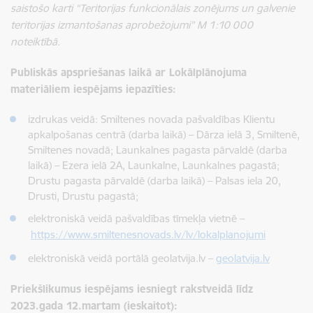
saistošo karti “Teritorijas funkcionālais zonējums un galvenie
teritorijas izmantošanas aprobežojumi” M 1:10 000
noteiktībā.
Publiskās apspriešanas laikā ar Lokālplānojuma
materiāliem iespējams iepazīties:
izdrukas veidā: Smiltenes novada pašvaldības Klientu
apkalpošanas centrā (darba laikā) – Dārza ielā 3, Smiltenē,
Smiltenes novadā; Launkalnes pagasta pārvaldē (darba
laikā) – Ezera ielā 2A, Launkalne, Launkalnes pagastā;
Drustu pagasta pārvaldē (darba laikā) – Palsas iela 20,
Drusti, Drustu pagastā;
elektroniskā veidā pašvaldības tīmekļa vietnē –
https://www.smiltenesnovads.lv/lv/lokalplanojumi
elektroniskā veidā portālā geolatvija.lv –
geolatvija.lv
Priekšlikumus iespējams iesniegt rakstveidā līdz
2023.gada 12.martam (ieskaitot):