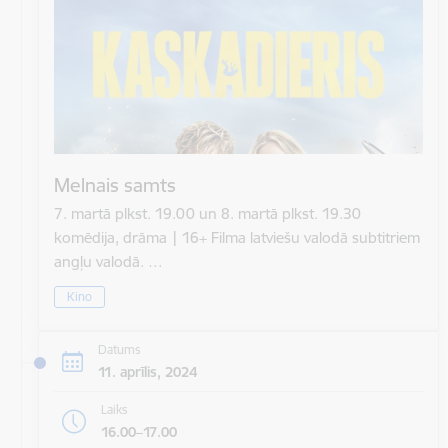
Melnais samts
7. martā plkst. 19.00 un 8. martā plkst. 19.30
komēdija, drāma | 16+ Filma latviešu valodā subtitriem
angļu valodā. …
Kino
Datums
11. aprīlis, 2024
Laiks
16.00–17.00