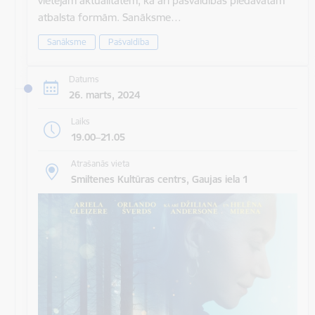
vietējām aktualitātēm, kā arī pašvaldības piedāvātām
atbalsta formām. Sanāksme…
Sanāksme
Pašvaldība
Datums
26. marts, 2024
Laiks
19.00–21.05
Atrašanās vieta
Smiltenes Kultūras centrs, Gaujas iela 1