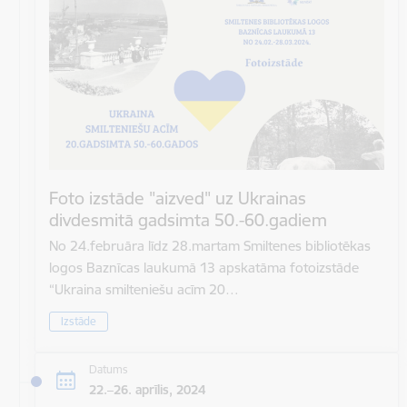
Foto izstāde "aizved" uz Ukrainas
divdesmitā gadsimta 50.-60.gadiem
No 24.februāra līdz 28.martam Smiltenes bibliotēkas
logos Baznīcas laukumā 13 apskatāma fotoizstāde
“Ukraina smilteniešu acīm 20…
Izstāde
Datums
22.–26. aprīlis, 2024