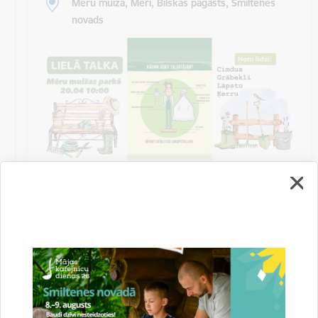
Mēru muiža, Mēri, Bilskas pagasts, Smiltenes
novads
Talka Mēru muižas parkā
Biedrība “Mēru muižas attīstībai” un Bilskas pagasta
pārvalde aicina uz kopīgu talkošanu Mēru muižas
parkā sestdien, 2024. gada 20…
Sanāksme