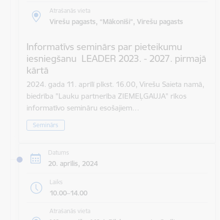
Atrašanās vieta
Virešu pagasts, “Mākonīši”, Virešu pagasts
Informatīvs seminārs par pieteikumu
iesniegšanu LEADER 2023. - 2027. pirmajā
kārtā
2024. gada 11. aprīlī plkst. 16.00, Virešu Saieta namā,
biedrība "Lauku partnerība ZIEMEĻGAUJA" rīkos
informatīvo semināru esošajiem…
Seminārs
Datums
20. aprīlis, 2024
Laiks
10.00–14.00
Atrašanās vieta