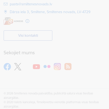
E-pasts:
pasts@smiltenesnovads.lv
Dārza iela 3, Smiltene, Smiltenes novads, LV-4729
Visi kontakti
Sekojiet mums
© 2026 Smiltenes novada pašvaldība, publicētā satura visas tiesības
aizsargātas.
© 2020 Valsts kanceleja, Tīmekļvietņu vienotās platformas visas tiesības
aizsargātas.