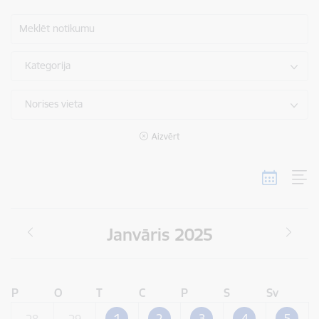
Meklēt notikumu
Kategorija
Norises vieta
Aizvērt
Janvāris 2025
P
O
T
C
P
S
Sv
1
2
3
4
5
28
29