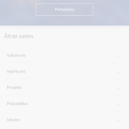
Kājene
Ātrās saites
Vakances
Iepirkumi
Projekti
Pašvaldība
Izsoles