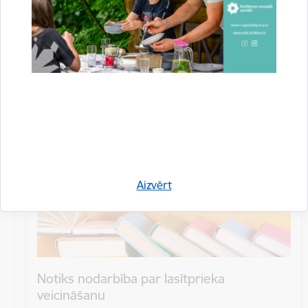
Datums
26. aprīlis, 2024
Laiks
11.30
Atrašanās vieta
Smiltenes novada bibliotēka, Gaujas iela 1
Aizvērt
Notiks nodarbība par lasītprieka
veicināšanu