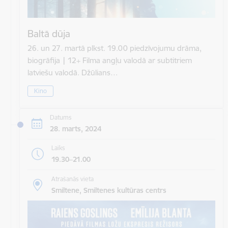
Baltā dūja
26. un 27. martā plkst. 19.00 piedzīvojumu drāma,
biogrāfija | 12+ Filma angļu valodā ar subtitriem
latviešu valodā. Džūlians…
Kino
Datums
28. marts, 2024
Laiks
19.30–21.00
Atrašanās vieta
Smiltene, Smiltenes kultūras centrs