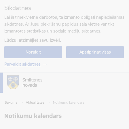
Pāriet uz lapas saturu
Sīkdatnes
Spied
lai meklētu
Enter
Lai šī tīmekļvietne darbotos, tā izmanto obligāti nepieciešamās
sīkdatnes. Ar Jūsu piekrišanu papildus šajā vietnē var tikt
izmantotas statistikas un sociālo mediju sīkdatnes.
Lūdzu, atzīmējiet savu izvēli:
Noraidīt
Apstiprināt visas
Pārvaldīt sīkdatnes
Sākums
Aktualitātes
Notikumu kalendārs
Notikumu kalendārs