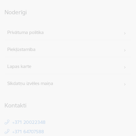
Noderīgi
Privātuma politika
Piekļūstamība
Lapas karte
Sīkdatņu izvēles maiņa
Kontakti
+371 20022348
+371 64707588