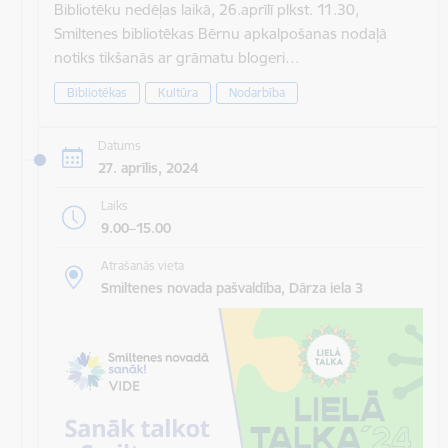
Bibliotēku nedēļas laikā, 26.aprīlī plkst. 11.30,
Smiltenes bibliotēkas Bērnu apkalpošanas nodaļā
notiks tikšanās ar grāmatu blogeri…
Bibliotēkas
Kultūra
Nodarbība
Datums
27. aprīlis, 2024
Laiks
9.00–15.00
Atrašanās vieta
Smiltenes novada pašvaldība, Dārza iela 3