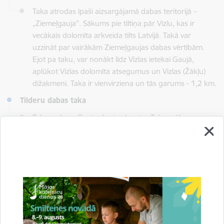
Taka atrodas īpaši aizsargājamā dabas teritorijā –
„Ziemeļgauja”. Sākums pie tiltiņa pār Vizlu, kas ir
vecākais dolomīta arkveida tilts Latvijā. Takā var
uzzināt par vairākām Ziemeļgaujas dabas vērtībām.
Ejot pa taku, var nonākt līdz Vizlas ietekai Gaujā,
aplūkot Vizlas dolomīta atsegumus un Vizlas (Žākļu)
dižakmeni. Taka ir vienvirziena un tās garums - 1,2 km.
Tilderu dabas taka
Taka ved gar Gaujas kreiso krastu. Takas sākums
atrodas netālu no Virešu tilta. Izstaigājot taku, var
redzēt gleznaino upes ieleju, Tilderu dolomīta krauju,
senās lauztuves un dižo Virešu mežābeli, kuras
stumbra apkārtmērs ir gandrīz 3 metri. Taka ir
vienvirziena un tās garums – ap 600 m.
Randatu dabas taka
Takas sākums atrodas apmēram 1 km augšpus Virešu
tilta, Gaujas labajā krastā. Dabas taka ar