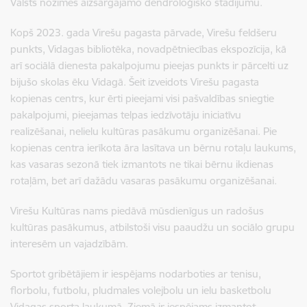
Valsts nozīmes aizsargājamo dendroloģisko stādījumu.
Kopš 2023. gada Virešu pagasta pārvade, Virešu feldšeru
punkts, Vidagas bibliotēka, novadpētniecības ekspozīcija, kā
arī sociālā dienesta pakalpojumu pieejas punkts ir pārcelti uz
bijušo skolas ēku Vidagā. Šeit izveidots Virešu pagasta
kopienas centrs, kur ērti pieejami visi pašvaldības sniegtie
pakalpojumi, pieejamas telpas iedzīvotāju iniciatīvu
realizēšanai, nelielu kultūras pasākumu organizēšanai. Pie
kopienas centra ierīkota āra lasītava un bērnu rotaļu laukums,
kas vasaras sezonā tiek izmantots ne tikai bērnu ikdienas
rotaļām, bet arī dažādu vasaras pasākumu organizēšanai.
Virešu Kultūras nams piedāvā mūsdienīgus un radošus
kultūras pasākumus, atbilstoši visu paaudžu un sociālo grupu
interesēm un vajadzībām.
Sportot gribētājiem ir iespējams nodarboties ar tenisu,
florbolu, futbolu, pludmales volejbolu un ielu basketbolu
Vidagas sporta laukumā. Ziemā ir iespējams izmantot