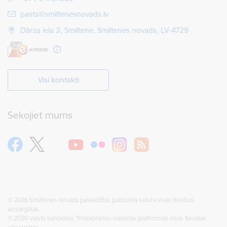
E-pasts:
pasts@smiltenesnovads.lv
Dārza iela 3, Smiltene, Smiltenes novads, LV-4729
Visi kontakti
Sekojiet mums
© 2026 Smiltenes novada pašvaldība, publicētā satura visas tiesības
aizsargātas.
© 2020 Valsts kanceleja, Tīmekļvietņu vienotās platformas visas tiesības