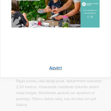
informatīvajiem stendiem par šeit esošajām dabas
vērtībām, ir izveidota, lai aplūkotu augstākās dolomīta
klintis Latvijā – Randatu klintis. Tās paceļas 25 m virs
Gaujas. Takas garums - 1,2 km.
Vidagas trošu tiltiņš
Lieliska vieta, kur izbaudīt dabu un noķert kādu
ekstrēmāku sajūtu. Trošu tiltiņš pār Gauju celts
pagājušā gadsimta 70. gados, lai savienotu abus
Gaujas krastus.
Virešu mežābele
Aizvērt
Tā atrodas pirms Virešu tilta pāri Gaujai, braucot no
Rīgas puses, ceļa labajā pusē. Apkārtmērs sasniedz
2,50 metrus. Visskaistāk mežābele izskatās ziedot
maija beigās. Mežābeles apskati var apvienot ar
pastaigu Tilderu dabas takā, kas atrodas tur pat
blakus.