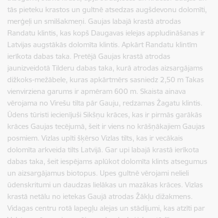
tās pieteku krastos un gultnē atsedzas augšdevonu dolomīti,
merģeļi un smilšakmeņi.
Gaujas labajā krastā atrodas
Randatu klintis, kas kopš Daugavas ielejas appludināšanas ir
Latvijas augstākās dolomīta klintis. Apkārt Randatu klintīm
ierīkota dabas taka. Pretējā Gaujas krastā atrodas
jaunizveidotā Tilderu dabas taka, kurā atrodas aizsargājams
dižkoks-mežābele, kuras apkārtmērs sasniedz 2,50 m Takas
vienvirziena garums ir apmēram 600 m. Skaista ainava
vērojama no Virešu tilta pār Gauju, redzamas Žagatu klintis.
Ūdens tūristi iecienījuši Sikšņu krāces, kas ir pirmās garākās
krāces Gaujas tecējumā, šeit ir viens no krāšņākajiem Gaujas
posmiem. Vizlas upīti šķērso Vizlas tilts, kas ir vecākais
dolomīta arkveida tilts Latvijā. Gar upi labajā krastā ierīkota
dabas taka, šeit iespējams aplūkot dolomīta klints atsegumus
un aizsargājamus biotopus. Upes gultnē vērojami nelieli
ūdenskritumi un daudzas lielākas un mazākas krāces. Vizlas
krastā netālu no ietekas Gaujā atrodas Žākļu dižakmens.
Vidagas centru rotā lapegļu alejas un stādījumi, kas atzīti par