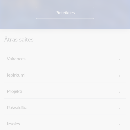
Kājene
Ātrās saites
Vakances
Iepirkumi
Projekti
Pašvaldība
Izsoles