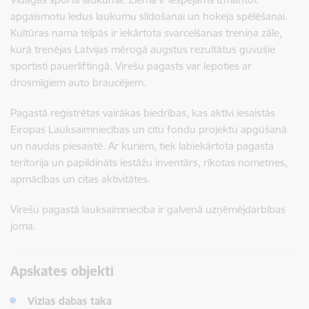
apgaismotu ledus laukumu slidošanai un hokeja spēlēšanai.
Kultūras nama telpās ir iekārtota svarcelšanas treniņa zāle,
kurā trenējas Latvijas mērogā augstus rezultātus guvušie
sportisti pauerliftingā. Virešu pagasts var lepoties ar
drosmīgiem auto braucējiem.
Pagastā reģistrētas vairākas biedrības, kas aktīvi iesaistās
Eiropas Lauksaimniecības un citu fondu projektu apgūšanā
un naudas piesaistē. Ar kuriem, tiek labiekārtota pagasta
teritorija un papildināts iestāžu inventārs, rīkotas nometnes,
apmācības un citas aktivitātes.
Virešu pagastā lauksaimniecība ir galvenā uzņēmējdarbības
joma.
Apskates objekti
Vizlas dabas taka