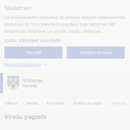
Pāriet uz lapas saturu
Sīkdatnes
Spied
lai meklētu
Enter
Lai šī tīmekļvietne darbotos, tā izmanto obligāti nepieciešamās
sīkdatnes. Ar Jūsu piekrišanu papildus šajā vietnē var tikt
izmantotas statistikas un sociālo mediju sīkdatnes.
Lūdzu, atzīmējiet savu izvēli:
Noraidīt
Apstiprināt visas
Pārvaldīt sīkdatnes
Sākums
Novads
Par novadu
Pilsētas un pagasti
Virešu paga
Virešu pagasts