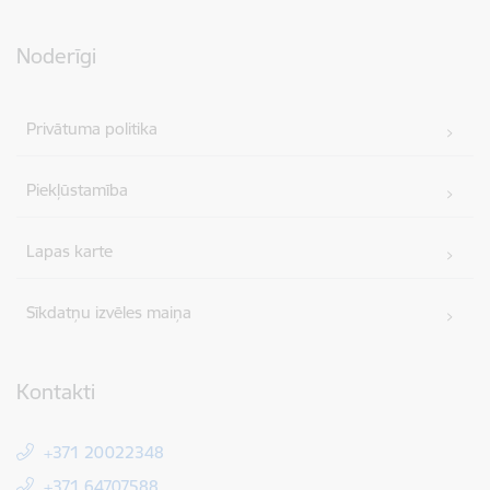
Noderīgi
Privātuma politika
Piekļūstamība
Lapas karte
Sīkdatņu izvēles maiņa
Kontakti
+371 20022348
+371 64707588