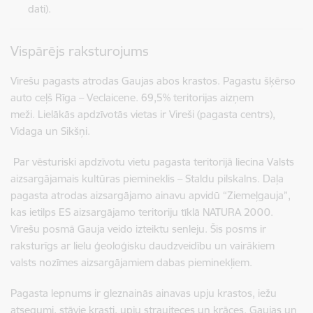
dati).
Vispārējs raksturojums
Virešu pagasts atrodas Gaujas abos krastos. Pagastu šķērso
auto ceļš Rīga – Veclaicene. 69,5% teritorijas aizņem
meži. Lielākās apdzīvotās vietas ir Vireši (pagasta centrs),
Vidaga un Sikšņi.
Par vēsturiski apdzīvotu vietu pagasta teritorijā liecina Valsts
aizsargājamais kultūras piemineklis – Staldu pilskalns. Daļa
pagasta atrodas aizsargājamo ainavu apvidū “Ziemeļgauja”,
kas ietilps ES aizsargājamo teritoriju tīklā NATURA 2000.
Virešu posmā Gauja veido izteiktu senleju. Šis posms ir
raksturīgs ar lielu ģeoloģisku daudzveidību un vairākiem
valsts nozīmes aizsargājamiem dabas pieminekļiem.
Pagasta lepnums ir gleznainās ainavas upju krastos, iežu
atsegumi, stāvie krasti, upju straujteces un krāces.
Gaujas un