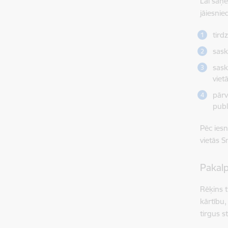
Lai saņe
jāiesni
tird
sask
sask
vietā
pārv
publ
Pēc ies
vietās S
Pakal
Rēķins t
kārtību,
tirgus 