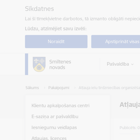
Pāriet uz lapas saturu
Sīkdatnes
Lai šī tīmekļvietne darbotos, tā izmanto obligāti nepiec
Lūdzu, atzīmējiet savu izvēli:
Noraidīt
Apstiprināt visas
Pašvaldība
Sākums
Pakalpojumi
Atļauja ielu tirdzniecības organizēša
Atļauj
Klientu apkalpošanas centri
E-saziņa ar pašvaldību
Iesniegumu veidlapas
Publicēts: 
Atļaujas, licences