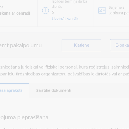
Izpildes termiņš darba
dienās
na
Saņēmējs
5
Jebkura pe
skaņā ar cenrādi
Uzzināt vairāk
emt pakalpojumu
Klātienē
E-paka
zsniegšana juridiskai vai fiziskai personai, kura reģistrējusi saimnie
t par ielu tirdzniecības organizatoru pašvaldības iekārtotās vai ar p
esa apraksts
Saistītie dokumenti
pojuma pieprasīšana