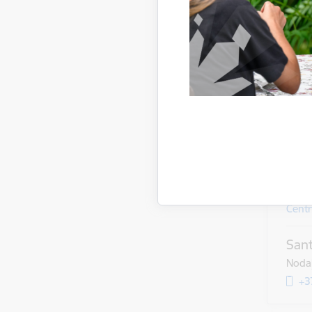
pa p
Saņ
Uzziņa
Centr
Sant
Nodaļ
+3