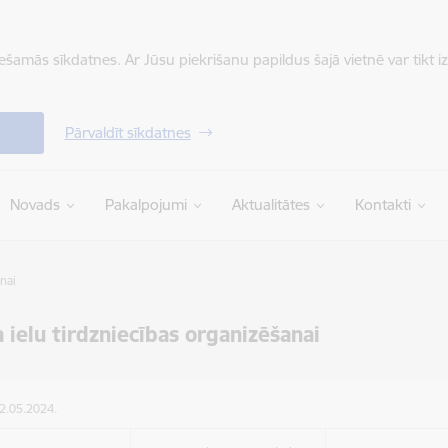
iešamās sīkdatnes. Ar Jūsu piekrišanu papildus šajā vietnē var tikt i
Pārvaldīt sīkdatnes
Novads
Pakalpojumi
Aktualitātes
Kontakti
nai
a ielu tirdzniecības organizēšanai
02.05.2024.