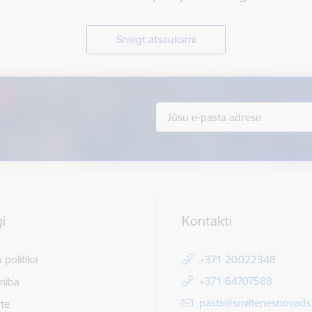
Sniegt atsauksmi
i
Kontakti
 politika
+371 20022348
+371 64707588
mība
E-pasts:
pasts@smiltenesnovads.
te