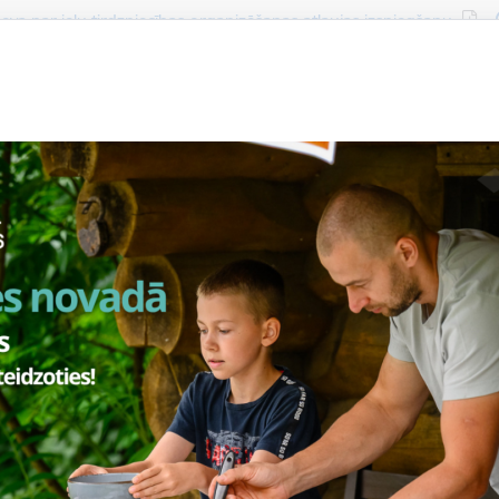
lādēt:
eva par ielu tirdzniecības organizēšanas atļaujas izsniegšanu
ieskaitāma Pašvaldības norēķinu kontā: Smiltenes novada pašvald
ācijas numurs: 90009067337
 konts: LV75UNLA0050014255591
 nosaukums: AS SEB banka
 kods: UNLA2X
pojuma saņemšana
tiek izsniegta 5 darba dienu laikā pēc rēķina apmaksas un izdota a
troniski ( e-adresē vai e-pastā)
ienē