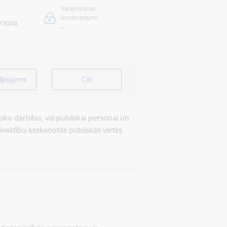
Saņemšanas
ierobežojumi
rsona
-
lpojums
Citi
cisko darbību, vai publiskai personai un
ašvaldību saskaņotās publiskās vietās.