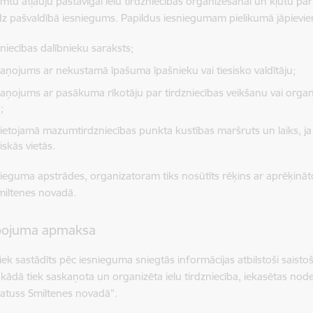
mtu atļauju pastāvīgai ielu tirdzniecības organizēšanai un kļūtu par
edz pašvaldībā iesniegums. Papildus iesniegumam pielikumā jāpievie
zniecības dalībnieku saraksts;
aņojums ar nekustamā īpašuma īpašnieku vai tiesisko valdītāju;
aņojums ar pasākuma rīkotāju par tirdzniecības veikšanu vai orga
;
ietojamā mazumtirdzniecības punkta kustības maršruts un laiks, ja 
iskās vietās.
nieguma apstrādes, organizatoram tiks nosūtīts rēķins ar aprēķināt
miltenes novadā.
pojuma apmaksa
iek sastādīts pēc iesnieguma sniegtās informācijas atbilstoši sais
 kādā tiek saskaņota un organizēta ielu tirdzniecība, iekasētas node
statuss Smiltenes novadā".