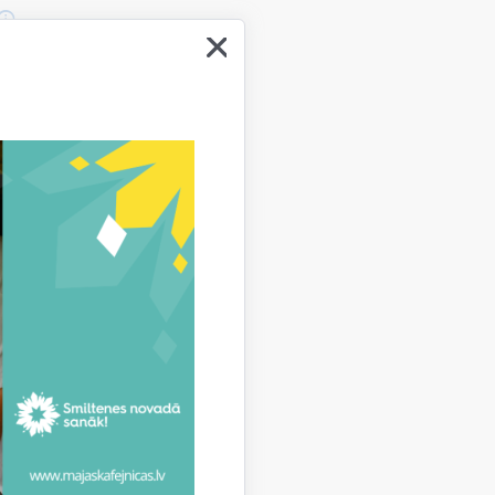
ība
tbilstoši iesniegumā norādītajam