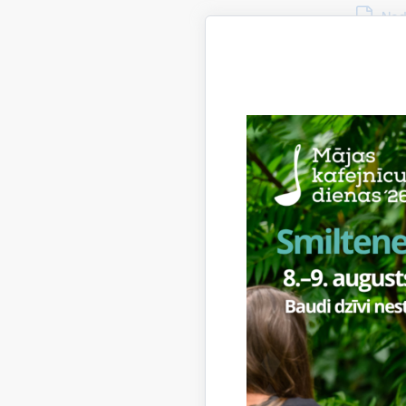
Lejupie
Nod
Nodeva 
Reģistr
Bankas
Bankas
Bankas
Pakal
Atļauja 
veidam.
elek
klāt