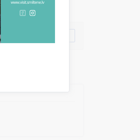
lpojums
Citi