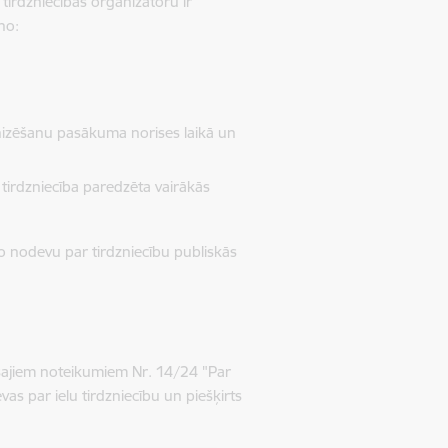
 tirdzniecības organizatoru ir
no:
nizēšanu pasākuma norises laikā un
tirdzniecība paredzēta vairākās
o nodevu par tirdzniecību publiskās
tošajiem noteikumiem Nr. 14/24 "Par
vas par ielu tirdzniecību un piešķirts