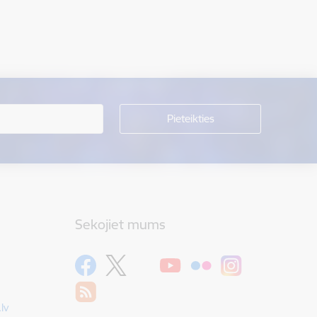
Sekojiet mums
lv