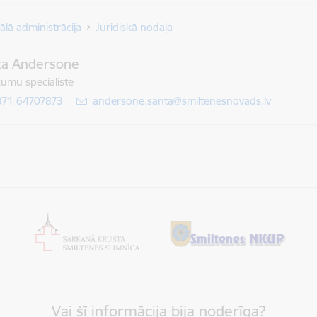
ālā administrācija
Juridiskā nodaļa
ta Andersone
kumu speciāliste
371 64707873
E-pasts:
andersone.santa@smiltenesnovads.lv
Vai šī informācija bija noderīga?