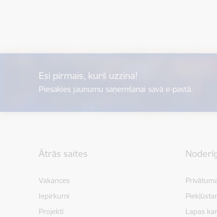
Esi pirmais, kurš uzzina!
Piesakies jaunumu saņemšanai savā e-pastā.
Kājene
Ātrās saites
Noderīg
Vakances
Privātuma
Iepirkumi
Piekļūsta
Projekti
Lapas kar