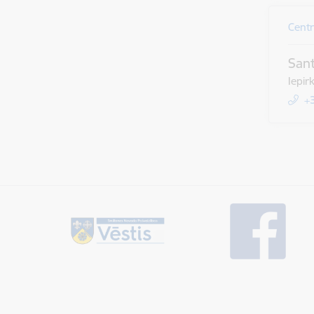
Centr
San
Iepir
+