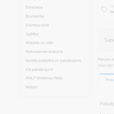
Ce
Bāriņtiesa
Sa
Būvniecība
Dzimtsaraksti
Izglītība
Saņ
Mājoklis un vide
Nekustamais īpašums
Atļaujas i
Sociālā palīdzība un pakalpojumi
vēlas kļū
Citi pakalpojumi
PMLP Smiltenes filiāle
Proc
Notārs
Pakal