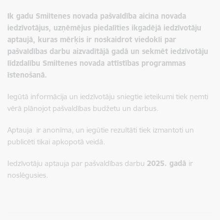
Ik gadu Smiltenes novada pašvaldība aicina novada
iedzīvotājus, uzņēmējus piedalīties ikgadējā iedzīvotāju
aptaujā, kuras mērķis ir noskaidrot viedokli par
pašvaldības darbu aizvadītājā gadā un sekmēt iedzīvotāju
līdzdalību Smiltenes novada attīstības programmas
īstenošanā.
Iegūtā informācija un iedzīvotāju sniegtie ieteikumi tiek ņemti
vērā plānojot pašvaldības budžetu un darbus.
Aptauja ir anonīma, un iegūtie rezultāti tiek izmantoti un
publicēti tikai apkopotā veidā.
Iedzīvotāju aptauja par pašvaldības darbu
2025. gadā
ir
noslēgusies.