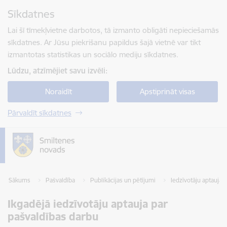
Pāriet uz lapas saturu
Sīkdatnes
Spied
lai meklētu
Enter
Lai šī tīmekļvietne darbotos, tā izmanto obligāti nepieciešamās
sīkdatnes. Ar Jūsu piekrišanu papildus šajā vietnē var tikt
izmantotas statistikas un sociālo mediju sīkdatnes.
Lūdzu, atzīmējiet savu izvēli:
Noraidīt
Apstiprināt visas
Pārvaldīt sīkdatnes
Sākums
Pašvaldība
Publikācijas un pētījumi
Iedzīvotāju aptaujas
Ikgadējā iedzīvotāju aptauja par
pašvaldības darbu