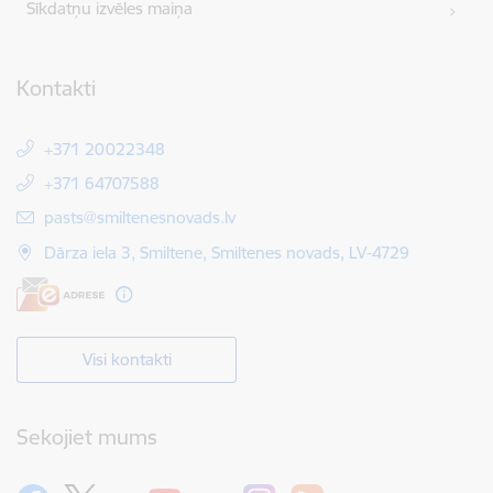
Sīkdatņu izvēles maiņa
Kontakti
+371 20022348
+371 64707588
E-pasts:
pasts@smiltenesnovads.lv
Dārza iela 3, Smiltene, Smiltenes novads, LV-4729
Visi kontakti
Sekojiet mums