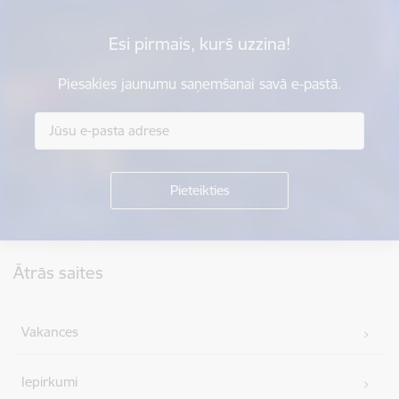
Esi pirmais, kurš uzzina!
Piesakies jaunumu saņemšanai savā e-pastā.
Kājene
Ātrās saites
Vakances
Iepirkumi