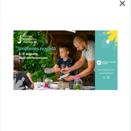
Smiltenieši aicināti uz tikšanos ar Saimniecības
pārvaldes pārstāvjiem
05.08.2026.
Iedzīvotāji
padomes
Sabiedrība