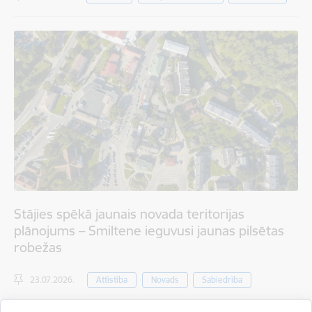
Stājies spēkā jaunais novada teritorijas
plānojums – Smiltene ieguvusi jaunas pilsētas
robežas
23.07.2026.
Attīstība
Novads
Sabiedrība