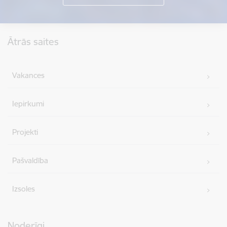
Kājene
Ātrās saites
Vakances
Iepirkumi
Projekti
Pašvaldība
Izsoles
Noderīgi