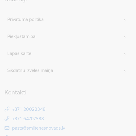
Privātuma politika
Piekļūstamība
Lapas karte
Sīkdatņu izvēles maiņa
Kontakti
+371 20022348
+371 64707588
E-pasts:
pasts@smiltenesnovads.lv