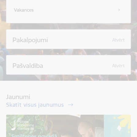
Vakances
Pakalpojumi
Atvērt
Pašvaldība
Atvērt
Jaunumi
Skatīt visus jaunumus