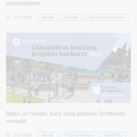
iedzīvotājiem
31.07.2026.
Novads
Projekti
Vide un infrastruktūra
Balso un nosaki, kura ideja jāīsteno Smiltenes
novadā!
31.07.2026.
Novads
Projektu konkursi
Sabiedrība