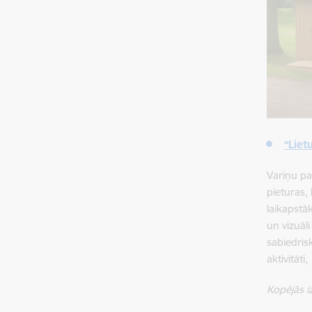
“Liet
Variņu pa
pieturas, 
laikapstā
un vizuāl
sabiedris
aktivitāti
Kopējās 