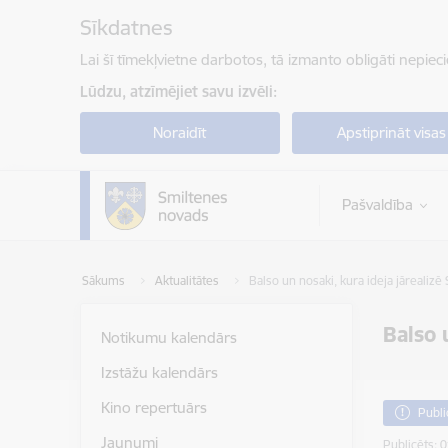
Pāriet uz lapas saturu
Sīkdatnes
Lai šī tīmekļvietne darbotos, tā izmanto obligāti nepiec
Lūdzu, atzīmējiet savu izvēli:
Noraidīt
Apstiprināt visas
Pašvaldība
Sākums
Aktualitātes
Balso un nosaki, kura ideja jārealiz
Balso 
Notikumu kalendārs
Izstāžu kalendārs
Kino repertuārs
Publi
Jaunumi
Publicēts: 