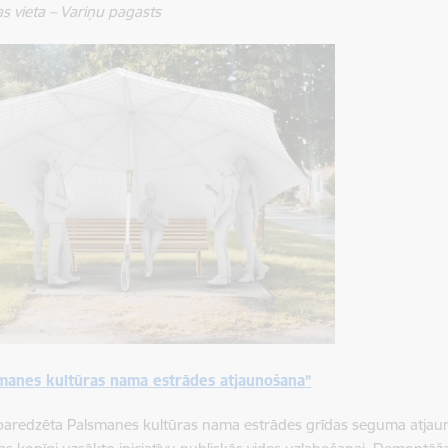
as vieta – Variņu pagasts
manes kultūras nama estrādes atjaunošana
”
paredzēta Palsmanes kultūras nama estrādes grīdas seguma atjaun