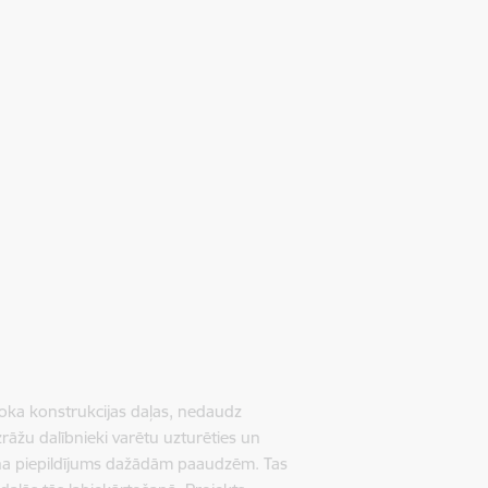
koka konstrukcijas daļas, nedaudz
rāžu dalībnieki varētu uzturēties un
sapņa piepildījums dažādām paaudzēm. Tas