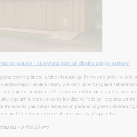
ussarga nojume – funkcionalitāte un dizaina odziņa Variņos”
gasta centrā plānots izveidot lietussarga formas nojumi virs koka 
lai iedzīvotāji un skolēni varētu patīkami un ērti uzgaidīt sabiedris
kļiem. Nojume ar soliņu radīs drošu un mājīgu vietu atpūtai un saru
i pievilcīgs arhitektūras akcents jeb dizaina “odziņa” pagasta centra
kā transporta gaidīšanas iespējas un padarīs pagasta vidi draudzīgā
,
padarot šo vietu par mazu sabiedrisko tikšanās punktu.
izmaksas –
9 499,63
eiro