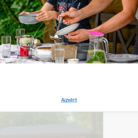
ūra, sievasmāt, sākas no mazmājiņas”
as estrāde” ir nozīmīga vieta kultūras un sporta pasākumiem ar plaš
ukumiem, takām un atpūtas vietām. Tomēr teritorijā trūkst piemērot
r kritiskā stāvoklī, nehigiēniska un bērniem biedējoša. Projekta mēr
labierīcību ēku, lai uzlabotu apmeklētāju komfortu, ievērotu higiēn
rņojuma.
zmaksas – 9 500 eiro
jas vieta – Blomes pagasts
Aizvērt