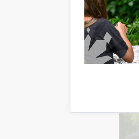
“Kult
“Jeberlej
sporta la
tualete i
pieejamu 
no piesā
Kopējās i
Realizāci