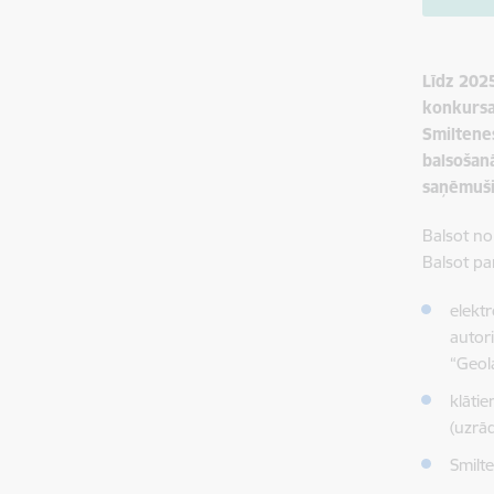
Līdz 2025
konkursa
Smiltene
balsošan
saņēmuši
Balsot no
Balsot par
elektr
autor
“Geola
klāti
(uzrā
Smilte