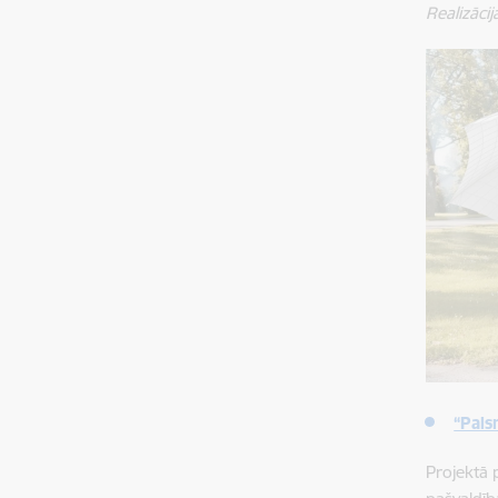
Realizācij
“Pals
Projektā 