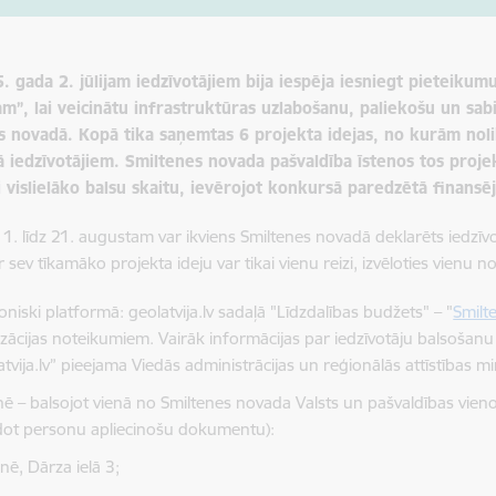
. gada 2. jūlijam iedzīvotājiem bija iespēja iesniegt pieteikum
m”, lai veicinātu infrastruktūras uzlabošanu, paliekošu un sab
s novadā. Kopā tika saņemtas 6 projekta idejas, no kurām nol
ā iedzīvotājiem. Smiltenes novada pašvaldība īstenos tos proje
 vislielāko balsu skaitu, ievērojot konkursā paredzētā finans
 1. līdz 21. augustam var ikviens Smiltenes novadā deklarēts iedzī
 sev tīkamāko projekta ideju var tikai vienu reizi, izvēloties vienu n
oniski platformā: g
eolatvija.lv
sadaļā
"Līdzdalības budžets" – "
Smilt
izācijas noteikumiem
. Vairāk informācijas par iedzīvotāju balsošan
tvija.lv” pieejama Viedās administrācijas un reģionālās attīstības mi
enē – balsojot vienā no Smiltenes novada Valsts un pašvaldības vie
dot personu apliecinošu dokumentu):
nē, Dārza ielā 3;