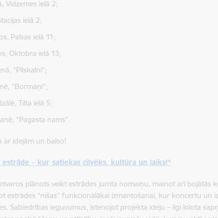
, Vidzemes ielā 2;
tacijas ielā 2;
s, Palsas ielā 11;
os, Oktobra ielā 13;
nā, “Pilskalni”;
nē, “Bormaņi”;
ālē, Tilta ielā 5;
anē, “Pagasta nams”.
es ar idejām un balso!
 estrāde – kur satiekas cilvēks, kultūra un laiks!”
ietvaros plānots veikt estrādes jumta nomaiņu, mainot arī bojātās 
ot estrādes “nišas” funkcionālākai izmantošanai, kur koncertu un iz
es. Sabiedrības ieguvumus, īstenojot projekta ideju – ilgi lolota 