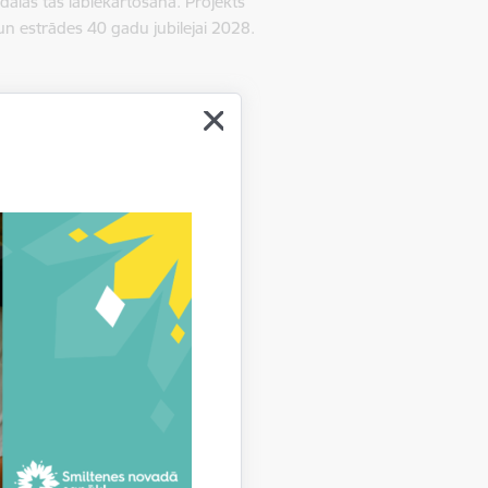
iedalās tās labiekārtošanā. Projekts
un estrādes 40 gadu jubilejai 2028.
.