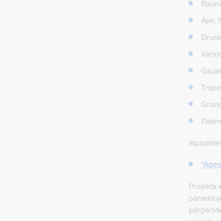
Raunā
Apē, S
Drusto
Variņ
Gaujie
Trape
Grundz
Palsm
Iepazīsti
“Apes
Projekta 
pārveidoj
pārģērbti