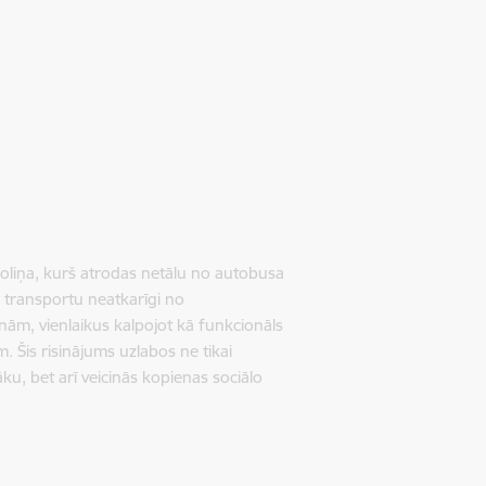
soliņa, kurš atrodas netālu no autobusa
ko transportu neatkarīgi no
nām, vienlaikus kalpojot kā funkcionāls
m. Šis risinājums uzlabos ne tikai
ku, bet arī veicinās kopienas sociālo