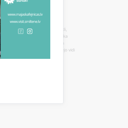
i pieejamu infrastruktūru – estrādi,
u labierīcību – esošā padomju laika
ķis ir izbūvēt mūsdienīgu, drošu un
as prasības un pasargātu apkārtējo vidi