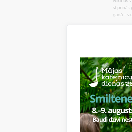
veicinās v
stiprinās
gadā – vi
Kopējās 
Realizācij