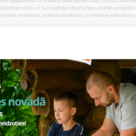
ietas saglabāšanu un attīstību, īpaši jauniešu vidū, kuri jau aktīvi p
 piederības sajūtu un būs nozīmīga dāvana Apes pilsētas simtgadei 
eta kopā sanākšanai, kultūras baudīšanai un kopienas saliedēšanai
izmaksas –
9481,25
eiro
as vieta – Apes pilsēta