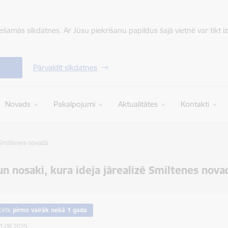
iešamās sīkdatnes. Ar Jūsu piekrišanu papildus šajā vietnē var tikt i
Pārvaldīt sīkdatnes
Novads
Pakalpojumi
Aktualitātes
Kontakti
ē Smiltenes novadā
un nosaki, kura ideja jārealizē Smiltenes nova
cēts
pirms vairāk nekā 1 gada
01.08.2025.