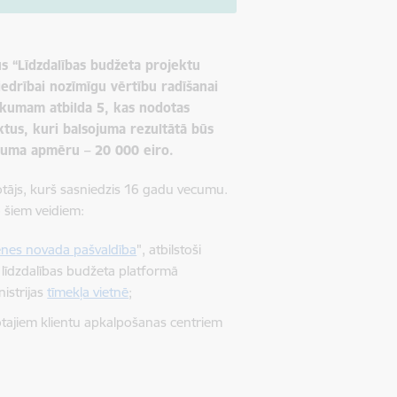
us “Līdzdalības budžeta projektu
iedrībai nozīmīgu vērtību radīšanai
ikumam atbilda 5, kas nodotas
ktus, kuri balsojuma rezultātā būs
ējuma apmēru – 20 000 eiro.
votājs, kurš sasniedzis 16 gadu vecumu.
o šiem veidiem:
enes novada pašvaldība
"
, atbilstoši
u līdzdalības budžeta platformā
nistrijas
tīmekļa vietnē
;
notajiem klientu apkalpošanas centriem