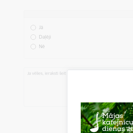
Vai šī informācija bija noderīga?
Jā
Daļēji
Nē
Ja vēlies, ieraksti šeit komentāru