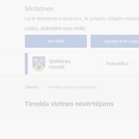
Pāriet uz lapas saturu
Sīkdatnes
Lai šī tīmekļvietne darbotos, tā izmanto obligāti nepiec
Lūdzu, atzīmējiet savu izvēli:
Noraidīt
Apstiprināt visas
Pašvaldība
Sākums
Tīmekļa vietnes novērtējums
Tīmekļa vietnes novērtējums