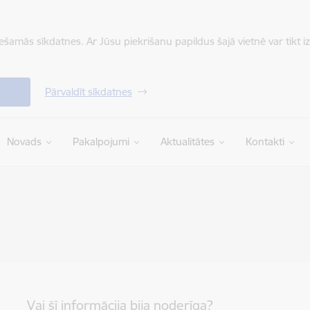
iešamās sīkdatnes. Ar Jūsu piekrišanu papildus šajā vietnē var tikt i
Pārvaldīt sīkdatnes
Novads
Pakalpojumi
Aktualitātes
Kontakti
Vai šī informācija bija noderīga?