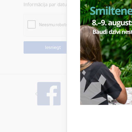
Informācija par datu apstrādi ir atrodama sadaļā: