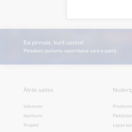
Esi pirmais, kurš uzzina!
Piesakies jaunumu saņemšanai savā e-pastā.
Kājene
Ātrās saites
Noderīg
Vakances
Privātuma
Iepirkumi
Piekļūsta
Projekti
Lapas kar