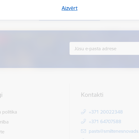
Aizvērt
Sniegt atsauksmi
i
Kontakti
 politika
+371 20022348
+371 64707588
mība
E-pasts:
pasts@smiltenesnovads.
te