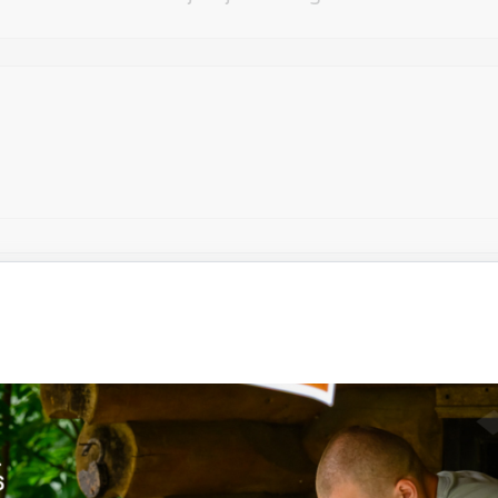
Vēlos atstāt savu e-pastu saziņai