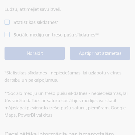
Lūdzu, atzīmējiet savu izvēli:
Statistikas sīkdatnes
*
Sociālo mediju un trešo pušu sīkdatnes
**
Noraidīt
Apstiprināt atzīmētās
*
Statistikas sīkdatnes - nepieciešamas, lai uzlabotu vietnes
darbību un pakalpojumus.
**
Sociālo mediju un trešo pušu sīkdatnes - nepieciešamas, lai
Jūs varētu dalīties ar saturu sociālajos medijos vai skatīt
mājaslapai pievienoto trešo pušu saturu, piemēram, Google
Maps, PowerBI vai citus.
Detalizētāka informācija par izmantotajām