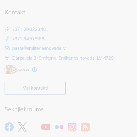
Kontakti
+371 20022348
+371 64707588
E-pasts:
pasts@smiltenesnovads.lv
Dārza iela 3, Smiltene, Smiltenes novads, LV-4729
Visi kontakti
Sekojiet mums