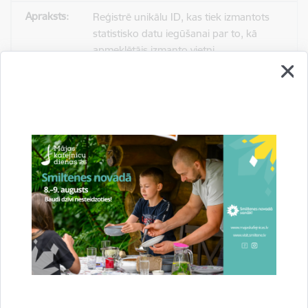
Reģistrē unikālu ID, kas tiek izmantots
statistisko datu iegūšanai par to, kā
apmeklētājs izmanto vietni.
2 gadi
_gat
Statistikas sīkdatnes (nepieciešamas, lai
uzlabotu vietnes darbību un
pakalpojumus)
Izmanto Google Analytics, lai samazinātu
pieprasījuma līmeni.
1 minūte