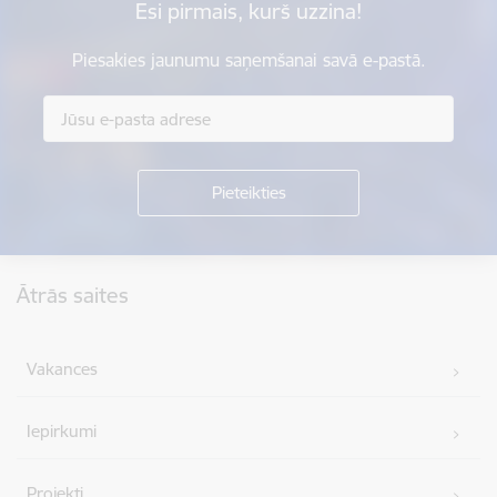
Esi pirmais, kurš uzzina!
Piesakies jaunumu saņemšanai savā e-pastā.
Kājene
Ātrās saites
Vakances
Iepirkumi
Projekti