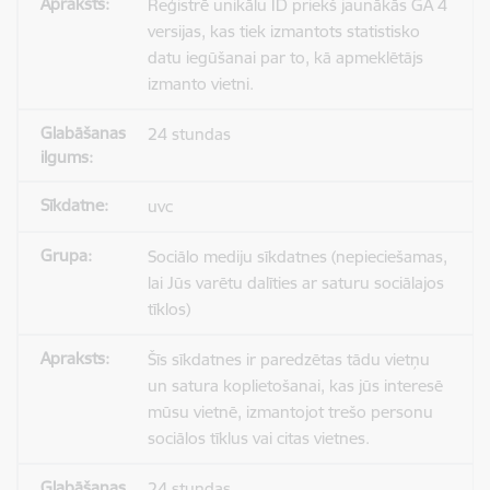
Reģistrē unikālu ID priekš jaunākās GA 4
versijas, kas tiek izmantots statistisko
datu iegūšanai par to, kā apmeklētājs
izmanto vietni.
24 stundas
uvc
Sociālo mediju sīkdatnes (nepieciešamas,
lai Jūs varētu dalīties ar saturu sociālajos
tīklos)
Šīs sīkdatnes ir paredzētas tādu vietņu
un satura koplietošanai, kas jūs interesē
mūsu vietnē, izmantojot trešo personu
sociālos tīklus vai citas vietnes.
24 stundas