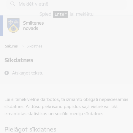
Pāriet uz lapas saturu
Spied
lai meklētu
Enter
Sākums
Sīkdatnes
Sīkdatnes
Atskaņot tekstu
Lai šī tīmekļvietne darbotos, tā izmanto obligāti nepieciešamās
sīkdatnes. Ar Jūsu piekrišanu papildus šajā vietnē var tikt
izmantotas statistikas un sociālo mediju sīkdatnes.
Pielāgot sīkdatnes