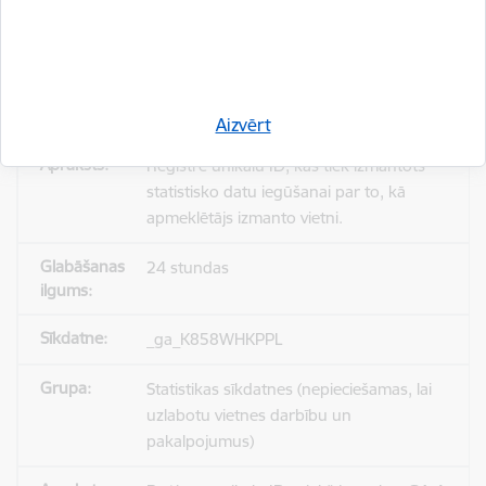
_gid
Statistikas sīkdatnes (nepieciešamas, lai
uzlabotu vietnes darbību un
pakalpojumus)
Aizvērt
Reģistrē unikālu ID, kas tiek izmantots
statistisko datu iegūšanai par to, kā
apmeklētājs izmanto vietni.
24 stundas
_ga_K858WHKPPL
Statistikas sīkdatnes (nepieciešamas, lai
uzlabotu vietnes darbību un
pakalpojumus)