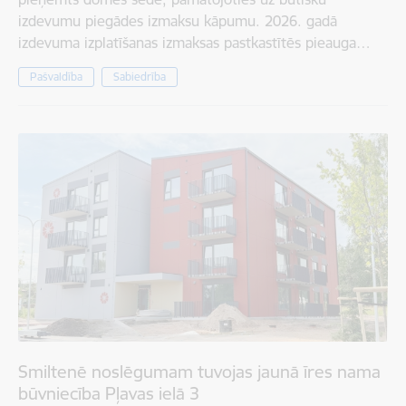
izdevumu piegādes izmaksu kāpumu. 2026. gadā
izdevuma izplatīšanas izmaksas pastkastītēs pieauga…
Pašvaldība
Sabiedrība
Smiltenē noslēgumam tuvojas jaunā īres nama
būvniecība Pļavas ielā 3