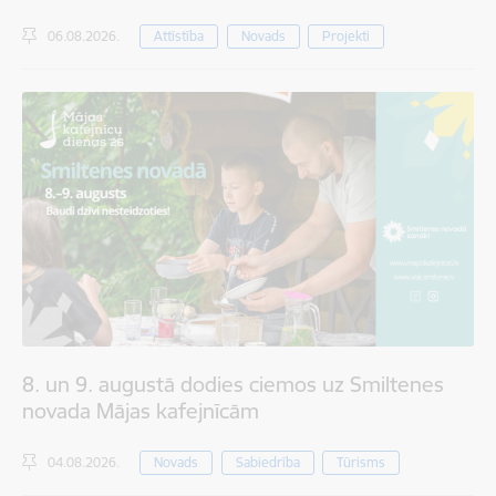
06.08.2026.
Attīstība
Novads
Projekti
8. un 9. augustā dodies ciemos uz Smiltenes
novada Mājas kafejnīcām
04.08.2026.
Novads
Sabiedrība
Tūrisms