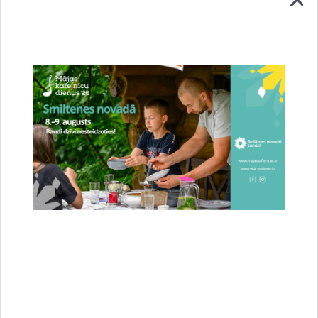
Stājies spēkā jaunais novada teritorijas
plānojums – Smiltene ieguvusi jaunas pilsētas
robežas
23.07.2026.
Attīstība
Novads
Sabiedrība