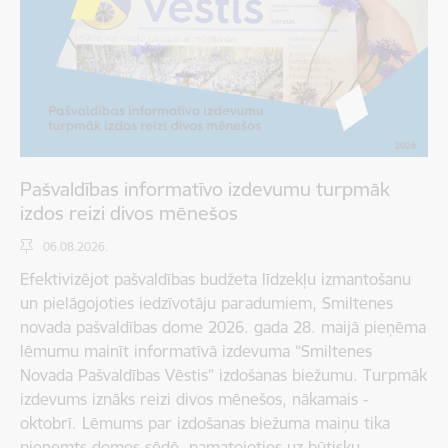
Pašvaldības informatīvo izdevumu turpmāk
izdos reizi divos mēnešos
06.08.2026.
Efektivizējot pašvaldības budžeta līdzekļu izmantošanu
un pielāgojoties iedzīvotāju paradumiem, Smiltenes
novada pašvaldības dome 2026. gada 28. maijā pieņēma
lēmumu mainīt informatīvā izdevuma “Smiltenes
Novada Pašvaldības Vēstis” izdošanas biežumu. Turpmāk
izdevums iznāks reizi divos mēnešos, nākamais -
oktobrī. Lēmums par izdošanas biežuma maiņu tika
pieņemts domes sēdē, pamatojoties uz būtisku