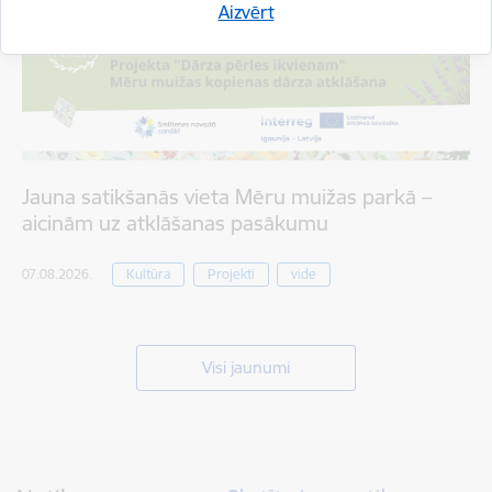
Aizvērt
Jauna satikšanās vieta Mēru muižas parkā –
aicinām uz atklāšanas pasākumu
07.08.2026.
Kultūra
Projekti
vide
Visi jaunumi