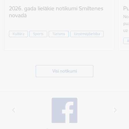
2026. gada lielākie notikumi Smiltenes
Pu
novadā
No 
puž
uz
Kultūra
Sports
Tūrisms
Uzņēmējdarbība
A
Visi notikumi