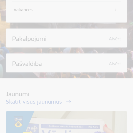
Vakances
Pakalpojumi
Atvērt
Pašvaldība
Atvērt
Jaunumi
Skatīt visus jaunumus