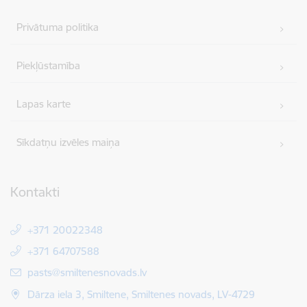
Privātuma politika
Piekļūstamība
Lapas karte
Sīkdatņu izvēles maiņa
Kontakti
+371 20022348
+371 64707588
E-pasts:
pasts@smiltenesnovads.lv
Dārza iela 3, Smiltene, Smiltenes novads, LV-4729