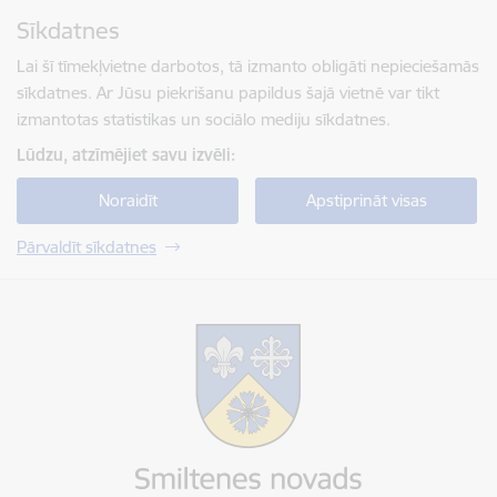
Pāriet uz lapas saturu
Sīkdatnes
Spied
lai meklētu
Enter
Lai šī tīmekļvietne darbotos, tā izmanto obligāti nepieciešamās
sīkdatnes. Ar Jūsu piekrišanu papildus šajā vietnē var tikt
izmantotas statistikas un sociālo mediju sīkdatnes.
Lūdzu, atzīmējiet savu izvēli:
Noraidīt
Apstiprināt visas
Pārvaldīt sīkdatnes
Smiltenes novada pašvaldība