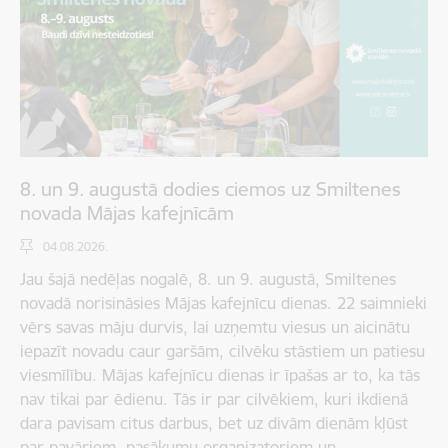
8. un 9. augustā dodies ciemos uz Smiltenes
novada Mājas kafejnīcām
04.08.2026.
Jau šajā nedēļas nogalē, 8. un 9. augustā, Smiltenes
novadā norisināsies Mājas kafejnīcu dienas. 22 saimnieki
vērs savas māju durvis, lai uzņemtu viesus un aicinātu
iepazīt novadu caur garšām, cilvēku stāstiem un patiesu
viesmīlību. Mājas kafejnīcu dienas ir īpašas ar to, ka tās
nav tikai par ēdienu. Tās ir par cilvēkiem, kuri ikdienā
dara pavisam citus darbus, bet uz divām dienām kļūst
par pavāriem, pasākumu organizatoriem un