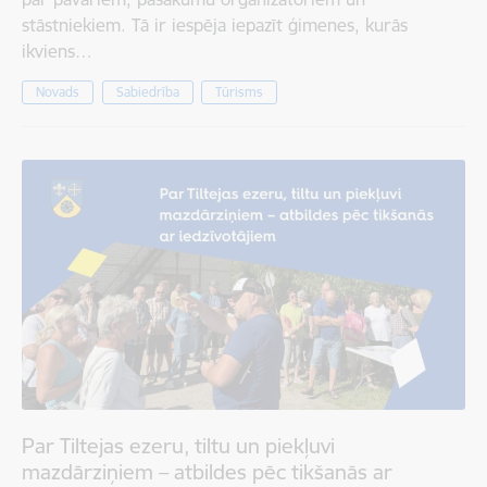
stāstniekiem. Tā ir iespēja iepazīt ģimenes, kurās
ikviens…
Novads
Sabiedrība
Tūrisms
Par Tiltejas ezeru, tiltu un piekļuvi
mazdārziņiem – atbildes pēc tikšanās ar