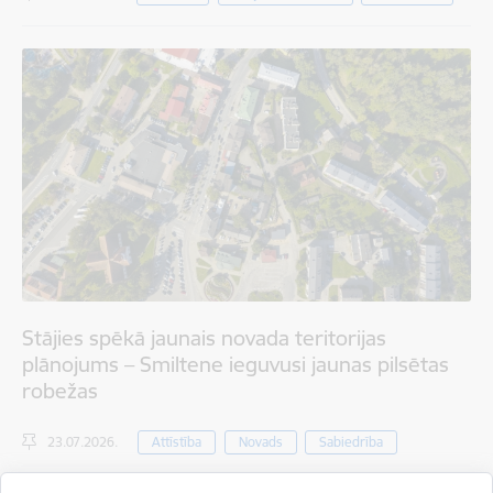
Stājies spēkā jaunais novada teritorijas
plānojums – Smiltene ieguvusi jaunas pilsētas
robežas
23.07.2026.
Attīstība
Novads
Sabiedrība