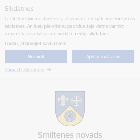
Pāriet uz lapas saturu
Sīkdatnes
Spied
lai meklētu
Enter
Lai šī tīmekļvietne darbotos, tā izmanto obligāti nepieciešamās
sīkdatnes. Ar Jūsu piekrišanu papildus šajā vietnē var tikt
izmantotas statistikas un sociālo mediju sīkdatnes.
Lūdzu, atzīmējiet savu izvēli:
Noraidīt
Apstiprināt visas
Pārvaldīt sīkdatnes
Smiltenes novada pašvaldība