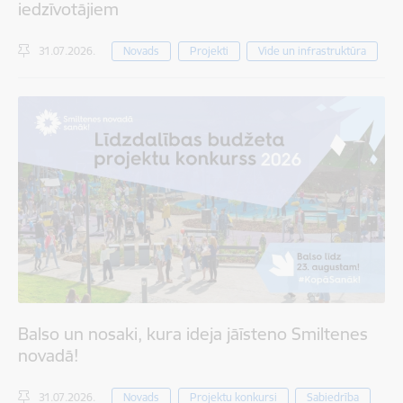
iedzīvotājiem
31.07.2026.
Novads
Projekti
Vide un infrastruktūra
Balso un nosaki, kura ideja jāīsteno Smiltenes
novadā!
31.07.2026.
Novads
Projektu konkursi
Sabiedrība