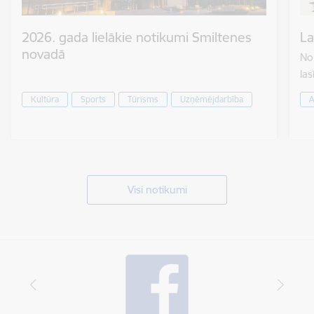
2026. gada lielākie notikumi Smiltenes
La
novadā
No 
las
Kultūra
Sports
Tūrisms
Uzņēmējdarbība
A
Visi notikumi