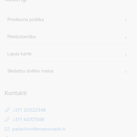
Privātuma politika
Piekļūstamība
Lapas karte
Sīkdatņu izvēles maiņa
Kontakti
+371 20022348
+371 64707588
E-pasts:
pasts@smiltenesnovads.lv