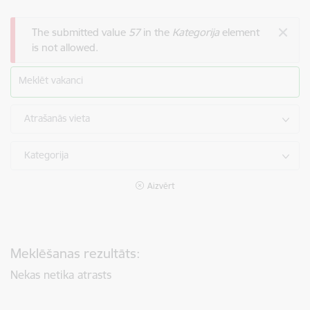
Kļūdas ziņojums
The submitted value
57
in the
Kategorija
element
is not allowed.
Meklēt vakanci
Atrašanās vieta
Kategorija
Aizvērt
Meklēšanas rezultāts:
Nekas netika atrasts