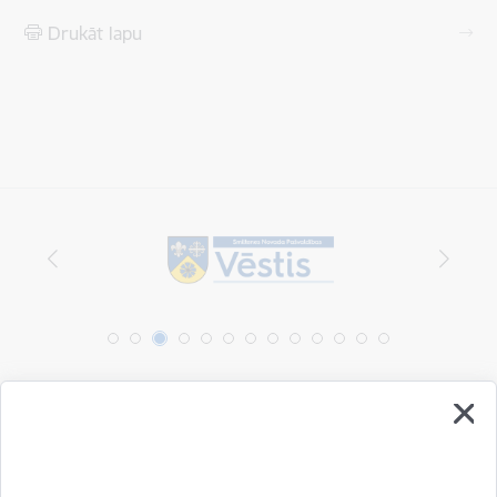
Drukāt lapu
Vai šī informācija bija noderīga?
Sniegt atsauksmi