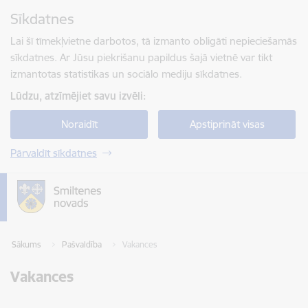
Pāriet uz lapas saturu
Sīkdatnes
Spied
lai meklētu
Enter
Lai šī tīmekļvietne darbotos, tā izmanto obligāti nepieciešamās
sīkdatnes. Ar Jūsu piekrišanu papildus šajā vietnē var tikt
izmantotas statistikas un sociālo mediju sīkdatnes.
Lūdzu, atzīmējiet savu izvēli:
Noraidīt
Apstiprināt visas
Pārvaldīt sīkdatnes
Sākums
Pašvaldība
Vakances
Vakances