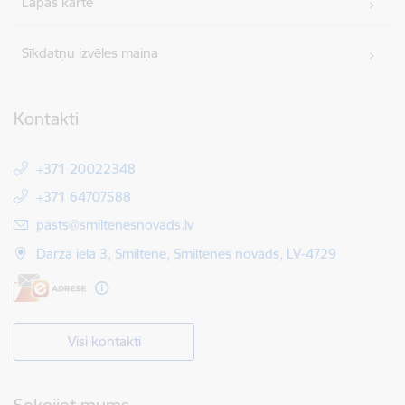
Lapas karte
Sīkdatņu izvēles maiņa
Kontakti
+371 20022348
+371 64707588
E-pasts:
pasts@smiltenesnovads.lv
Dārza iela 3, Smiltene, Smiltenes novads, LV-4729
Visi kontakti
Sekojiet mums