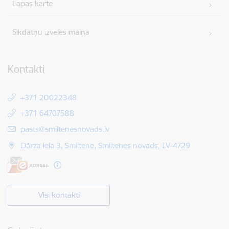
Lapas karte
Sīkdatņu izvēles maiņa
Kontakti
+371 20022348
+371 64707588
E-pasts:
pasts@smiltenesnovads.lv
Dārza iela 3, Smiltene, Smiltenes novads, LV-4729
Visi kontakti