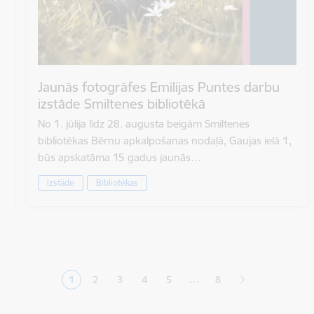
Jaunās fotogrāfes Emīlijas Puntes darbu
izstāde Smiltenes bibliotēkā
No 1. jūlija līdz 28. augusta beigām Smiltenes
bibliotēkas Bērnu apkalpošanas nodaļā, Gaujas ielā 1,
būs apskatāma 15 gadus jaunās…
Izstāde
Bibliotēkas
Lapošana
…
1
2
3
4
5
8
Pašreizējā lapa
Lapa
Lapa
Lapa
Lapa