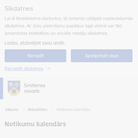
Pāriet uz lapas saturu
Sīkdatnes
Spied
lai meklētu
Enter
Lai šī tīmekļvietne darbotos, tā izmanto obligāti nepieciešamās
sīkdatnes. Ar Jūsu piekrišanu papildus šajā vietnē var tikt
izmantotas statistikas un sociālo mediju sīkdatnes.
Lūdzu, atzīmējiet savu izvēli:
Noraidīt
Apstiprināt visas
Pārvaldīt sīkdatnes
Sākums
Aktualitātes
Notikumu kalendārs
Notikumu kalendārs