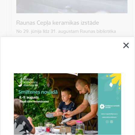
Raunas Cepļa keramikas izstāde
No 29. jūnija līdz 31. augustam Raunas bibliotēka
aicina apmeklēt izstādi, kurā apskatāmi ilggadējo
keramiķu Silvijas Šlikas…
Izstāde
Bibliotēkas
Datums
1. jūlijs, 2026 – 31. augusts, 2026
Laiks
10.00–16.00
Atrašanās vieta
Raunas bibliotēka