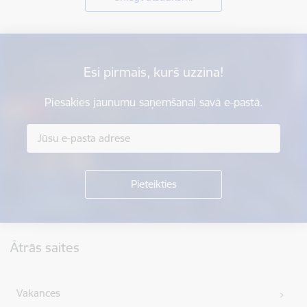
Esi pirmais, kurš uzzina!
Piesakies jaunumu saņemšanai savā e-pastā.
Kājene
Ātrās saites
Vakances