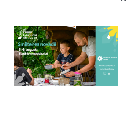
Saistītas tēmas
Notikumi:
Akcija
Drukāt lapu
Dalīties