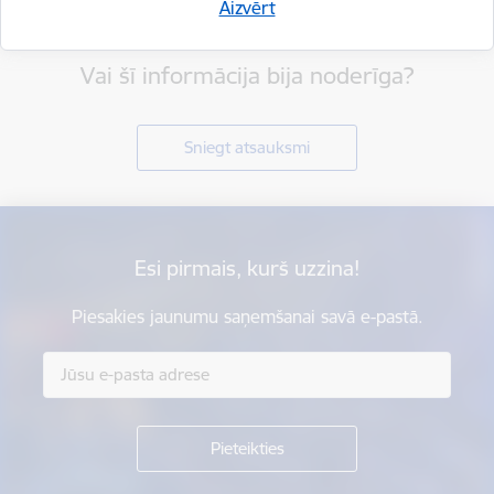
Aizvērt
Vai šī informācija bija noderīga?
Sniegt atsauksmi
Esi pirmais, kurš uzzina!
Piesakies jaunumu saņemšanai savā e-pastā.