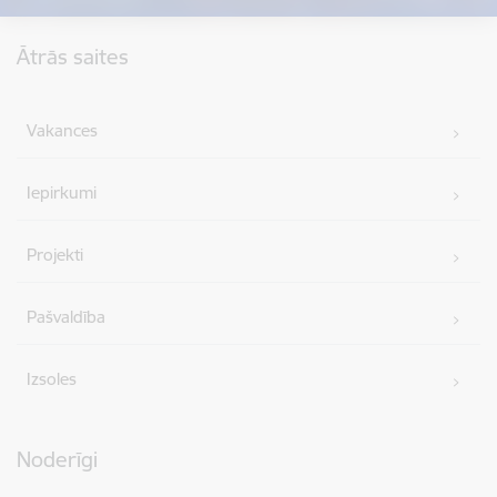
Kājene
Ātrās saites
Vakances
Iepirkumi
Projekti
Pašvaldība
Izsoles
Noderīgi