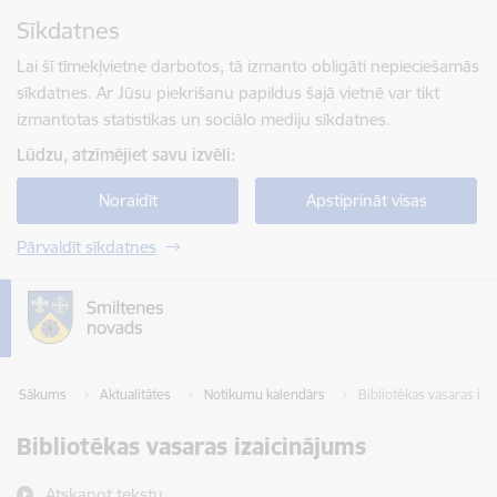
Pāriet uz lapas saturu
Sīkdatnes
Spied
lai meklētu
Enter
Lai šī tīmekļvietne darbotos, tā izmanto obligāti nepieciešamās
sīkdatnes. Ar Jūsu piekrišanu papildus šajā vietnē var tikt
izmantotas statistikas un sociālo mediju sīkdatnes.
Lūdzu, atzīmējiet savu izvēli:
Noraidīt
Apstiprināt visas
Pārvaldīt sīkdatnes
Sākums
Aktualitātes
Notikumu kalendārs
Bibliotēkas vasaras iz
Bibliotēkas vasaras izaicinājums
Atskaņot tekstu