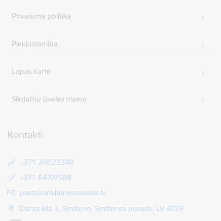
Privātuma politika
Piekļūstamība
Lapas karte
Sīkdatņu izvēles maiņa
Kontakti
+371 20022348
+371 64707588
E-pasts:
pasts@smiltenesnovads.lv
Dārza iela 3, Smiltene, Smiltenes novads, LV-4729