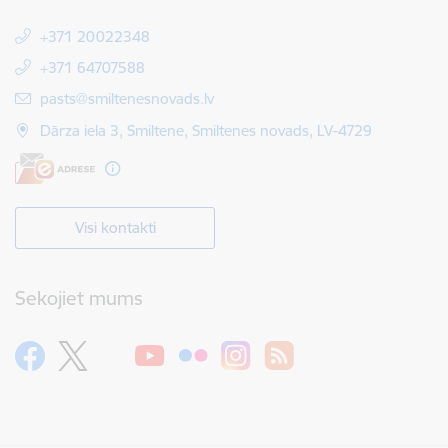
+371 20022348
+371 64707588
E-pasts:
pasts@smiltenesnovads.lv
Dārza iela 3, Smiltene, Smiltenes novads, LV-4729
Visi kontakti
Sekojiet mums