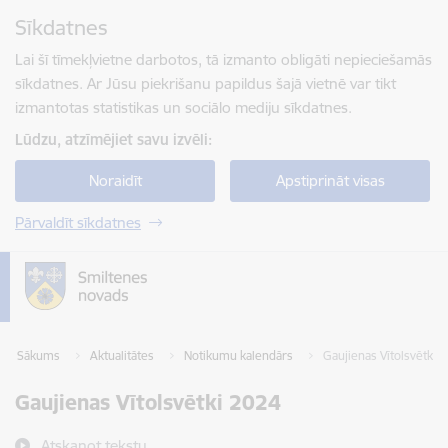
Pāriet uz lapas saturu
Sīkdatnes
Spied
lai meklētu
Enter
Lai šī tīmekļvietne darbotos, tā izmanto obligāti nepieciešamās
sīkdatnes. Ar Jūsu piekrišanu papildus šajā vietnē var tikt
izmantotas statistikas un sociālo mediju sīkdatnes.
Lūdzu, atzīmējiet savu izvēli:
Noraidīt
Apstiprināt visas
Pārvaldīt sīkdatnes
Sākums
Aktualitātes
Notikumu kalendārs
​​​​​​​Gaujienas Vītolsvētki
​​​​​​​Gaujienas Vītolsvētki 2024
Atskaņot tekstu