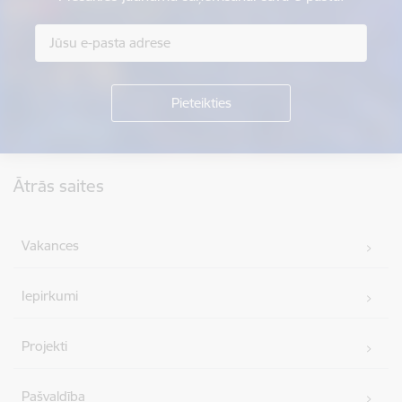
Kājene
Ātrās saites
Vakances
Iepirkumi
Projekti
Pašvaldība