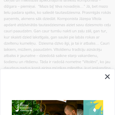
cieņas un mīlestības apliecinājums latviešu komponista –
dižgara – piemiņai. “Mazs bij’ tēva novadiņis…” Jā, bet mazo
lielu padara spēks, ko saliedē tautasdziesma. Prasmīgās rokās
paņemts, akmens sāk dziedāt. Komponista Jāzepa Vītola
apdarē atdzīvinātās tautasdziesmas aiziet savu dziesmoto ceļu
cauri paaudzēm. Gan caur tumšu nakti un zaļu zāli, gan tur,
kur skaisti dzied lakstīgala, gan saulei pie labās rokas ar
dzeltenu kumeliņu. Dziesma dzīvo ilgi, ja tai ir atbalss… Cauri
laikiem, mūžiem, paaudzēm. Vītoldienu tradīciju aizsācēju
atbalss ir jaunatne – dziedošā saikne starp vakardienu,
šodienu un rītdienu. Tāda ir radošā nometne “Vītolēni”, ko jau
daudzus gadus kopā aicina mūzikas mīlestība, kuri ieskandina
Vītolsvētkus ar savu Gaujienā sagatavoto koncertprogrammu
un turpina skanēt vēl ilgi vienotā akordā. Lai dziesmu gars
ielīksmo katru, kas piedalās Gaujienas Vītolsvētkos! /Ilze
Zilbere/