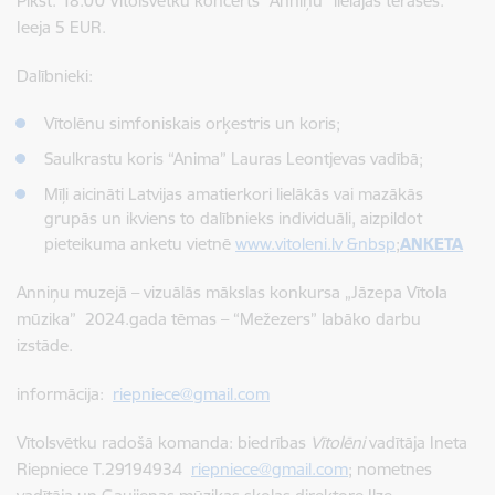
Plkst. 18.00 Vītolsvētku koncerts “Anniņu” lielajās terasēs.
Ieeja 5 EUR.
Dalībnieki:
Vītolēnu simfoniskais orķestris un koris;
Saulkrastu koris “Anima” Lauras Leontjevas vadībā;
Mīļi aicināti Latvijas amatierkori lielākās vai mazākās
grupās un ikviens to dalībnieks individuāli, aizpildot
pieteikuma anketu vietnē
www.vitoleni.lv &nbsp
;
ANKETA
Anniņu muzejā – vizuālās mākslas konkursa „Jāzepa Vītola
mūzika” 2024.gada tēmas – “Mežezers” labāko darbu
izstāde.
informācija:
riepniece@gmail.com
Vītolsvētku radošā komanda: biedrības
Vītolēni
vadītāja Ineta
Riepniece T.29194934
riepniece@gmail.com
; nometnes