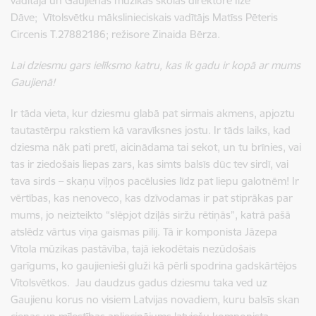
vadītāja un Gaujienas mūzikas skolas direktore Ilze
Dāve; Vītolsvētku mākslinieciskais vadītājs Matīss Pēteris
Circenis T.27882186; režisore Zinaida Bērza.
Lai dziesmu gars ielīksmo katru, kas ik gadu ir kopā ar mums
Gaujienā!
Ir tāda vieta, kur dziesmu glabā pat sirmais akmens, apjoztu
tautastērpu rakstiem kā varavīksnes jostu. Ir tāds laiks, kad
dziesma nāk pati pretī, aicinādama tai sekot, un tu brīnies, vai
tas ir ziedošais liepas zars, kas simts balsīs dūc tev sirdī, vai
tava sirds – skaņu viļņos pacēlusies līdz pat liepu galotnēm! Ir
vērtības, kas nenoveco, kas dzīvodamas ir pat stiprākas par
mums, jo neizteikto “slēpjot dziļās siržu rētiņās”, katrā pašā
atslēdz vārtus viņa gaismas pilij. Tā ir komponista Jāzepa
Vītola mūzikas pastāvība, tajā iekodētais nezūdošais
garīgums, ko gaujienieši gluži kā pērli spodrina gadskārtējos
Vītolsvētkos. Jau daudzus gadus dziesmu taka ved uz
Gaujienu korus no visiem Latvijas novadiem, kuru balsīs skan