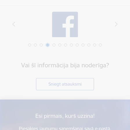
Vai šī informācija bija noderīga?
Sniegt atsauksmi
Esi pirmais, kurš uzzina!
Piesakies jaunumu saņemšanai savā e-pastā.