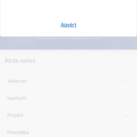
Aizvērt
Kājene
Ātrās saites
Vakances
Iepirkumi
Projekti
Pašvaldība