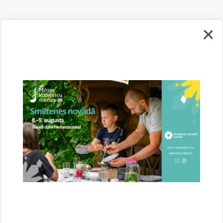
Vai šī informācija bija noderīga?
Sniegt atsauksmi
Esi pirmais, kurš uzzina!
Piesakies jaunumu saņemšanai savā e-pastā.