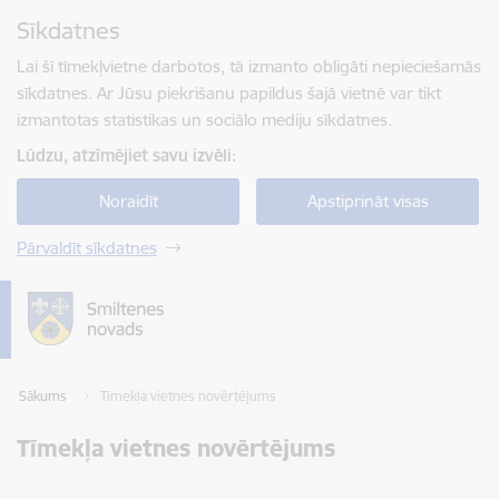
Pāriet uz lapas saturu
Sīkdatnes
Spied
lai meklētu
Enter
Lai šī tīmekļvietne darbotos, tā izmanto obligāti nepieciešamās
sīkdatnes. Ar Jūsu piekrišanu papildus šajā vietnē var tikt
izmantotas statistikas un sociālo mediju sīkdatnes.
Lūdzu, atzīmējiet savu izvēli:
Noraidīt
Apstiprināt visas
Pārvaldīt sīkdatnes
Sākums
Tīmekļa vietnes novērtējums
Tīmekļa vietnes novērtējums