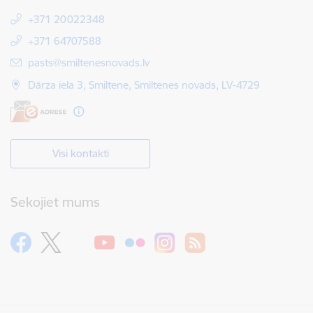
+371 20022348
+371 64707588
E-pasts:
pasts@smiltenesnovads.lv
Dārza iela 3, Smiltene, Smiltenes novads, LV-4729
Visi kontakti
Sekojiet mums