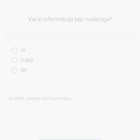
Vai šī informācija bija noderīga?
Vai šī informācija bija noderīga?
Jā
Daļēji
Nē
Ja vēlies, ieraksti šeit komentāru