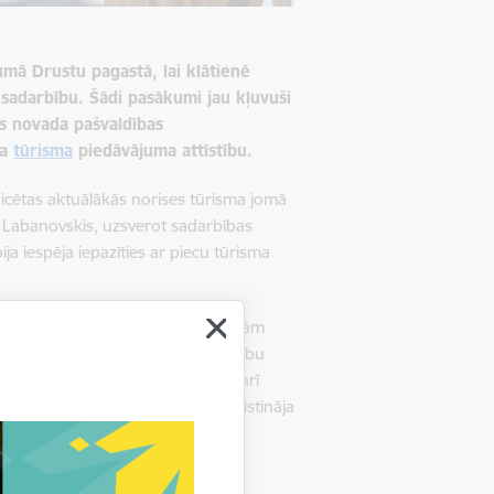
umā Drustu pagastā, lai klātienē
 sadarbību. Šādi pasākumi jau kļuvuši
es novada pašvaldības
ga
tūrisma
piedāvājuma attīstību.
kicētas aktuālākās norises tūrisma jomā
 Labanovskis, uzsverot sadarbības
ija iespēja iepazīties ar piecu tūrisma
Ilzi Palmu, iepazīstinot ar plašajām
vājumu. Leonīds Palms ar aizrautību
 viesiem iespējams makšķerēt, kā arī
lma, kura ir fizioterapeite, iepazīstināja
su mājā pieejamo fizioterapijas