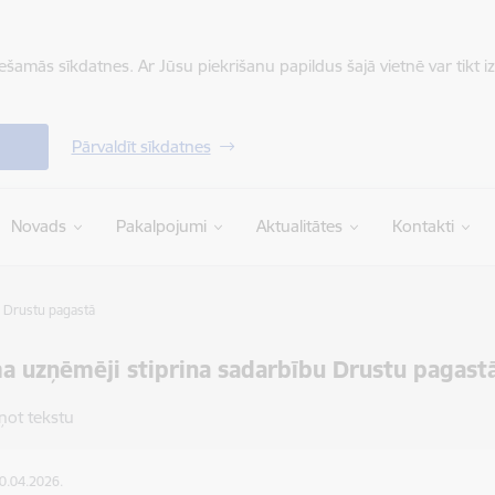
iešamās sīkdatnes. Ar Jūsu piekrišanu papildus šajā vietnē var tikt i
Pārvaldīt sīkdatnes
Novads
Pakalpojumi
Aktualitātes
Kontakti
 Drustu pagastā
a uzņēmēji stiprina sadarbību Drustu pagast
ņot tekstu
30.04.2026.