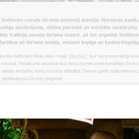
lī Smiltenes novada tūrisma uzņēmēji pulcējās tīklošanās pasāk
 kolēģu piedāvājumu, dalītos pieredzē un veicinātu savstarpējo
dēju tradīciju novada tūrisma nozarē, un tos organizē Smilten
arbības un tūrisma nodaļa, veicinot kopīga un konkurētspējī
kumā dalībnieki tikās viesu mājā
“Pļavnas”,
kur īsā prezentācijā ies
 novadā. Pasākuma ievadvārdus teica domes priekšsēdētājs Ervins
vietējo iniciatīvu lomu tūrisma attīstībā. Dienas gaitā dalībniekiem b
 piedāvājumu Drustu pagastā.
amā
“Pļavnas”
viesus sagaidīja saimnieks Leonīds Palms kopā ar meitu 
as un svinību iespējām, kā arī daudzveidīgo aktīvās atpūtas piedā
par iespaidīgo ragu kolekciju, zivju sugām saimniecības dīķos, kuras
tku vecīša muzeju, kas piešķir vietai īpašu noskaņu. Savukārt Ilze Pa
ecībā rīkotajiem pasākumiem un nometnēm, kā arī pastāstīja par vie