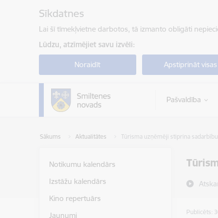
Pāriet uz lapas saturu
Sīkdatnes
Lai šī tīmekļvietne darbotos, tā izmanto obligāti nepiec
Lūdzu, atzīmējiet savu izvēli:
Noraidīt
Apstiprināt visas
Pašvaldība
Sākums
Aktualitātes
Tūrisma uzņēmēji stiprina sadarbību
Tūrism
Notikumu kalendārs
Izstāžu kalendārs
Atska
Kino repertuārs
Publicēts: 
Jaunumi