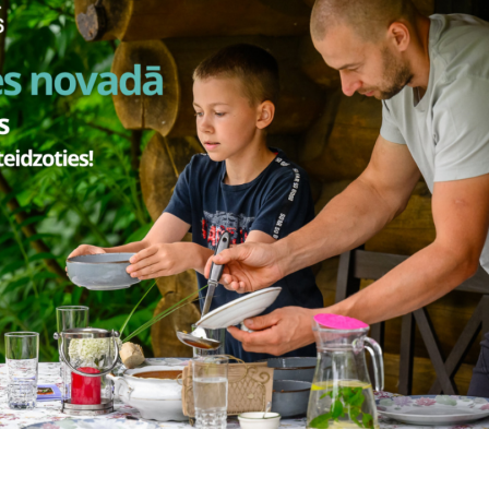
nesen tapušajā
“Dzilnu radošajā sētā”
saimnieki Baiba Līviņa-Jaroho
par saviem ceļojumiem un hobijiem, kas iedvesmoja veidot šo vietu. 
gai atpūtai dabas tuvumā, kur pieejama pirts, āra kubls un radošās 
mājražojumus veikaliņā “Dzilnu darinājumi”.
 glempings
“Didille”
demonstrē mūsdienīgu pieeju atpūtai dabā, kom
bli un mierpilna vide, kas īpaši piesaista tos, kuri meklē kvalitatīvu
u māja
“Ūdensrozes”
dalībniekus uzņēma gleznainā Kreiļu ezera kras
atpūtai, gan svinību rīkošanai. Viesiem pieejamas naktsmītnes, saun
gi izbaudīt dabu un klusumu.
slēgumā dalībnieki viesojās
Gatartas muižā
jeb vietā, kur joprojā
turiskā elpa. Muižas saimnieki Aigars un Inese Kluči dalījās ar sav
šīs vietas potenciālu kā nozīmīgu kultūras un tūrisma objektu.
sniedza iespēju ne tikai iepazīt kolēģu piedāvājumu, bet arī stipri
un rast jaunas sadarbības idejas.