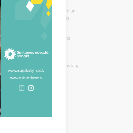
viča un Guntis Jarohovičs dalījās
Tā ir mājīga vide nelielām svinībām un
darbnīcas, kā arī iespēja iegādāties
fortablas kupolmājas ezera krastā,
 atpūtu prom no ikdienas steigas.
tā, piedāvājot plašas iespējas gan
a un dažādas ūdens aktivitātes, kas ļauj
m jūtama Vidzemes muižu
u redzējumu un nākotnes iecerēm,
nāt savstarpējos kontaktus, gūt