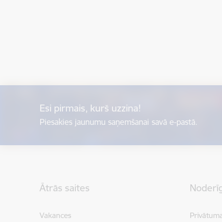
Esi pirmais, kurš uzzina!
Piesakies jaunumu saņemšanai savā e-pastā.
Kājene
Ātrās saites
Noderīg
Vakances
Privātuma