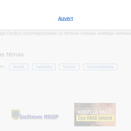
 šāds pasākums plānot rudenī.
Aizvērt
īga Ozoliņa,Uzņēmējdarbības un tūrisma nodaļas vadītājas vietniece
tas tēmas
es:
Novads
Sadarbība
Tūrisms
Uzņēmējdarbība