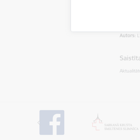
Nākamais
Autors:
L
Saistī
Aktualitāt