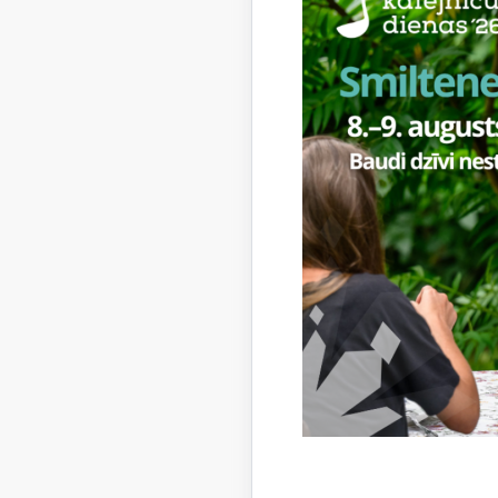
Pavisam 
pieredzē 
nesteidzī
vietējos 
Savukārt
privāti ku
Brīvdien
mierīgai 
pilnvērtī
Dienas no
kultūrvēs
atklājot 
Pasākums 
iedvesmu 