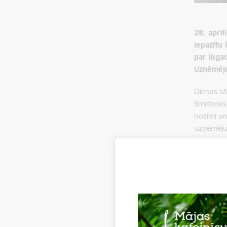
28. aprī
iepazītu
par ikga
Uzņēmējd
Dienas sā
Smiltenes
nozīmi un 
uzņēmēju
Viesu n
nakšņošan
stāstīja 
Ziemassvē
ar saimni
kabinetu.