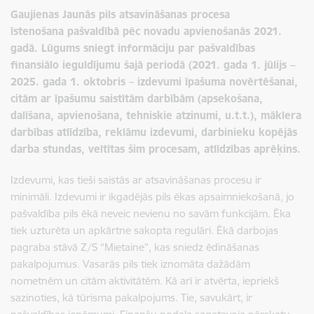
Gaujienas Jaunās pils atsavināšanas procesa
īstenošana pašvaldībā pēc novadu apvienošanās 2021.
gadā. Lūgums sniegt informāciju par pašvaldības
finansiālo ieguldījumu šajā periodā (2021. gada 1. jūlijs –
2025. gada 1. oktobris – izdevumi īpašuma novērtēšanai,
citām ar īpašumu saistītām darbībām (apsekošana,
dalīšana, apvienošana, tehniskie atzinumi, u.t.t.), māklera
darbības atlīdzība, reklāmu izdevumi, darbinieku kopējās
darba stundas, veltītas šim procesam, atlīdzības aprēķins.
Izdevumi, kas tieši saistās ar atsavināšanas procesu ir
minimāli. Izdevumi ir ikgadējās pils ēkas apsaimniekošanā, jo
pašvaldība pils ēkā neveic nevienu no savām funkcijām. Ēka
tiek uzturēta un apkārtne sakopta regulāri. Ēkā darbojas
pagraba stāvā Z/S “Mietaine”, kas sniedz ēdināšanas
pakalpojumus. Vasarās pils tiek iznomāta dažādām
nometnēm un citām aktivitātēm. Kā arī ir atvērta, iepriekš
sazinoties, kā tūrisma pakalpojums. Tie, savukārt, ir