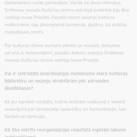
darbiniekiem radās pārslodzes. Vairāk kā divus mēnešus
Smiltenes novada Kultūras centra radošajā kolektīvā bija tikai
vadītāja Inese Priedīte. Paralēli visiem vasaras kultūras
notikumiem, bija jākomplektē komanda, jāplāno, kā strādās
metodiskais centrs.
Par kultūras dzīves norisēm pilsētā un novadā, tiešsaites
sarunā ar iedzīvotājiem, plašāku ieskatu sniedza Smiltenes
novada Kultūras centra vadītāja Inese Priedīte.
Vai ir izstrādāts koordinācijas mehānisms starp kultūras,
bibliotēku un muzeju struktūrām pēc pārvaldes
likvidēšanas?
Kā jau iepriekš norādīts, katras iestādes nolikumā ir ietverti
nosacījumi par savstarpēju sadarbību un komunikāciju, kas
faktiski arī darbojas.
Kā tiks mērīts reorganizācijas rezultātā iegūtais labums