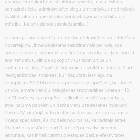
pa nozarēm sakārtotas struktūras izveide, mūsu ieskatā,
samazinās lieku administratīvo slogu un vienlaikus nodrošinās
kvalitatīvāku un operatīvāku konkrētās jomas darbību un
attīstību, kā arī uzlabos sasniedzamību.”
Lai sniegtu visaptverošu un precīzu efektivitātes un lietderības
novērtējumu, ir nepieciešams salīdzināmais periods, kas
aptver vismaz pilnu budžeta plānošanas gadu, tas ļaus korekti
analizēt datus, pilnībā apkopot visus izdevumus un
ieņēmumus, kā arī izvērtēt ilgtermiņa rezultātus, tai skaitā arī
reorganizācijas izmaksas, kur deputātu iesniegumā
ietaupījums 50 000 eiro bija provizorisks aprēķins, balstoties
uz divu amata vienību izslēgšanas starpvadības līmenī ar 12.
un 11. mēnešalgu grupām – atlīdzība, sociālās garantijas,
atvaļinājuma pabalsti un darba vietu uzturēšanas izdevumi.
Pašreizējā situācijā katru iestādi vada savas nozares augsta
līmeņa speciālists, šis modelis nodrošina, ka vadītājs aktīvi
līdzdarbojas iestādes darbā un spēj operatīvi pieņemt
lēmumus, kas ir tieši vērsti uz iestādes darba efektivitātes