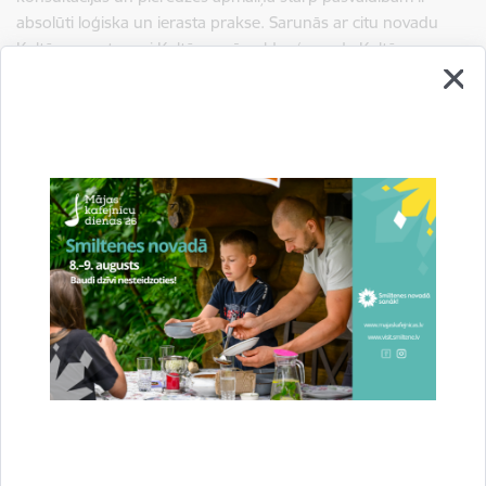
absolūti loģiska un ierasta prakse. Sarunās ar citu novadu
Kultūras centru vai Kultūras pārvaldes/novada Kultūras
centra vadītājiem, kuri darbojas vienā personā, izkristalizējās
ieguvumi un iespējamie trūkumi, piemēram, Alūksnei nav
kultūras vai tautas namu vadītāju, bet ir kultūras darba
organizatori, šo pieredzi nepārņēmām. Savukārt, Cēsu
novadā metodiskais darbs ir daļēji decentralizēts. Esam bijuši
sarunās arī ar Gulbenes novada pašvaldības gan politisko
vadību, gan kultūras jomas vadītājiem, lai iepazītu viņu
kultūras jomu struktūru. Tieši Gulbene bija noslēgusi pilnu apli
par kultūras dzīves organizēšanu, sākotnēji izveidojot Kultūras
un tūrisma pārvaldi ar divu līmeņu vadību (mūsu iepriekšējais
modelis), tad reorganizēja izdalot Kultūras pārvaldi kā
atsevišķu iestādi ar divu līmeņu vadību. Darbojoties,
secinājuši, ka lietderīgāk ir viena Kultūras iestāde – Gulbenes
novada Kultūras centrs ar vienu vadību. Kultūras centrs veic
arī metodisko darbu ar savām struktūrvienībām teritorijās.
Šobrīd Valkas novada pašvaldība pieņēma lēmumu par