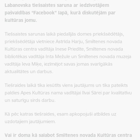
Labanovska tiešsaistes saruna ar iedzīvotājiem
pašvaldības “Facebook” lapā, kurā diskutējām par
kultūras jomu.
Tiešsaistes sarunas laikā piedalījās domes priekšsēdētājs,
priekšsēdētāja vietniece Astrīda Harju, Smiltenes novada
Kultūras centra vadītāja Inese Priedīte, Smiltenes novada
bibliotēkas vadītāja Inta Mežule un Smiltenes novada muzeja
vadītāja Ieva Miķe, iezīmējot savas jomas svarīgākās
aktualitātes un darbus.
Tiešraides laikā tika iesūtīts viens jautājums un tika pateikts
paldies Apes Kultūras nama vadītājai Ilvai Sārei par kvalitatīvu
un saturīgu sirds darbu.
Kā pēc katras tiešraides, esam apkopojuši atbildes uz
uzdotajiem jautājumiem.
Vai ir doma kā salabot Smiltenes novada Kultūras centra