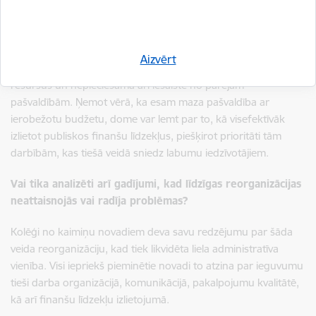
Kultūras pārvaldes likvidēšanu ar pamatojumu, lai taupītu
pašvaldības līdzekļus.
Būtiski ņemt vērā to, ka šāds dokumentāls izvērtējums ir
Aizvērt
finansiāli dārgs un laikietilpīgs process, kas prasa papildu
resursus un nepieciešama arī iesaiste no pārējām
pašvaldībām. Ņemot vērā, ka esam maza pašvaldība ar
ierobežotu budžetu, dome var lemt par to, kā visefektīvāk
izlietot publiskos finanšu līdzekļus, piešķirot prioritāti tām
darbībām, kas tiešā veidā sniedz labumu iedzīvotājiem.
Vai tika analizēti arī gadījumi, kad līdzīgas reorganizācijas
neattaisnojās vai radīja problēmas?
Kolēģi no kaimiņu novadiem deva savu redzējumu par šāda
veida reorganizāciju, kad tiek likvidēta liela administratīva
vienība. Visi iepriekš pieminētie novadi to atzina par ieguvumu
tieši darba organizācijā, komunikācijā, pakalpojumu kvalitātē,
kā arī finanšu līdzekļu izlietojumā.