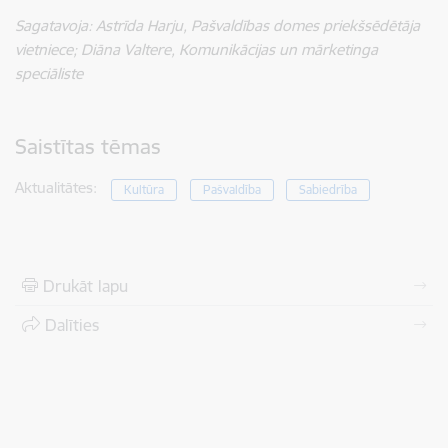
Sagatavoja:
Astrīda Harju, Pašvaldības domes priekšsēdētāja
vietniece; Diāna Valtere, Komunikācijas un mārketinga
speciāliste
Saistītas tēmas
Aktualitātes:
Kultūra
Pašvaldība
Sabiedrība
Drukāt lapu
Dalīties