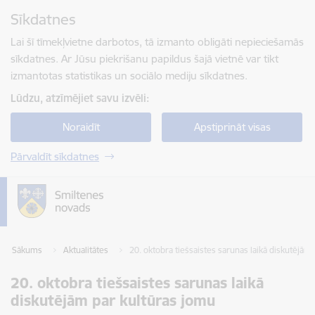
Pāriet uz lapas saturu
Sīkdatnes
Spied
lai meklētu
Enter
Lai šī tīmekļvietne darbotos, tā izmanto obligāti nepieciešamās
sīkdatnes. Ar Jūsu piekrišanu papildus šajā vietnē var tikt
izmantotas statistikas un sociālo mediju sīkdatnes.
Lūdzu, atzīmējiet savu izvēli:
Noraidīt
Apstiprināt visas
Pārvaldīt sīkdatnes
Sākums
Aktualitātes
20. oktobra tiešsaistes sarunas laikā diskutējām
20. oktobra tiešsaistes sarunas laikā
diskutējām par kultūras jomu