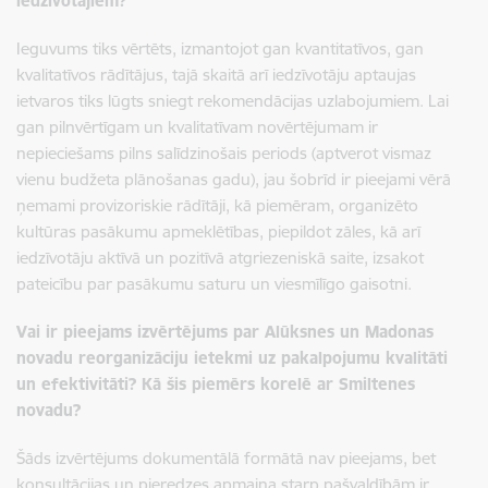
iedzīvotājiem?
Ieguvums tiks vērtēts, izmantojot gan kvantitatīvos, gan
kvalitatīvos rādītājus, tajā skaitā arī iedzīvotāju aptaujas
ietvaros tiks lūgts sniegt rekomendācijas uzlabojumiem. Lai
gan pilnvērtīgam un kvalitatīvam novērtējumam ir
nepieciešams pilns salīdzinošais periods (aptverot vismaz
vienu budžeta plānošanas gadu), jau šobrīd ir pieejami vērā
ņemami provizoriskie rādītāji, kā piemēram, organizēto
kultūras pasākumu apmeklētības, piepildot zāles, kā arī
iedzīvotāju aktīvā un pozitīvā atgriezeniskā saite, izsakot
pateicību par pasākumu saturu un viesmīlīgo gaisotni.
Vai ir pieejams izvērtējums par Alūksnes un Madonas
novadu reorganizāciju ietekmi uz pakalpojumu kvalitāti
un efektivitāti? Kā šis piemērs korelē ar Smiltenes
novadu?
Šāds izvērtējums dokumentālā formātā nav pieejams, bet
konsultācijas un pieredzes apmaiņa starp pašvaldībām ir