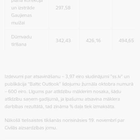
plāna korekcija
un izstrāde
297,58
Gaujienas
muižai
Dūmvadu
342,43
426,16
494,65
tīrīšana
Izdevumi par atsavināšanu – 3,97 eiro sludinājumi "ss.lv" un
publikācija “Baltic Outlook” lidojumu žurnāla oktobra numurā
– 600 eiro. Līgums par atlīdzību māklerim nosaka, šādu
atlīdzību saņem gadījumā, ja īpašumu atsavina māklera
darbības rezultātā, tad zināma % daļa tiek izmaksāta.
Nākošā tiešsaistes tikšanās norisināsies 19. novembrī par
Civilās aizsardzības jomu.