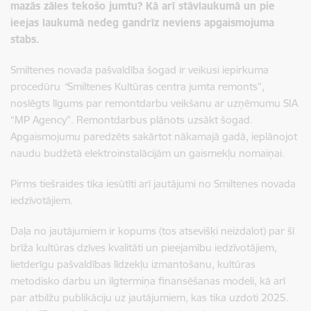
mazās zāles tekošo jumtu? Kā arī stāvlaukumā un pie
ieejas laukumā nedeg gandrīz neviens apgaismojuma
stabs.
Smiltenes novada pašvaldība šogad ir veikusi iepirkuma
procedūru
“
Smiltenes Kultūras centra jumta remonts”,
noslēgts līgums par remontdarbu veikšanu ar uzņēmumu SIA
“MP Agency”. Remontdarbus plānots uzsākt šogad.
Apgaismojumu paredzēts sakārtot nākamajā gadā, ieplānojot
naudu budžetā elektroinstalācijām un gaismekļu nomaiņai.
Pirms tiešraides tika iesūtīti arī jautājumi no Smiltenes novada
iedzīvotājiem.
Daļa no jautājumiem ir kopums (tos atsevišķi neizdalot) par šī
brīža kultūras dzīves kvalitāti un pieejamību iedzīvotājiem,
lietderīgu pašvaldības līdzekļu izmantošanu, kultūras
metodisko darbu un ilgtermiņa finansēšanas modeli, kā arī
par atbilžu publikāciju uz jautājumiem, kas tika uzdoti 2025.