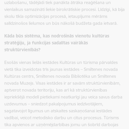
uzlabošanu, tādējādi tiek panākta ātrāka reaģēšana un
vienlaikus samazināti liekie birokrātiskie procesi. Līdzīgi, kā bija
skolu tīkla optimizācijas procesā, ietaupījums mērāms
salīdzinošos lielumos un būs nākošā budžeta gada ietvarā.
Kāda būs sistēma, kas nodrošinās vienotu kultūras
stratēģiju, ja funkcijas sadalītas vairākās
struktūrvienībās?
Esošās vienas lielās iestādes Kultūras un tūrisma pārvaldes
vietā tika izveidotas trīs jaunas iestādes – Smiltenes novada
Kultūras centrs, Smiltenes novada Bibliotēka un Smiltenes
novada Muzejs. Visas iestādes ir ar savām struktūrvienībām,
aptverot novada teritoriju, kas arī kā struktūrvienības
iepriekšējā modelī pietiekami neatkarīgi jau veica savus darba
uzdevumus – sniedzot pakalpojumus iedzīvotājiem,
sagatavojot līgumus un atskaites saskaņošanai iestādes
vadībai, veicot metodisko darbu un citus procesus. Tūrisms
tika apvienos ar uzņēmējdarbības jomu un šobrīd darbojas