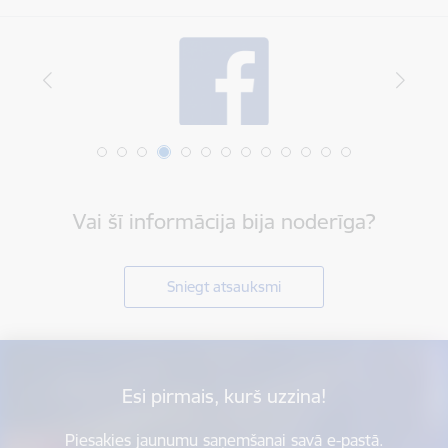
Vai šī informācija bija noderīga?
Sniegt atsauksmi
Esi pirmais, kurš uzzina!
Piesakies jaunumu saņemšanai savā e-pastā.