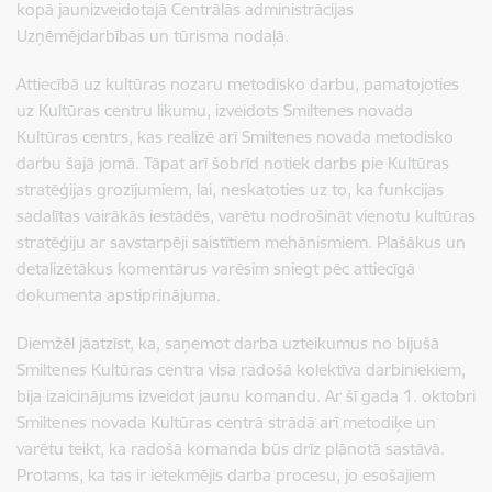
kopā jaunizveidotajā Centrālās administrācijas
Uzņēmējdarbības un tūrisma nodaļā.
Attiecībā uz kultūras nozaru metodisko darbu, pamatojoties
uz Kultūras centru likumu, izveidots Smiltenes novada
Kultūras centrs, kas
realizē arī Smiltenes novada metodisko
darbu šajā jomā. Tāpat arī šobrīd notiek darbs pie Kultūras
stratēģijas grozījumiem, lai, neskatoties uz to, ka funkcijas
sadalītas vairākās iestādēs, varētu nodrošināt vienotu kultūras
stratēģiju ar savstarpēji saistītiem mehānismiem. Plašākus un
detalizētākus komentārus varēsim sniegt pēc attiecīgā
dokumenta apstiprinājuma.
Diemžēl jāatzīst, ka, saņemot darba uzteikumus no bijušā
Smiltenes Kultūras centra visa radošā kolektīva darbiniekiem,
bija izaicinājums izveidot jaunu komandu. Ar šī gada 1. oktobri
Smiltenes novada Kultūras centrā strādā arī metodiķe un
varētu teikt, ka radošā komanda būs drīz plānotā sastāvā.
Protams, ka tas ir ietekmējis darba procesu, jo esošajiem