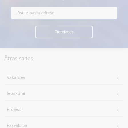
Kājene
Ātrās saites
Vakances
Iepirkumi
Projekti
Pašvaldība