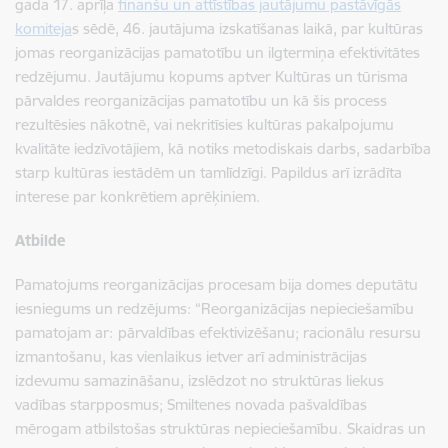
gada 17. aprīļa
finanšu un attīstības jautājumu pastāv
īgās
komiteja
s sēdē, 46. jautājuma izskatīšanas laikā, par kultūras
jomas reorganizācijas pamatotību un ilgtermiņa efektivitātes
redzējumu. Jautājumu kopums aptver Kultūras un tūrisma
pārvaldes reorganizācijas pamatotību un kā šis process
rezultēsies nākotnē, vai nekritīsies kultūras pakalpojumu
kvalitāte iedzīvotājiem, kā notiks metodiskais darbs, sadarbība
starp kultūras iestādēm un tamlīdzīgi. Papildus arī izrādīta
interese par konkrētiem aprēķiniem.
Atbilde
Pamatojums reorganizācijas procesam bija domes deputātu
iesniegums un redzējums: “Reorganizācijas nepieciešamību
pamatojam ar:
pārvaldības efektivizēšanu; racionālu resursu
izmantošanu, kas vienlaikus ietver arī administrācijas
izdevumu samazināšanu, izslēdzot no struktūras liekus
vadības starpposmus; Smiltenes novada pašvaldības
mērogam atbilstošas struktūras nepieciešamību.
Skaidras un