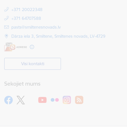
+371 20022348
+371 64707588
E-pasts:
pasts@smiltenesnovads.lv
Dārza iela 3, Smiltene, Smiltenes novads, LV-4729
Visi kontakti
Sekojiet mums