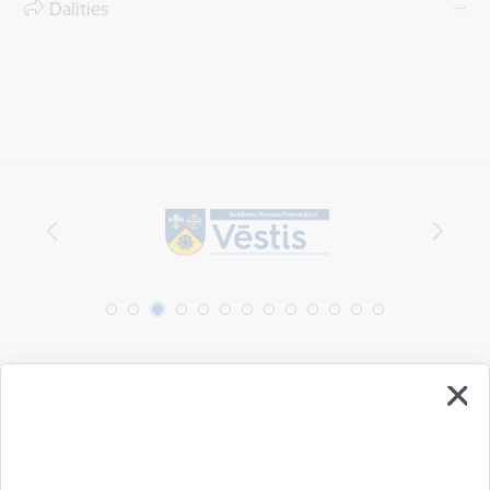
Dalīties
Vai šī informācija bija noderīga?
Sniegt atsauksmi