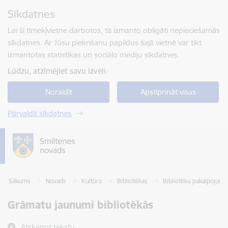
Pāriet uz lapas saturu
Sīkdatnes
Spied
lai meklētu
Enter
Lai šī tīmekļvietne darbotos, tā izmanto obligāti nepieciešamās
sīkdatnes. Ar Jūsu piekrišanu papildus šajā vietnē var tikt
izmantotas statistikas un sociālo mediju sīkdatnes.
Lūdzu, atzīmējiet savu izvēli:
Noraidīt
Apstiprināt visas
Pārvaldīt sīkdatnes
Sākums
Novads
Kultūra
Bibliotēkas
Bibliotēku pakalpojumi
Grāmatu jaunumi bibliotēkās
Atskaņot tekstu