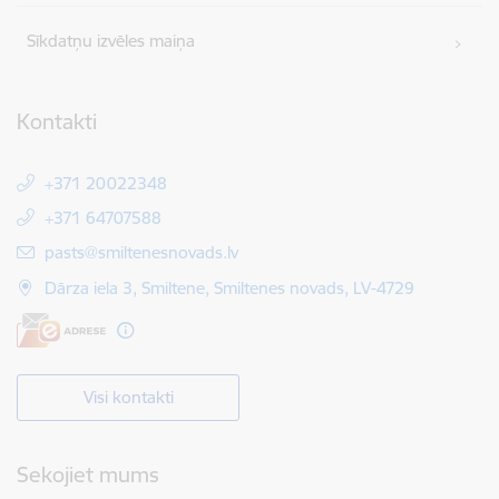
Sīkdatņu izvēles maiņa
Kontakti
+371 20022348
+371 64707588
E-pasts:
pasts@smiltenesnovads.lv
Dārza iela 3, Smiltene, Smiltenes novads, LV-4729
Visi kontakti
Sekojiet mums