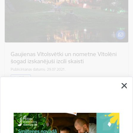
Gaujienas Vītolsvētki un nometne Vītolēni
šogad izskanējuši izcili skaisti
Publicēšanas datums: 29.07.2021.
Izglītība