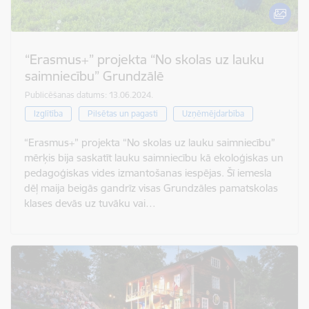
“Erasmus+” projekta “No skolas uz lauku
saimniecību” Grundzālē
Publicēšanas datums: 13.06.2024.
Izglītība
Pilsētas un pagasti
Uzņēmējdarbība
“Erasmus+” projekta “No skolas uz lauku saimniecību”
mērķis bija saskatīt lauku saimniecību kā ekoloģiskas un
pedagoģiskas vides izmantošanas iespējas. Šī iemesla
dēļ maija beigās gandrīz visas Grundzāles pamatskolas
klases devās uz tuvāku vai…