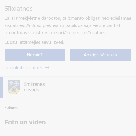
Pāriet uz lapas saturu
Sīkdatnes
Spied
lai meklētu
Enter
Lai šī tīmekļvietne darbotos, tā izmanto obligāti nepieciešamās
sīkdatnes. Ar Jūsu piekrišanu papildus šajā vietnē var tikt
izmantotas statistikas un sociālo mediju sīkdatnes.
Lūdzu, atzīmējiet savu izvēli:
Noraidīt
Apstiprināt visas
Pārvaldīt sīkdatnes
Sākums
Foto un video