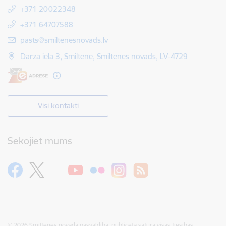
+371 20022348
+371 64707588
E-pasts:
pasts@smiltenesnovads.lv
Dārza iela 3, Smiltene, Smiltenes novads, LV-4729
Visi kontakti
Sekojiet mums
© 2026 Smiltenes novada pašvaldība, publicētā satura visas tiesības