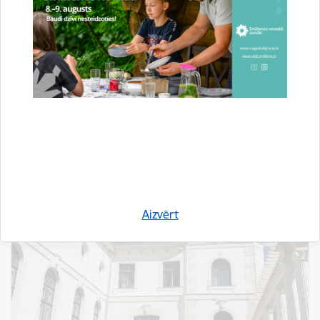
Smiltenes tehnikuma pārstāves tiekas ar
sadarbības partneriem Spānijā
Publicēšanas datums: 09.07.2021.
Izglītība
Aizvērt