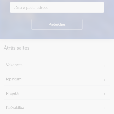
Kājene
Ātrās saites
Vakances
Iepirkumi
Projekti
Pašvaldība