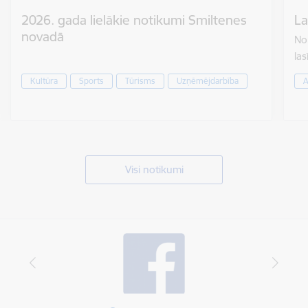
2026. gada lielākie notikumi Smiltenes
La
novadā
No 
las
Kultūra
Sports
Tūrisms
Uzņēmējdarbība
A
Visi notikumi