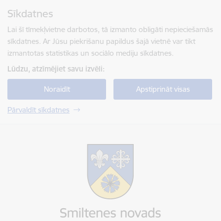
Pāriet uz lapas saturu
Sīkdatnes
Spied
lai meklētu
Enter
Lai šī tīmekļvietne darbotos, tā izmanto obligāti nepieciešamās
sīkdatnes. Ar Jūsu piekrišanu papildus šajā vietnē var tikt
izmantotas statistikas un sociālo mediju sīkdatnes.
Lūdzu, atzīmējiet savu izvēli:
Noraidīt
Apstiprināt visas
Pārvaldīt sīkdatnes
Smiltenes novada pašvaldība