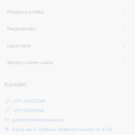
Privātuma politika
Piekļūstamība
Lapas karte
Sīkdatņu izvēles maiņa
Kontakti
+371 20022348
+371 64707588
E-pasts:
pasts@smiltenesnovads.lv
Dārza iela 3, Smiltene, Smiltenes novads, LV-4729