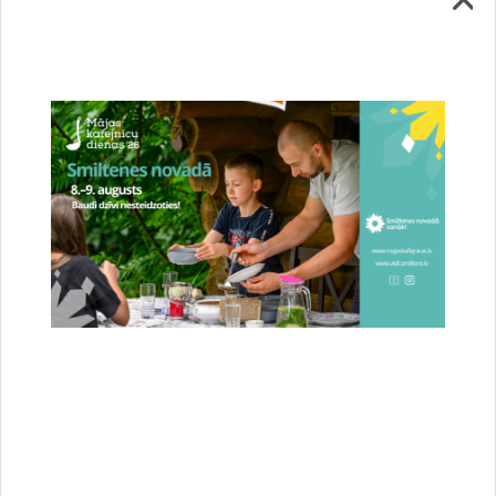
Stājies spēkā jaunais novada teritorijas
plānojums – Smiltene ieguvusi jaunas pilsētas
robežas
23.07.2026.
Attīstība
Novads
Sabiedrība