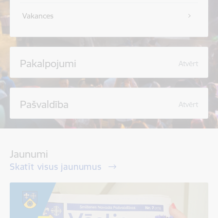
Vakances
Pakalpojumi
Atvērt
Pašvaldība
Atvērt
Jaunumi
Skatīt visus jaunumus