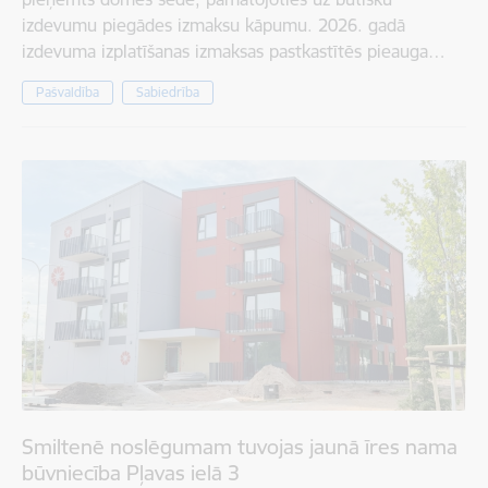
izdevumu piegādes izmaksu kāpumu. 2026. gadā
izdevuma izplatīšanas izmaksas pastkastītēs pieauga…
Pašvaldība
Sabiedrība
Smiltenē noslēgumam tuvojas jaunā īres nama
būvniecība Pļavas ielā 3