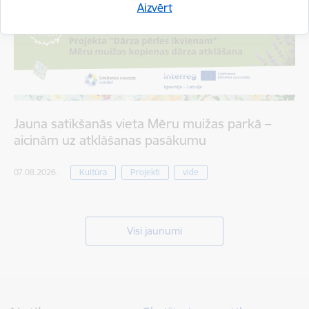
Aizvērt
Jauna satikšanās vieta Mēru muižas parkā –
aicinām uz atklāšanas pasākumu
07.08.2026.
Kultūra
Projekti
vide
Visi jaunumi