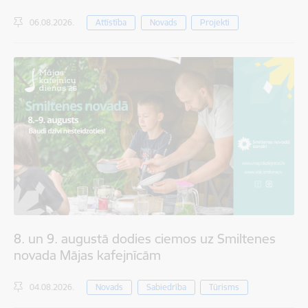
06.08.2026.
Attīstība
Novads
Projekti
8. un 9. augustā dodies ciemos uz Smiltenes
novada Mājas kafejnīcām
04.08.2026.
Novads
Sabiedrība
Tūrisms