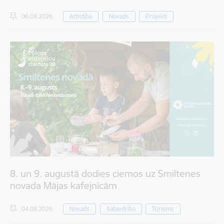
06.08.2026.
Attīstība
Novads
Projekti
8. un 9. augustā dodies ciemos uz Smiltenes
novada Mājas kafejnīcām
04.08.2026.
Novads
Sabiedrība
Tūrisms