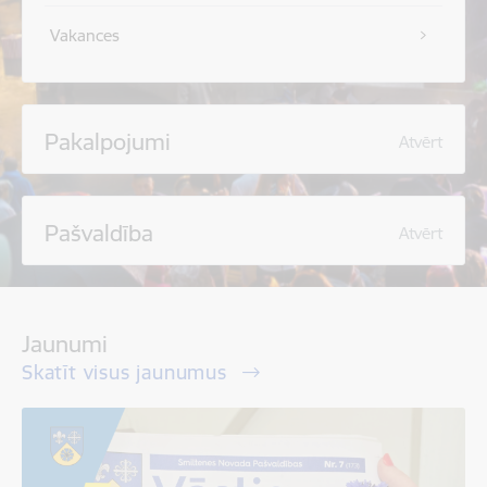
Vakances
Pakalpojumi
Atvērt
Pašvaldība
Atvērt
Jaunumi
Skatīt visus jaunumus