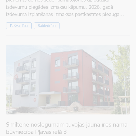
izdevumu piegādes izmaksu kāpumu. 2026. gadā
izdevuma izplatīšanas izmaksas pastkastītēs pieauga…
Pašvaldība
Sabiedrība
Smiltenē noslēgumam tuvojas jaunā īres nama
būvniecība Pļavas ielā 3