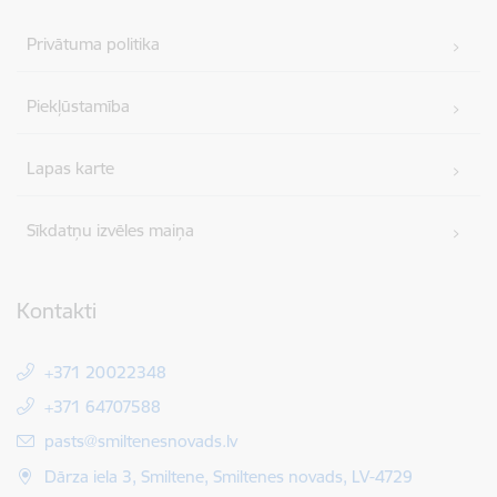
Privātuma politika
Piekļūstamība
Lapas karte
Sīkdatņu izvēles maiņa
Kontakti
+371 20022348
+371 64707588
E-pasts:
pasts@smiltenesnovads.lv
Dārza iela 3, Smiltene, Smiltenes novads, LV-4729