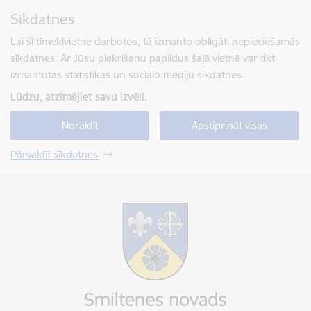
Pāriet uz lapas saturu
Sīkdatnes
Spied
lai meklētu
Enter
Lai šī tīmekļvietne darbotos, tā izmanto obligāti nepieciešamās
sīkdatnes. Ar Jūsu piekrišanu papildus šajā vietnē var tikt
izmantotas statistikas un sociālo mediju sīkdatnes.
Lūdzu, atzīmējiet savu izvēli:
Noraidīt
Apstiprināt visas
Pārvaldīt sīkdatnes
Smiltenes novada pašvaldība