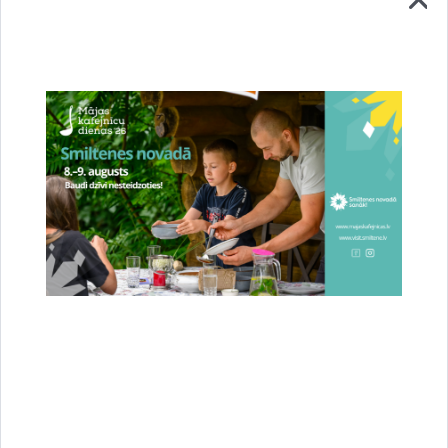
Stājies spēkā jaunais novada teritorijas
plānojums – Smiltene ieguvusi jaunas pilsētas
robežas
23.07.2026.
Attīstība
Novads
Sabiedrība