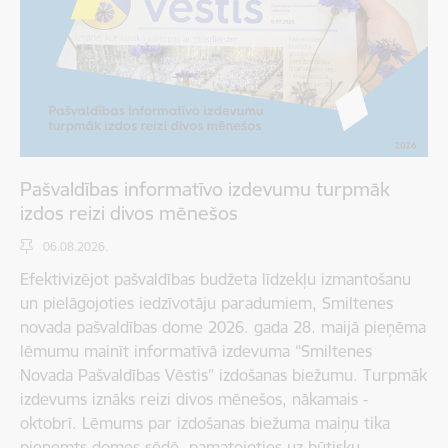
Pašvaldības informatīvo izdevumu turpmāk
izdos reizi divos mēnešos
06.08.2026.
Efektivizējot pašvaldības budžeta līdzekļu izmantošanu
un pielāgojoties iedzīvotāju paradumiem, Smiltenes
novada pašvaldības dome 2026. gada 28. maijā pieņēma
lēmumu mainīt informatīvā izdevuma “Smiltenes
Novada Pašvaldības Vēstis” izdošanas biežumu. Turpmāk
izdevums iznāks reizi divos mēnešos, nākamais -
oktobrī. Lēmums par izdošanas biežuma maiņu tika
pieņemts domes sēdē, pamatojoties uz būtisku