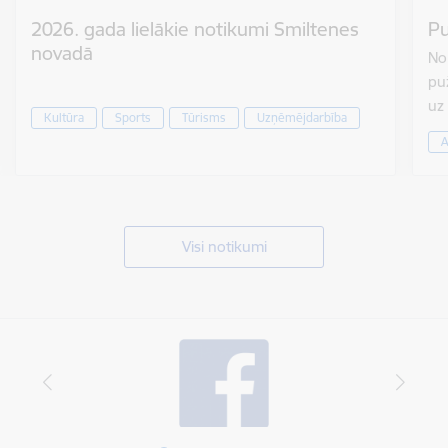
2026. gada lielākie notikumi Smiltenes
Pu
novadā
No 
puž
uz
Kultūra
Sports
Tūrisms
Uzņēmējdarbība
A
Visi notikumi