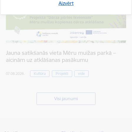
Aizvērt
Jauna satikšanās vieta Mēru muižas parkā –
aicinām uz atklāšanas pasākumu
07.08.2026.
Kultūra
Projekti
vide
Visi jaunumi