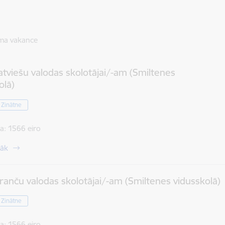
ma vakance
atviešu valodas skolotājai/-am (Smiltenes
olā)
/ Zinātne
a:
1566 eiro
rāk
ranču valodas skolotājai/-am (Smiltenes vidusskolā)
/ Zinātne
a:
1566 eiro