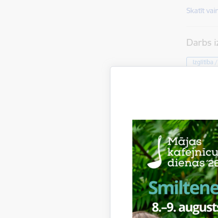
Skatīt vai
Darbs i
Izglītība 
Mēnešalg
Skatīt vai
Darbs v
-ai (Bl
Izglītība 
Mēnešalg
Skatīt vai