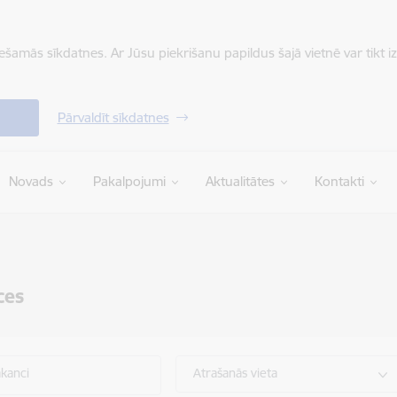
iešamās sīkdatnes. Ar Jūsu piekrišanu papildus šajā vietnē var tikt i
Pārvaldīt sīkdatnes
Novads
Pakalpojumi
Aktualitātes
Kontakti
ces
akanci
Atrašanās vieta