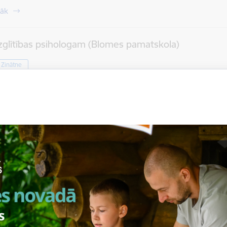
rāk
zglītības psihologam (Blomes pamatskola)
/ Zinātne
a:
1175 eiro (par vienu limi)
rāk
ispārējās pamatizglītības angļu valodas skolotājam/
omes pamatskola)
/ Zinātne
a:
1410 eiro (par vienu likmi)
rāk