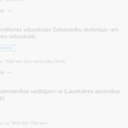
rāk
miltenes vidusskolas Dabaszinību skolotājai/-am
nes vidusskolā)
/ Zinātne
a:
1566 eiro (par vienu pilnu likmi)
rāk
aimniecības vadītājam/-ai (Launkalnes apvienības
ē)
a:
no 1603 līdz 1766 eiro