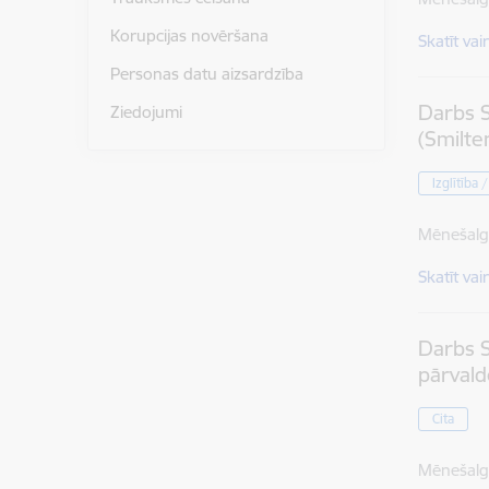
Korupcijas novēršana
Skatīt vai
Personas datu aizsardzība
Darbs S
Ziedojumi
(Smilte
Izglītība 
Mēnešalg
Skatīt vai
Darbs S
pārvald
Cita
Mēnešalg