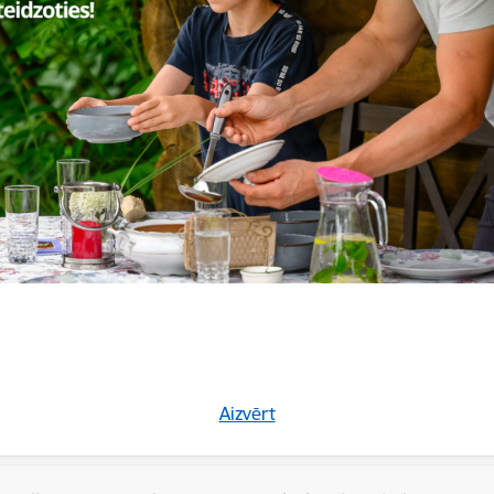
ispārējās pamatizglītības datorikas skolotājam/-ai
s pamatskolā)
/ Zinātne
a:
1410 eiro
rāk
rojektu vadītājam/-ai (Centrālajā administrācijā)
a:
no 1522 līdz 1766 eiro
Aizvērt
rāk