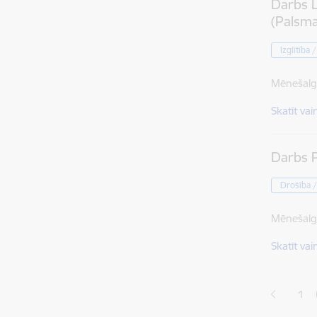
Darbs L
(Palsm
Izglītība 
Mēnešalg
Skatīt vai
Darbs P
Drošība /
Mēnešalg
Skatīt vai
Lapoš
1
Lap