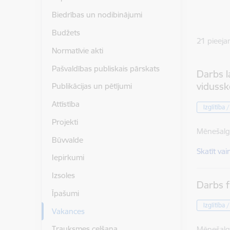
Biedrības un nodibinājumi
Budžets
21
pieeja
Normatīvie akti
Pašvaldības publiskais pārskats
Darbs l
vidussk
Publikācijas un pētījumi
Attīstība
Izglītība 
Projekti
Mēnešalg
Būvvalde
Skatīt vai
Iepirkumi
Izsoles
Darbs f
Īpašumi
Izglītība 
Vakances
Trauksmes celšana
Mēnešalg