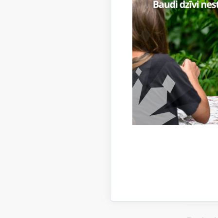
Darbs v
(Blome
Izglītība 
Mēnešalg
Skatīt vai
Darbs p
Cits
Mēnešalg
Skatīt vai