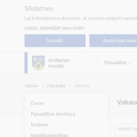
Pāriet uz lapas saturu
Sīkdatnes
Lai šī tīmekļvietne darbotos, tā izmanto obligāti nepiec
Lūdzu, atzīmējiet savu izvēli:
Noraidīt
Apstiprināt visas
Pašvaldība
Sākums
Pašvaldība
Vakances
Vakan
Dome
Pašvaldības struktūra
Iestādes
Meklēt v
Kapitālsabiedrības