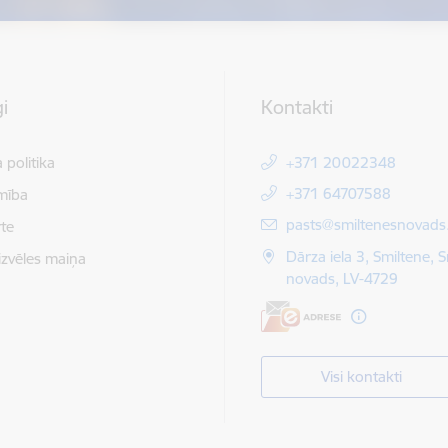
i
Kontakti
 politika
+371 20022348
+371 64707588
mība
E-pasts:
pasts@smiltenesnovads.
te
Dārza iela 3, Smiltene, 
izvēles maiņa
novads, LV-4729
Visi kontakti