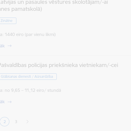
atvijas un pasaules vēstures skolotājam/-ai
anes pamatskolā)
/ Zinātne
a:
1440 eiro (par vienu likmi)
rāk
ašvaldības policijas priekšnieka vietniekam/-cei
 Glābšanas dienesti / Aizsardzība
a:
no 9,65 – 11,12 eiro/ stundā
rāk
ana
2
3
a
Pašreizējā lapa
Lapa