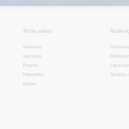
Kājene
Ātrās saites
Noderīg
Vakances
Privātuma
Iepirkumi
Piekļūsta
Projekti
Lapas kar
Pašvaldība
Sīkdatņu 
Izsoles