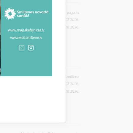
Atrašanās vieta:
Blomes pagasts
Publicēšanas datums: 23.07.2026.
Pieteikties līdz
:
10.08.2026.
Atrašanās vieta:
Smiltene
Publicēšanas datums: 21.07.2026.
Pieteikties līdz
:
07.08.2026.