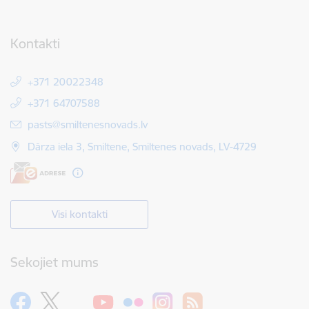
Kontakti
+371 20022348
+371 64707588
E-pasts:
pasts@smiltenesnovads.lv
Dārza iela 3, Smiltene, Smiltenes novads, LV-4729
Visi kontakti
Sekojiet mums