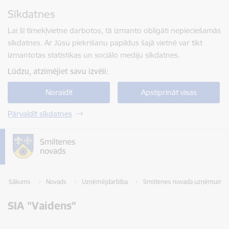
Pāriet uz lapas saturu
Sīkdatnes
Spied
lai meklētu
Enter
Lai šī tīmekļvietne darbotos, tā izmanto obligāti nepieciešamās
sīkdatnes. Ar Jūsu piekrišanu papildus šajā vietnē var tikt
izmantotas statistikas un sociālo mediju sīkdatnes.
Lūdzu, atzīmējiet savu izvēli:
Noraidīt
Apstiprināt visas
Pārvaldīt sīkdatnes
Sākums
Novads
Uzņēmējdarbība
Smiltenes novada uzņēmumu k
SIA "Vaidens"