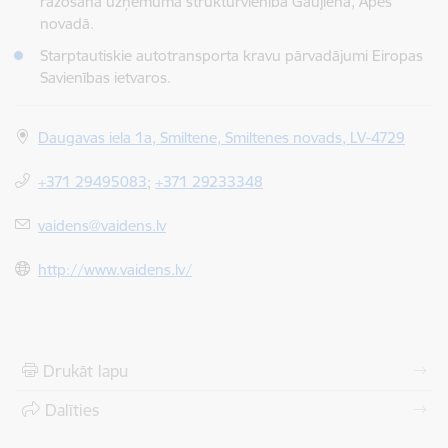
ražošana uzņēmuma struktūrvienībā Gaujienā, Apes
novadā.
Starptautiskie autotransporta kravu pārvadājumi Eiropas
Savienības ietvaros.
Daugavas iela 1a, Smiltene, Smiltenes novads, LV-4729
+371 29495083
;
+371 29233348
vaidens@vaidens.lv
http://www.vaidens.lv/
Drukāt lapu
Dalīties